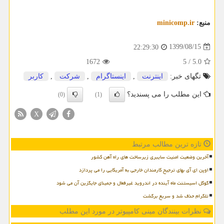
منبع:
minicomp.ir
1399/08/15
22:29:30
1672
5
/
5.0
تگهای خبر:
اینترنت
,
اینستاگرام
,
شركت
,
كاربر
این مطلب را می پسندید؟
(0)
(1)
X
تازه ترین مطالب مرتبط
آخرین وضعیت امنیت سایبری زیرساخت های راه آهن کشور
اوپن ای آی بهای ترجیح کارمندان خارجی به آمریکایی را می پردازد
گوگل اسیستنت ماه آینده در اندروید غیرفعال و جمینای جایگزین آن می شود
تلگرام حذف شد و سریع برگشت
نظرات بینندگان مینی کامپیوتر در مورد این مطلب