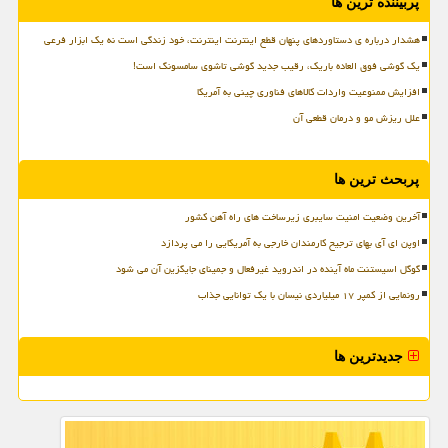
پربیننده ترین ها
هشدار درباره ی دستاوردهای پنهان قطع اینترنت اینترنت، خود زندگی است نه یک ابزار فرعی
یک گوشی فوق العاده باریک، رقیب جدید گوشی تاشوی سامسونگ است!
افزایش ممنوعیت واردات کالاهای فناوری چینی به آمریکا
علل ریزش مو و درمان قطعی آن
پربحث ترین ها
آخرین وضعیت امنیت سایبری زیرساخت های راه آهن کشور
اوپن ای آی بهای ترجیح کارمندان خارجی به آمریکایی را می پردازد
گوگل اسیستنت ماه آینده در اندروید غیرفعال و جمینای جایگزین آن می شود
رونمایی از کمپر ۱۷ میلیاردی نیسان با یک توانایی جذاب
جدیدترین ها