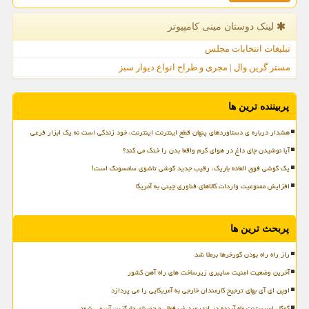
لینک دوستان مینی كامپیوتر
تبلیغات انتخابات مجلس
مستر گرین وال | مجری و طراح انواع دیوار سبز
پربیننده ترین ها
هشدار درباره ی دستاوردهای پنهان قطع اینترنت اینترنت، خود زندگی است نه یک ابزار فرعی
آیا نوشیدن چای داغ در هوای گرم واقعا بدن را خنک می کند؟
یک گوشی فوق العاده باریک، رقیب جدید گوشی تاشوی سامسونگ است!
افزایش ممنوعیت واردات کالاهای فناوری چینی به آمریکا
پربحث ترین ها
راز راه راه بودن گورخرها برملا شد
آخرین وضعیت امنیت سایبری زیرساخت های راه آهن کشور
اوپن ای آی بهای ترجیح کارمندان خارجی به آمریکایی را می پردازد
گوگل اسیستنت ماه آینده در اندروید غیرفعال و جمینای جایگزین آن می شود