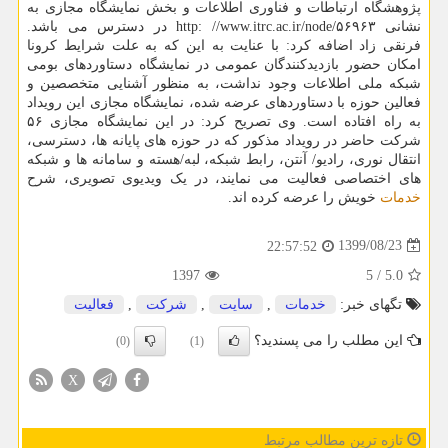
پژوهشگاه ارتباطات و فناوری اطلاعات و بخش نمایشگاه مجازی به
نشانی http: //www.itrc.ac.ir/node/۵۶۹۶۳ در دسترس می باشد.
فرنقی زاد اضافه کرد: با عنایت به این که به علت شرایط کرونا
امکان حضور بازدیدکنندگان عمومی در نمایشگاه دستاوردهای بومی
شبکه ملی اطلاعات وجود نداشت، به منظور آشنایی متخصصین و
فعالین حوزه با دستاوردهای عرضه شده، نمایشگاه مجازی این رویداد
به راه افتاده است. وی تصریح کرد: در این نمایشگاه مجازی ۵۶
شرکت حاضر در رویداد مذکور که در حوزه های پایانه ها، دسترسی،
انتقال نوری، رادیو/ آنتن، رابط شبکه، لبه/هسته و سامانه ها و شبکه
های اختصاصی فعالیت می نمایند، در یک ویدیوی تصویری، شرح
خدمات
خویش را عرضه کرده اند.
1399/08/23
22:57:52
1397
5
/
5.0
تگهای خبر:
خدمات
,
سایت
,
شركت
,
فعالیت
این مطلب را می پسندید؟
(0)
(1)
X
تازه ترین مطالب مرتبط