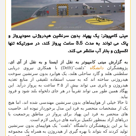
مینی كامپیوتر: یك پهپاد بدون سرنشین هیدروژنی عمودپرواز و
پاك می تواند به مدت 3.5 ساعت پرواز كند، در صورتیكه تنها
اكسیژن و بخار آب منتشر می كند.
به گزارش مینی کامپیوتر به نقل از ایسنا و به نقل از آی ای
،
پژوهشگران
دانشگاه
"دلفت"(Delft) با همکاری نیروی دریایی
سلطنتی هلند و گارد ساحلی هلند، یک هوابرد بدون سرنشین سوخت
هیدروژنی ساخته اند که به سبب استفاده تلفیقی از منابع تغذیه
هیدروژن و باتری می تواند بیش از ۳.۵ ساعت به پرواز درآید. این
پهگاد همین طور می تواند تقریباً در هر جای دلخواه بلند شود و فرود
بیاید.
تا حالا خیلی از هواپیماهای بدون سرنشین مهندسی شده اند، اما هیچ
یک از مشخصات منحصر به فرد این مدل برخوردار نبوده اند. خاصیت
های منحصر به فرد این پهپاد برای پرواز در مناطق پرجمعیت یا
دریاهای آزاد بمنظور تکمیل برنامه های دریایی لازم است.
بنا بر این پژوهشگران دانشگاه "دلفت" یک هواپیمای بدون سرنشین
تولید کردند که بتواند با بهره گیری از هیدروژن به همراه یک مجموعه