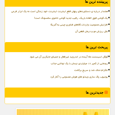
پربیننده ترین ها
هشدار درباره ی دستاوردهای پنهان قطع اینترنت اینترنت، خود زندگی است نه یک ابزار فرعی
یک گوشی فوق العاده باریک، رقیب جدید گوشی تاشوی سامسونگ است!
افزایش ممنوعیت واردات کالاهای فناوری چینی به آمریکا
علل ریزش مو و درمان قطعی آن
پربحث ترین ها
گوگل اسیستنت ماه آینده در اندروید غیرفعال و جمینای جایگزین آن می شود
رونمایی از کمپر ۱۷ میلیاردی نیسان با یک توانایی جذاب
تلگرام حذف شد و سریع برگشت
یوتیوب پاک سازی ویدئو های هوش مصنوعی را آغاز کرد
جدیدترین ها