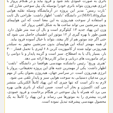
باتری به صورت عمودی بلند شود و فرود بیاید و در هنگام پرواز با
انرژی هیدروژن بتواند باتری خودرا بوسیله یک پیل سوختی شارژ کند.
"بارت رمس" مدیر این پروژه در آزمایشگاه وسیله نقلیه هوایی
میکرو(MAVLab) در دانشگاه "دلفت" اظهار داشت: طراحی بال ثابت
و استفاده از سوخت هیدروژن به این معنا است که این هواپیمای
بدون سرنشین می تواند ساعت ها به شکل افقی پرواز کند.
وزن این پهپاد جدید ۱۳ کیلوگرم است و بال آن سه متر طول دارد.
همین طور با بهره گیری از ۱۲ موتور این اطمینان حاصل می شود که
حتی اگر چند موتور هم از کار بیفتد، بتواند با خیال آسوده فرود بیاید.
از همه مهمتر اینکه این هواپیمای بدون سرنشین مجهز به سیلندر
هیدروژنی تولید شده از کامپوزیت کربن ۶.۸ لیتری با تحمل فشار ۳۰۰
بار، بسیار پاک یا به اصطلاح، سبز است و گزینه پایدار و با دوامی را
برای ماموریت های دریایی و سایر کاربردها ارائه می دهد.
"هنری وریج" رئیس دانشکده مهندسی هوافضا در دانشگاه "دلفت"
اظهار داشت: یکی از مهمترین جنبه های این پروژه تحقیقاتی، پرواز با
انرژی هیدروژن است. در سراسر جهان، هیدروژن بعنوان یکی از مهم
ترین مدعیان دستیابی به سوخت هوایی سبز و پایدار تلقی می شود.
لازم به ذکر است که تنها چیزی که این پهپاد کاملاً الکتریکی منتشر
می کند، اکسیژن و بخار آب است. ضمن اینکه از باتری هایی بهره
می برد که همراه با پیل سوختی در هنگام برخاست و فرود عمودی،
قدرت بیشتری را به موتورها می رساند و این پهپاد را کاملاً به یک
محصول مهندسی پیشرفته تبدیل نموده است.