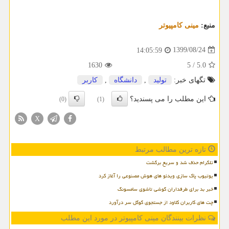
منبع:
مینی كامپیوتر
1399/08/24
14:05:59
1630
5
/
5.0
تگهای خبر:
تولید
,
دانشگاه
,
كاربر
این مطلب را می پسندید؟
(0)
(1)
X
تازه ترین مطالب مرتبط
تلگرام حذف شد و سریع برگشت
یوتیوب پاک سازی ویدئو های هوش مصنوعی را آغاز کرد
خبر بد برای طرفداران گوشی تاشوی سامسونگ
چت های کاربران کلاود از جستجوی گوگل سر درآورد
نظرات بینندگان مینی کامپیوتر در مورد این مطلب