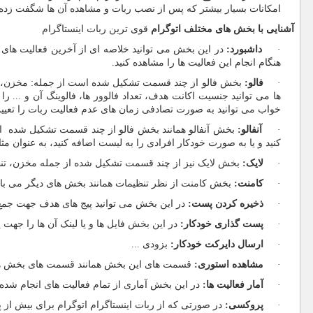
امکانات بسیار بیشتر که پس از نصب ربات و مشاهده آن ها شگفت زده 
آشنایی با بخش های مختلف اتوگرام
قوی ترین ربات اینستاگرام
·
داشبورد:
در این بخش می توانید خلاصه ای از آخرین فعالیت های ان
هنگام انجام این فعالیت ها را مشاهده کنید.
·
فالو:
بخش فالو از چند قسمت تشکیل شده است از جمله: مخزن، فیلت
ها می توانید جنسیت اکانت هدف، تعداد فالوور ها، فالوینگ آن و .
خواب می توانید به صورت تصادفی زمان های عدم فعالیت ربات را تعیین
·
آنفالو:
بخش آنفالو همانند بخش فالو از چند قسمت تشکیل شده است
کنید و یا به صورت خودکار افرادی را به لیست اضافه کنید، به عنوان 
·
لایک:
بخش لایک نیز از چند قسمت تشکیل شده از جمله مخزن، تن
·
کامنت:
بخش کامنت از نظر تنظیمات همانند بخش های دیگر می باش
·
ذخیره کردن پست:
در این بخش می توانید پیج های هدف جهت جمع 
·
پست گذاری خودکار:
در این بخش فایل ها و یا لینک آن ها را جهت
·
ارسال دایرکت خودکار:
بزودی ...
·
مشاهده استوری:
قسمت های این بخش همانند قسمت های بخش ها
·
آمار فعالیت ها:
در این بخش آماری از تمام فعالیت های انجام شده
·
پروکسی:
در صورتی که از ربات اینستاگرام اتوگرام برای بیش از 