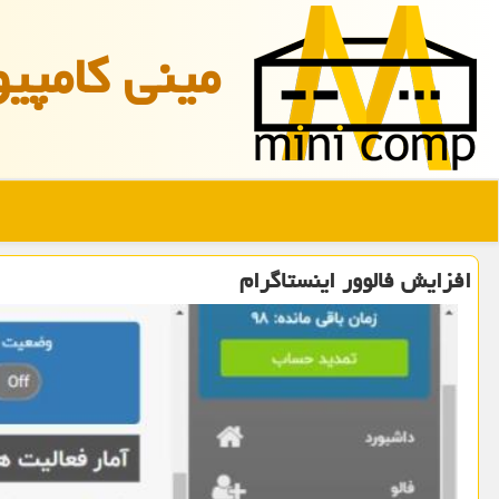
مینی كامپیو
افزایش فالوور اینستاگرام