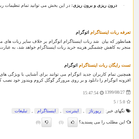
·
درون ریزی و برون ریزی:
در این بخش می توانید تمام تنظیمات ربات 
تعرفه ربات اینستاگرام
اتوگرام
همانطور که بیان شد ربات اینستاگرام اتوگرام بر خلاف سایر ربات های 
منجر به کاهش چشمگیر هزینه خرید ربات اینستاگرام خواهد شد، به عبارت 
تست رایگان ربات اینستاگرام
اتوگرام
افزونه اتوگرام را دانلود و بر روی مرورگر گوگل کروم ویندوز خود نصب کر
1399/08/27
15:47:54
5
/
5.0
تگهای خبر:
رپورتاژ
,
اینترنت
,
اینستاگرام
,
تبلیغات
این مطلب را می پسندید؟
(0)
(1)