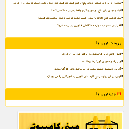
هشدار درباره ی دستاوردهای پنهان قطع اینترنت اینترنت، خود زندگی است نه یک ابزار فرعی
آیا نوشیدن چای داغ در هوای گرم واقعا بدن را خنک می کند؟
یک گوشی فوق العاده باریک، رقیب جدید گوشی تاشوی سامسونگ است!
افزایش ممنوعیت واردات کالاهای فناوری چینی به آمریکا
پربحث ترین ها
اخطار قاطع وزیر ارتباطات به اپراتورهای گران فروش
راز راه راه بودن گورخرها برملا شد
آخرین وضعیت امنیت سایبری زیرساخت های راه آهن کشور
اوپن ای آی بهای ترجیح کارمندان خارجی به آمریکایی را می پردازد
جدیدترین ها