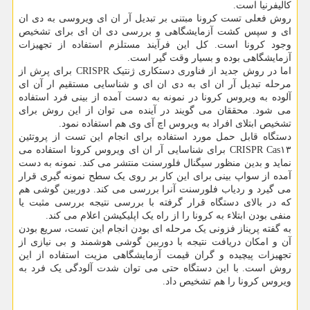
کالیفرنیا است.
روش فعلی تست کرونا مبتنی بر تبدیل آر ان ای ویروسی به دی ان
ای و سپس کشت آزمایشگاهی و بررسی دی ان ای برای تشخیص
وجود کرونا است. کل این فرآیند مستلزم استفاده از تجهیزات
آزمایشگاهی بوده و بسیار وقت گیر است.
اما در روش جدید از فناوری دستکاری ژنتیک CRISPR برای پرش از
مرحله تبدیل آر ان ای به دی ان ای و شناسایی مستقیم ار آن ای
آلوده به ویروس کرونا در نمونه به دست آمده از بینی فرد استفاده
می شود. محققان می گویند در آینده می توان از این روش برای
تشخیص ابتلای افراد به ویروس اچ آی وی هم استفاده نمود.
دستگاه قابل حمل مورد استفاده برای انجام این تست از پروتئین
CRISPR Cas۱۳ برای شناسایی آر ان ای ویروس کرونا استفاده می
نماید و بدین منظور سیگنال فلورسنت منتشر می کند. نمونه به دست
آمده از سواپ بینی برای این کار بر روی یک سطح نمونه گیری قرار
می گیرد و ردیاب فلورسنت آنرا بررسی می کند. دوربین گوشی هم
که در بالای دستگاه قرار گرفته با بررسی نتیجه بررسی مثبت یا
منفی بودن ابتلاء به کرونا را از راه یک اپلیکیشن اعلام می کند.
به گفته پریناز فزونی یک مرحله ای بودن انجام این تست، سریع بودن
آن و امکان دریافت نتیجه با دوربین گوشی هوشمند و بی نیازی از
تجهیزات پیچیده و گران قیمت آزمایشگاهی مزیت استفاده از این
روش است. با این دستگاه حتی می توان شدت آلودگی یک فرد به
ویروس کرونا را هم تشخیص داد.