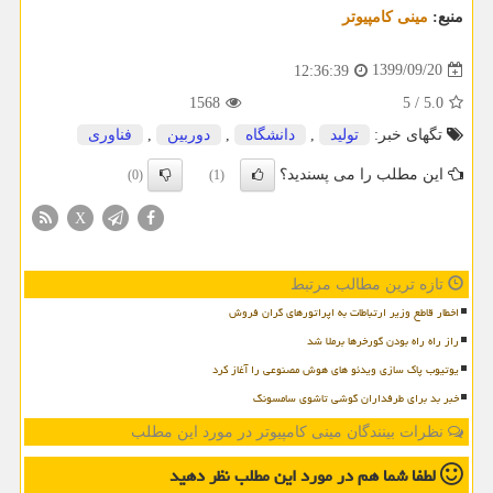
منبع:
مینی كامپیوتر
1399/09/20
12:36:39
1568
5
/
5.0
تگهای خبر:
تولید
,
دانشگاه
,
دوربین
,
فناوری
این مطلب را می پسندید؟
(0)
(1)
X
تازه ترین مطالب مرتبط
اخطار قاطع وزیر ارتباطات به اپراتورهای گران فروش
راز راه راه بودن گورخرها برملا شد
یوتیوب پاک سازی ویدئو های هوش مصنوعی را آغاز کرد
خبر بد برای طرفداران گوشی تاشوی سامسونگ
نظرات بینندگان مینی کامپیوتر در مورد این مطلب
لطفا شما هم
در مورد این مطلب
نظر دهید