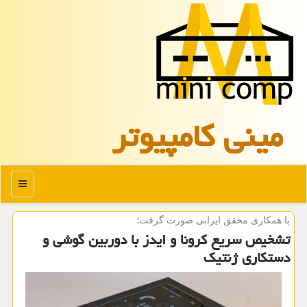
مینی كامپیوتر
منو
با همكاری محقق ایرانی صورت گرفت؛
تشخیص سریع كرونا و ایدز با دوربین گوشی و
دستكاری ژنتیك