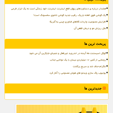
هشدار درباره ی دستاوردهای پنهان قطع اینترنت اینترنت، خود زندگی است نه یک ابزار فرعی
یک گوشی فوق العاده باریک، رقیب جدید گوشی تاشوی سامسونگ است!
افزایش ممنوعیت واردات کالاهای فناوری چینی به آمریکا
علل ریزش مو و درمان قطعی آن
پربحث ترین ها
گوگل اسیستنت ماه آینده در اندروید غیرفعال و جمینای جایگزین آن می شود
رونمایی از کمپر ۱۷ میلیاردی نیسان با یک توانایی جذاب
تلگرام حذف شد و سریع برگشت
یوتیوب پاک سازی ویدئو های هوش مصنوعی را آغاز کرد
جدیدترین ها