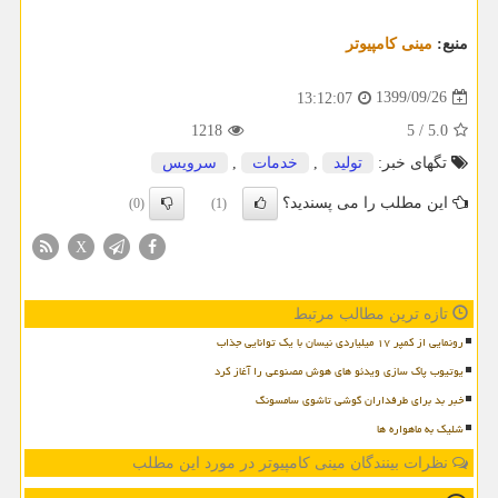
منبع:
مینی كامپیوتر
1399/09/26
13:12:07
1218
5
/
5.0
تگهای خبر:
تولید
,
خدمات
,
سرویس
این مطلب را می پسندید؟
(0)
(1)
X
تازه ترین مطالب مرتبط
رونمایی از کمپر ۱۷ میلیاردی نیسان با یک توانایی جذاب
یوتیوب پاک سازی ویدئو های هوش مصنوعی را آغاز کرد
خبر بد برای طرفداران گوشی تاشوی سامسونگ
شلیک به ماهواره ها
نظرات بینندگان مینی کامپیوتر در مورد این مطلب