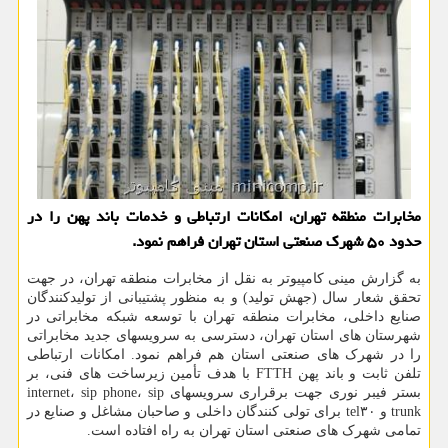
مخابرات منطقه تهران، امکانات ارتباطی و خدمات باند پهن را در
حدود ۵۰ شهرک صنعتی استان تهران فراهم نمود.
به گزارش مینی کامپیوتر به نقل از مخابرات منطقه تهران، در جهت
تحقق شعار سال (جهش تولید) و به منظور پشتیبانی از تولیدکنندگان
صنایع داخلی، مخابرات منطقه تهران با توسعه شبکه مخابراتی در
شهرستان های استان تهران، دسترسی به سرویسهای جدید مخابراتی
را در شهرک های صنعتی استان هم فراهم نمود. امکانات ارتباطی
تلفن ثابت و باند پهن FTTH با هدف تأمین زیرساخت های فنی، بر
بستر فیبر نوری جهت برقراری سرویسهای internet، sip phone، sip
trunk و tel۳۰ برای تولی کنندگان داخلی و صاحبان مشاغل و صنایع در
تمامی شهرک های صنعتی استان تهران به راه افتاده است.