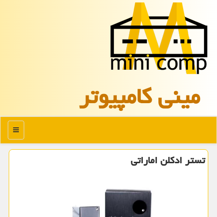
مینی كامپیوتر
منو
تستر ادكلن اماراتی