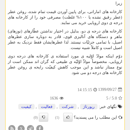
زیرا
کارخانه های اماراتی، برای پایین آوردن قیمت تمام شده، روغن عطر
(عطر رقیق نشده یا ۱۰۰% غلظت) مصرفی خود را از کارخانه های
درجه ی دوی اروپایی خرید می نمایند.
کارخانه های درجه ی دو، بدلیل در اختیار نداشتن عطّارهای (نوزهای)
ماهر و دستگاه های آنالیزی قوی، قادر به دوباره سازی عطرهای
اصیل، با تمامی جزئیّات نیستند. لذا عطرهایشان فقط نزدیک به عطر
اصیل است و کاملاً شبیه نیست.
دوّم اینکه موادّ اوّلیه ی مورد استفاده ی کارخانه های درجه دوی
اروپایی، مخصوصاً موادِّ اوّلیّه ی طبیعی که گران اند ممکن است از
نوع ممتاز نباشد و این موجب کاهش کیفیّت رایحه ی روغن عطر
کارخانه های درجه دو می شود.
1399/09/27
14:15:15
1636
5
/
5.0
تگهای خبر:
رپورتاژ
,
شركت
,
فعالیت
,
كیفیت
این مطلب را می پسندید؟
(0)
(1)
X