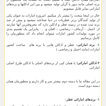
برند اصلی مانند دیور یا گرلن تولید میشود و بین این ادکلنها و برندهای
اماراتی تمایز قایل میشویم:
حال در اینجا مبحث را بیشتر باز میکنیم. امروزه امارات به عنوان یکی
از تولید کنندگان برتر عطریات در دنیا شناخته میشود و بیش از صد
برند ثبت شده در زمینه عطر و ادکلن دارد که معروفترین آنها عبارتند
از: اجمل – آرماف – رصاصی – افنان و… . بنابراین یک تقسیم بندی
در مورد تولیدات کشور امارات میتوان انجام داد که منظورمان را
کامل برسانیم:
۱- برند اماراتی:
عطر و ادکلن هایی با برند های ساخت کشور
امارات (مانند اجمل و رصاصی )
۲-ادکلن اماراتی؛
یا همان کپی از برندهای اصلی یا ادکلن ظرح اصلی
اماراتی
در این مقاله ما با دسته دوم بیشتر سر و کار داریم و منظورمان همان
دسته دوم است
۱- برندهای اماراتی عطر: