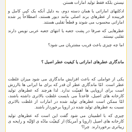
نیستن بلکه فقط تولید امارات هستن.
ادکلنهای اماراتی یا همان دسته دوم، به دلیل آنکه یک کپی کامل و
فریبنده از عطرهای برند اصلی مانند دیور هستند، اصطلاحاً پر شده
اماراتی محسوب می شوند و قطعاً تقلبی هستند.
عطرهایی که صرفا در پشت جعبه یا انتهای جعبه عربی نویس دارند
تقلبی نیستند.
اما چه چیزی باعث فریب مشتریان می شود؟
ماندگاری عطرهای اماراتی یا کیفیت عطر اصیل ؟
یکی از عواملی که باعث افزایش ماندگاری می شود میزان غلظت
عطر است. امّا ماندگاری عطر آن قدر که برای ما ایرانی ها باارزش
است برای اروپایی ها اهمیّت ندارد. لذا هرچند که عطرهای تولید
کارخانه های اصیل، قاعدتاً می بایست غلظت بالاتری داشته باشند،
امّا ممکن است عطرهای تولید شده در امارات از غلظت بالاتری
نسبت به عطرهای تولید شده در اروپا برخوردار باشند.
چیزی که با اطمینان می شود گفت این است که عطرهای تولید
کارخانه های اصیل (اروپا و آمریکا) از کیفیّت مادّه ی اوّلیّه و رایحه ی
زیباتری برخوردارند. چرا؟