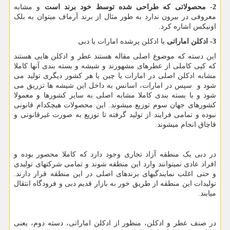
2- محصولاتی که طراحی شده توسط خود برند است
و مشابه
معروفی در بیرون ندارد به طور مثال از برند آرماف میتوان به بلک
اونیکس اشاره کرد.
3- ادکلن اماراتی
یا ادکلن پرشده امارات یا دبی
این دسته که موضوع اصلی مقاله هستند عطر و ادکلن هایی هستند
که کپی کاملی از عطرهای مشهورند و شیشه و بسته بندی آنها کاملا
مشابه ادکلن اصلی در امارات یا چین یا هر کشور دیگری تولید می
شود و سپس در امارات، اسانس به داخل این شیشه ها تزریق می
شود و با بسته بندی کاملا مشابه اصلی به سایر کشورها و معمولا
کشورهای جهان سوم توزیع میشوند. این محصولات هیچکدام قانونی
نبوده و تمامی فرایند از تولید گرفته تا توزیع به صورت غیرقانونی و
قاچاق انجام میشوند.
در دبی یک منطقه آزاد تجاری وجود دارد که کاملا محصور بوده و
افراد عادی نمیتوانند وارد این منطقه شوند و تمامی شرکتهای تولیدی
و حتی اغلب نمایندگیهای برندهای اصلی در این منطقه قرار دارند.
تولیدات این منطقه از طریق خور به بازار قدیم دبی و فرودگاه انتقال
میابند.
در صنف عطر و ادکلن، منظور از ادکلن اماراتی، دسته دوم، یعنی