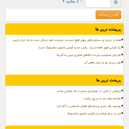
= ۸ بعلاوه ۴
درج دیدگاه
پربیننده ترین ها
هشدار درباره ی دستاوردهای پنهان قطع اینترنت اینترنت، خود زندگی است نه یک ابزار فرعی
یک گوشی فوق العاده باریک، رقیب جدید گوشی تاشوی سامسونگ است!
افزایش ممنوعیت واردات کالاهای فناوری چینی به آمریکا
علل ریزش مو و درمان قطعی آن
پربحث ترین ها
رونمایی از کمپر ۱۷ میلیاردی نیسان با یک توانایی جذاب
تلگرام حذف شد و سریع برگشت
یوتیوب پاک سازی ویدئو های هوش مصنوعی را آغاز کرد
خبر بد برای طرفداران گوشی تاشوی سامسونگ