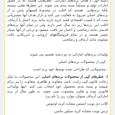
دسته اول یا همان برندهای اماراتی، عطرهایی هستند که در کشور
امارات تولید و مسلماً بسته بندی می شوند. این عطرها تقلبی نیستند
بلکه برندهایی هستند که اغلب در محدودۀ قیمتهای پایین تر از
برندهای اصلی شروع به فعالیت می کنند و بازار هدف آنها مشتریانی
ست که با قیمت اقتصادی قصد خرید دارند مانند برند اجمل یا آرماف.
اغلب این برندها زیر ده سال عمر دارند ولی در میان آنها برندهای
قدیمی مانند رصاصی و اجمل نیز یافت میشود و برخی از آنها بسیار
معتبر هستند و در تمام فروشگاههای اروپایی و امریکایی یافت
میشوند مانند آرماف و رصاصی.
تولیدات برندهای اماراتی به دو دسته تقسیم می شوند:
- کپی از محصولات برندهای اصلی
- محصولاتی که طراحی شده توسط خود برند است.
1- عطرهای کپی از محصولات برندهای اصلی:
این محصولات به دلیل
رعایت قانون کپی رایت، نامی متفاوت و ظاهری متفاوت را نیز برای
شیشه و بسته بندی محصول خود انتخاب می کنند. اینها تولیداتی
قانونی بوده و تقلبی محسوب نمی شوند. به طور مثال از برند
اماراتی آرماف میتوان موارد زیر را نام برد:
کلاب دی نویت اینتنس مشابه کرید اونتوس
ترس نویت مشابه کرید سیلور مانتین