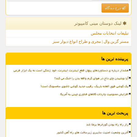
درج دیدگاه
لینک دوستان مینی كامپیوتر
تبلیغات انتخابات مجلس
مستر گرین وال | مجری و طراح انواع دیوار سبز
پربیننده ترین ها
هشدار درباره ی دستاوردهای پنهان قطع اینترنت اینترنت، خود زندگی است نه یک ابزار فرعی
آیا نوشیدن چای داغ در هوای گرم واقعا بدن را خنک می کند؟
یک گوشی فوق العاده باریک، رقیب جدید گوشی تاشوی سامسونگ است!
افزایش ممنوعیت واردات کالاهای فناوری چینی به آمریکا
پربحث ترین ها
راز راه راه بودن گورخرها برملا شد
آخرین وضعیت امنیت سایبری زیرساخت های راه آهن کشور