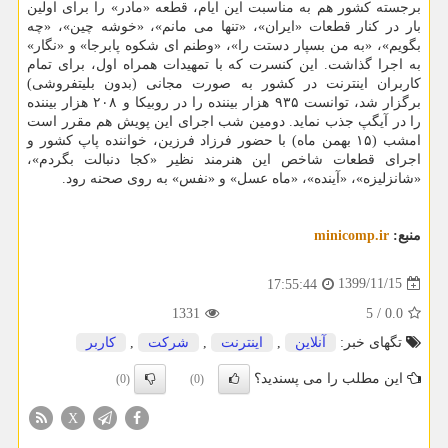
برجسته کشور هم به مناسبت این ایام، قطعه «مادر» را برای اولین
بار در کنار قطعات «ایران»، «تنها می مانم»، «خوشه چین»، «چه
بگویم»، «به من بسپار دستت را»، «وطنم ای شکوه پابرجا» و «نگار»
به اجرا گذاشت. این کنسرت که با تمهیدات همراه اول، برای تمام
کاربران اینترنت در کشور به صورت مجانی (بدون بلیت‎فروشی)
برگزار شد، توانست ۹۳۵ هزار بیننده را در روبیکا و ۲۰۸ هزار بیننده
را در آیگپ جذب نماید. دومین شب اجرای این پویش هم مقرر است
امشب (۱۵ بهمن ماه) با حضور فرزاد فرزین، خواننده پاپ کشور و
اجرای قطعات شاخص این هنرمند نظیر «کجا دنبالت بگردم»،
«شانزلیزه»، «آینده»، «ماه عسل» و «نفس» به روی صحنه رود.
منبع:
minicomp.ir
1399/11/15
17:55:44
1331
5
/
0.0
تگهای خبر:
آنلاین
,
اینترنت
,
شركت
,
كاربر
این مطلب را می پسندید؟
(0)
(0)
X