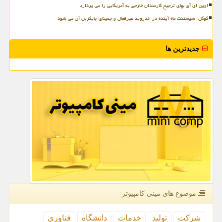
اوپن ای آی بهای ترجیح کارمندان خارجی به آمریکایی را می پردازد
گوگل اسیستنت ماه آینده در اندروید غیرفعال و جمینای جایگزین آن می شود
جدیدترین ها
موضوع های مینی كامپیوتر
شركت
تولید
خدمات
دانشگاه
فناوری