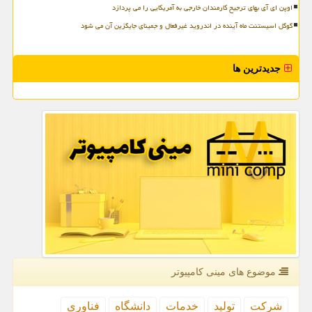
اوپن ای آی بهای ترجیح کارمندان خارجی به آمریکایی را می پردازد
گوگل اسیستنت ماه آینده در اندروید غیرفعال و جمینای جایگزین آن می شود
جدیدترین ها
موضوع های مینی كامپیوتر
شركت
تولید
خدمات
دانشگاه
فناوری