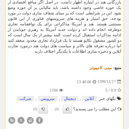
بازرگانی هند در اینباره اظهار داشت: در اصل اگر منافع اقتصادی از
یک حوزه خاصی وجود داشته باشد، باید مالیاتی بر آن حوزه وضع
شود. این در شرایطی است که بر مبنای شفاف سازی دولت در مورد
بودجه، حق امتیاز و هزینه های سرویسهای فناوری از این قانون
مستثنی هستند. هند و آمریکا مذاکراتی برای یک توافقنامه تجاری
دوطرفه انجام داده اند و دولت جدید آمریکا به رهبری جوبایدن از
ادامه مذاکرات استقبال کرده است. البته بیشتر از یک سال است که
دو کشور مشغول تکاپو هستند تا یک قرارداد تجاری محدود منعقد کنند
اما درباره تعرفه های بالاتر و سیاست های دولت هند درمورد تجارت
آنلاین و ذخیره سازی اطلاعات با یکدیگر اختلاف دارند.
منبع:
مینی كامپیوتر
1399/11/17
13:40:06
1194
5
/
0.0
تگهای خبر:
آنلاین
,
دیجیتال
,
سرویس
,
شركت
این مطلب را می پسندید؟
(0)
(0)
X