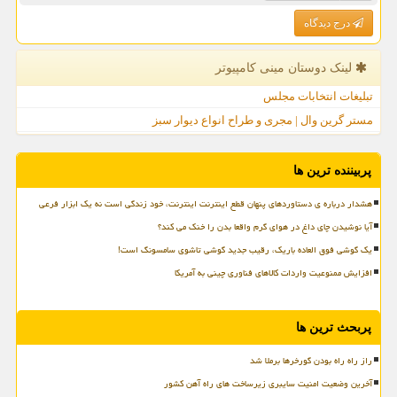
درج دیدگاه
لینک دوستان مینی كامپیوتر
تبلیغات انتخابات مجلس
مستر گرین وال | مجری و طراح انواع دیوار سبز
پربیننده ترین ها
هشدار درباره ی دستاوردهای پنهان قطع اینترنت اینترنت، خود زندگی است نه یک ابزار فرعی
آیا نوشیدن چای داغ در هوای گرم واقعا بدن را خنک می کند؟
یک گوشی فوق العاده باریک، رقیب جدید گوشی تاشوی سامسونگ است!
افزایش ممنوعیت واردات کالاهای فناوری چینی به آمریکا
پربحث ترین ها
راز راه راه بودن گورخرها برملا شد
آخرین وضعیت امنیت سایبری زیرساخت های راه آهن کشور