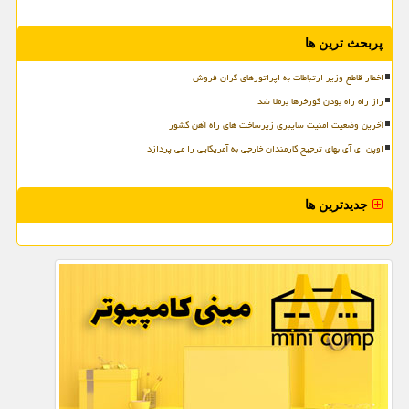
پربحث ترین ها
اخطار قاطع وزیر ارتباطات به اپراتورهای گران فروش
راز راه راه بودن گورخرها برملا شد
آخرین وضعیت امنیت سایبری زیرساخت های راه آهن کشور
اوپن ای آی بهای ترجیح کارمندان خارجی به آمریکایی را می پردازد
جدیدترین ها