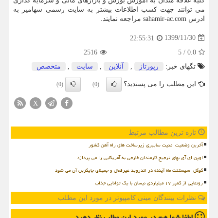
کلیه علاقه مندان به اموزش بورس و بازارهای مالی و سرمایه گذاری
می توانند جهت کسب اطلاعات بیشتر به سایت رسمی سهامیر به
ادرس
sahamir-ac.com
مراجعه نمایند.
1399/11/30
22:55:31
2516
5
/
0.0
تگهای خبر:
رپورتاژ
,
آنلاین
,
سایت
,
متخصص
این مطلب را می پسندید؟
(0)
(0)
X
تازه ترین مطالب مرتبط
آخرین وضعیت امنیت سایبری زیرساخت های راه آهن کشور
اوپن ای آی بهای ترجیح کارمندان خارجی به آمریکایی را می پردازد
گوگل اسیستنت ماه آینده در اندروید غیرفعال و جمینای جایگزین آن می شود
رونمایی از کمپر ۱۷ میلیاردی نیسان با یک توانایی جذاب
نظرات بینندگان مینی کامپیوتر در مورد این مطلب
لطفا شما هم
در مورد این مطلب
نظر دهید