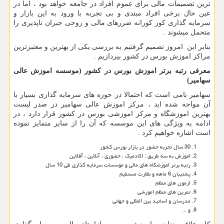
ترین تصمیمات مالی برای عموم افراد در جامعه خواهد بود ، اما در
عین حال برخی افراد مبتدی و بی تجربه با ورود به این بازار و
سرمایه گذاری کور کورانه ضررهای مالی و روحی جبران ناپذیری را
متحمل میشوند .
بنابر این امروز تصمیم گرفتیم به بررسی یکی از بهترین و معتبرترین
مراکز اموزش بورس در کشور بپردازیم .
معرفی رتبه برتر اموزش بورس در کشور (موسسه اموزش عالی
سهامیر)
سهامیر نامی است که احتمالا در حوزه های سرمایه گذاری بسیار با
آن مواجه شده اید ، مرکز اموزش عالی سهامیر در صدر لیست
بهترین اموزشگاه و مرکز اموزشی بورس در کشور قرار دارد ، در
ادامه به ویژگی های این موسسه که آن را از سایر متمایز نموده
است اشاره خواهیم کرد .
30 سال تجربه حضور در بازار بورس کشور
اموزش به سه طریق : اکادمیک ، حضوری ، آنلاین ، آفلاین
رتبه برتر اموزشگاه های مالی و موسسات سرمایه گذاری طی 10 سال
پشتیبان 6 ماهه و نظارت مستقیم
ازمون های منظم
تمرین های منظم اموزشی
مدرسان و اساتید بین المللی و جهانی
و ...