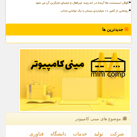
گوگل اسیستنت ماه آینده در اندروید غیرفعال و جمینای جایگزین آن می شود
رونمایی از کمپر ۱۷ میلیاردی نیسان با یک توانایی جذاب
جدیدترین ها
موضوع های مینی كامپیوتر
شركت
تولید
خدمات
دانشگاه
فناوری