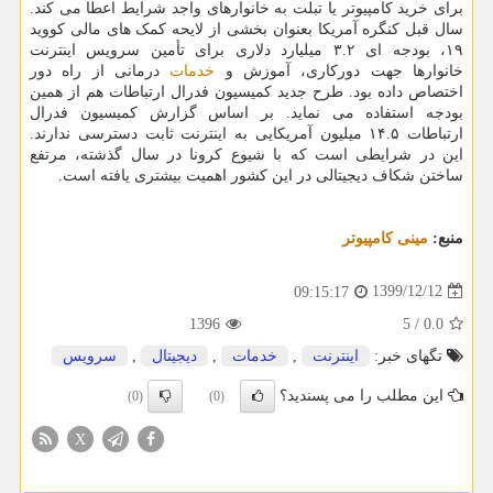
برای خرید کامپیوتر یا تبلت به خانوارهای واجد شرایط اعطا می کند.
سال قبل کنگره آمریکا بعنوان بخشی از لایحه کمک های مالی کووید
۱۹، بودجه ای ۳.۲ میلیارد دلاری برای تأمین سرویس اینترنت
خانوارها جهت دورکاری، آموزش و
خدمات
درمانی از راه دور
اختصاص داده بود. طرح جدید کمیسیون فدرال ارتباطات هم از همین
بودجه استفاده می نماید. بر اساس گزارش کمیسیون فدرال
ارتباطات ۱۴.۵ میلیون آمریکایی به اینترنت ثابت دسترسی ندارند.
این در شرایطی است که با شیوع کرونا در سال گذشته، مرتفع
ساختن شکاف دیجیتالی در این کشور اهمیت بیشتری یافته است.
منبع:
مینی كامپیوتر
1399/12/12
09:15:17
1396
5
/
0.0
تگهای خبر:
اینترنت
,
خدمات
,
دیجیتال
,
سرویس
این مطلب را می پسندید؟
(0)
(0)
X