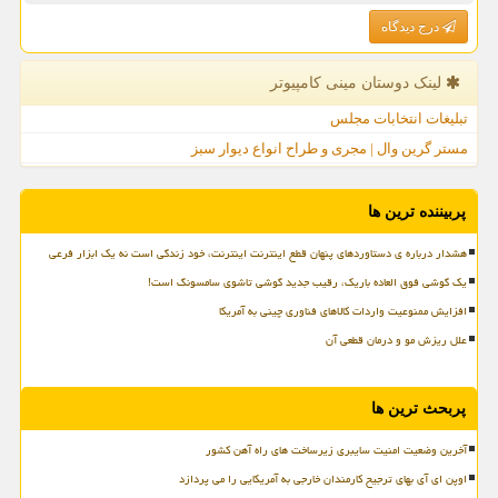
درج دیدگاه
لینک دوستان مینی كامپیوتر
تبلیغات انتخابات مجلس
مستر گرین وال | مجری و طراح انواع دیوار سبز
پربیننده ترین ها
هشدار درباره ی دستاوردهای پنهان قطع اینترنت اینترنت، خود زندگی است نه یک ابزار فرعی
یک گوشی فوق العاده باریک، رقیب جدید گوشی تاشوی سامسونگ است!
افزایش ممنوعیت واردات کالاهای فناوری چینی به آمریکا
علل ریزش مو و درمان قطعی آن
پربحث ترین ها
آخرین وضعیت امنیت سایبری زیرساخت های راه آهن کشور
اوپن ای آی بهای ترجیح کارمندان خارجی به آمریکایی را می پردازد