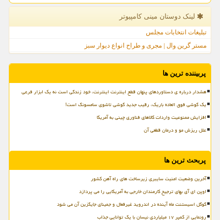
لینک دوستان مینی كامپیوتر
تبلیغات انتخابات مجلس
مستر گرین وال | مجری و طراح انواع دیوار سبز
پربیننده ترین ها
هشدار درباره ی دستاوردهای پنهان قطع اینترنت اینترنت، خود زندگی است نه یک ابزار فرعی
یک گوشی فوق العاده باریک، رقیب جدید گوشی تاشوی سامسونگ است!
افزایش ممنوعیت واردات کالاهای فناوری چینی به آمریکا
علل ریزش مو و درمان قطعی آن
پربحث ترین ها
آخرین وضعیت امنیت سایبری زیرساخت های راه آهن کشور
اوپن ای آی بهای ترجیح کارمندان خارجی به آمریکایی را می پردازد
گوگل اسیستنت ماه آینده در اندروید غیرفعال و جمینای جایگزین آن می شود
رونمایی از کمپر ۱۷ میلیاردی نیسان با یک توانایی جذاب