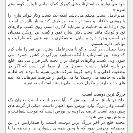
خود می توانیم به استارتاپ های کوچک کمک نماییم تا وارد اکوسیستم
شوند.»
مدیرعامل اسنپ معتقد می باشد اینکه یک کسب وکار بتواند نیازی را
با روشی خلاقانه و مفید در جامعه برطرف کند بسیار باارزش است.
وی در ادامه به حمایت و سرمایه گذاری اسنپ روی کسب وکارهای
نوپا و کوچک مانند اسنپ دکتر اشاره نمود و گفت این رویکرد همچنان
در اسنپ وجود دارد و مایل به همکاری با تیم هایی که ظرفیت و
توانایی دارند هستیم.
رضا جمیلی، در گفت و گو با مدیرعامل اسنپ، این نقد را بیان کرد
که رشد این استارتاپ با آنکه دستاورد بزرگی در کشور شمرده می
شود، ولی کسب وکارهای کوچک تر را تحت تاثیر قرار می دهد. خلج
در پاسخ اظهار داشت: «سوال من از شما این است که اگر در
وضعیت فعلی و با وجود کرونا شرکت هایی شبیه ما نبودند چه لطمه
هایی به جامعه می رسید؟ ما می توانیم از ظرفیت تیم هایی که ایده
های جدید دارند و مکمل خدمات مان هستند استفاده نمائیم.»
بزرگ ترین دوست اسنپ
خلج در پاسخ به این پرسش که آیا مقرر است اسنپ بعنوان یک
کسب وکار بزرگ وارد بورس شود اظهار داشت: «یکی از گزینه های
پیش روی اسنپ عرضه ی اولیه در بورس است که موجب شفافیت و
سنجش بهتر می شود.»
محمد خلج در آخر بزرگ ترین دوست اسنپ را همکارانش در این
مجموعه معرفی نمود که با وجود همه ی دشواری ها و هجمه ها با