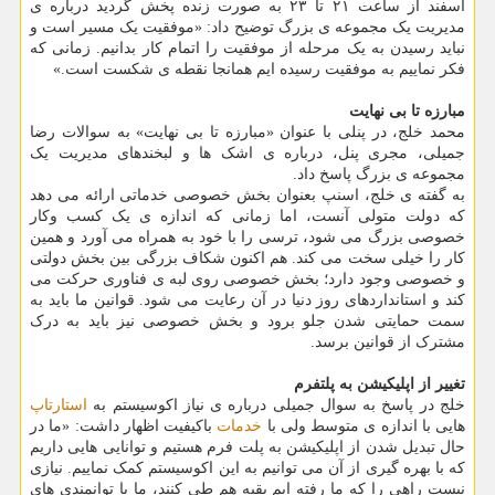
اسفند از ساعت ۲۱ تا ۲۳ به صورت زنده پخش گردید درباره ی
مدیریت یک مجموعه ی بزرگ توضیح داد: «موفقیت یک مسیر است و
نباید رسیدن به یک مرحله از موفقیت را اتمام کار بدانیم. زمانی که
فکر نماییم به موفقیت رسیده ایم همانجا نقطه ی شکست است.»
مبارزه تا بی نهایت
محمد خلج، در پنلی با عنوان «مبارزه تا بی نهایت» به سوالات رضا
جمیلی، مجری پنل، درباره ی اشک ها و لبخندهای مدیریت یک
مجموعه ی بزرگ پاسخ داد.
به گفته ی خلج، اسنپ بعنوان بخش خصوصی خدماتی ارائه می دهد
که دولت متولی آنست، اما زمانی که اندازه ی یک کسب وکار
خصوصی بزرگ می شود، ترسی را با خود به همراه می آورد و همین
کار را خیلی سخت می کند. هم اکنون شکاف بزرگی بین بخش دولتی
و خصوصی وجود دارد؛ بخش خصوصی روی لبه ی فناوری حرکت می
کند و استانداردهای روز دنیا در آن رعایت می شود. قوانین ما باید به
سمت حمایتی شدن جلو برود و بخش خصوصی نیز باید به درک
مشترک از قوانین برسد.
تغییر از اپلیکیشن به پلتفرم
خلج در پاسخ به سوال جمیلی درباره ی نیاز اکوسیستم به
استارتاپ
هایی با اندازه ی متوسط ولی با
خدمات
باکیفیت اظهار داشت: «ما در
حال تبدیل شدن از اپلیکیشن به پلت فرم هستیم و توانایی هایی داریم
که با بهره گیری از آن می توانیم به این اکوسیستم کمک نماییم. نیازی
نیست راهی را که ما رفته ایم بقیه هم طی کنند، ما با توانمندی های