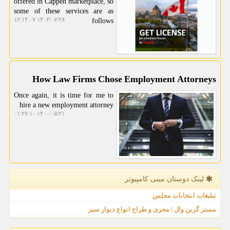
offered in Cappeh marketplace, so
some of these services are as
۱۴۰۳/۰۷/۲۸ ۱۲:۱۴:۰۷
follows
How Law Firms Chose Employment Attorneys
Once again, it is time for me to
hire a new employment attorney
۱۴۰۰/۰۵/۲۱ ۰۱:۲۷:۱۰
لینک دوستان مینی كامپیوتر
تبلیغات انتخابات مجلس
مستر گرین وال | مجری و طراح انواع دیوار سبز