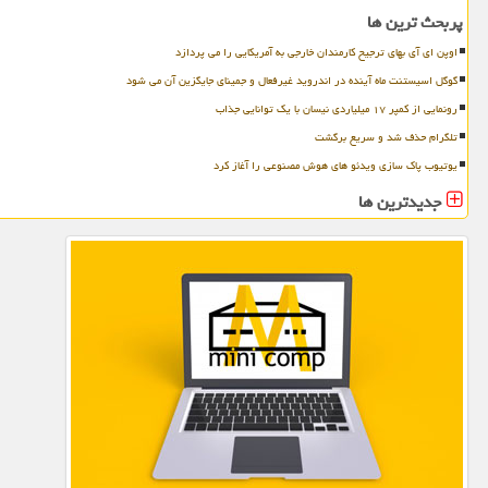
پربحث ترین ها
اوپن ای آی بهای ترجیح کارمندان خارجی به آمریکایی را می پردازد
گوگل اسیستنت ماه آینده در اندروید غیرفعال و جمینای جایگزین آن می شود
رونمایی از کمپر ۱۷ میلیاردی نیسان با یک توانایی جذاب
تلگرام حذف شد و سریع برگشت
یوتیوب پاک سازی ویدئو های هوش مصنوعی را آغاز کرد
جدیدترین ها