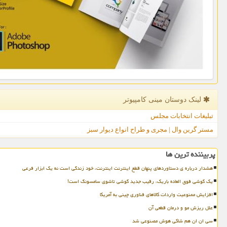
لینک دوستان مینی كامپیوتر
تبلیغات انتخابات مجلس
مستر گرین وال | مجری و طراح انواع دیوار سبز
پربیننده ترین ها
هشدار درباره ی دستاوردهای پنهان قطع اینترنت اینترنت، خود زندگی است نه یک ابزار فرعی
یک گوشی فوق العاده باریک، رقیب جدید گوشی تاشوی سامسونگ است!
افزایش ممنوعیت واردات کالاهای فناوری چینی به آمریکا
علل ریزش مو و درمان قطعی آن
سی ان ان هم شاکی هوش مصنوعی شد