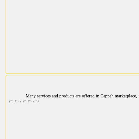
Many services and products are offered in Cappeh marketplace, s
۱۴۰۳/۰۷/۲۸ ۱۲:۱۴:۰۷