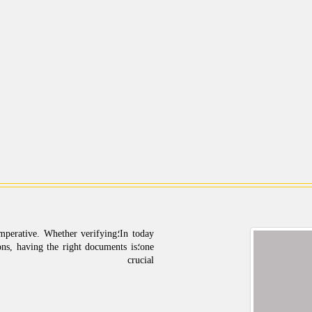
In today؛tive. Whether verifying
one؛s, having the right documents is
crucial