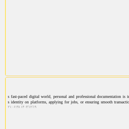
s fast-paced digital world, personal and professional documentation is impera
s identity on platforms, applying for jobs, or ensuring smooth transaction
۱۴۰۳/۱۲/۱۹ ۲۱:۰۶:۳۸