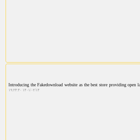
Introducing the Fakedownload website as the best store providing open laye
۱۴۰۱/۰۲/۱۴ ۱۹:۲۴:۴۰