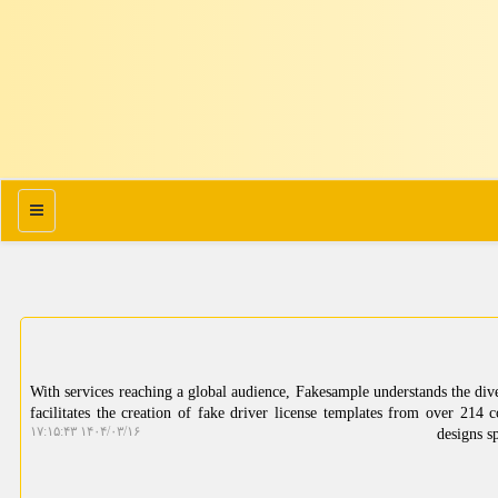
منو
With services reaching a global audience, Fakesample understands the diver
facilitates the creation of fake driver license templates from over 214 
۱۴۰۴/۰۳/۱۶ ۱۷:۱۵:۴۳
designs s