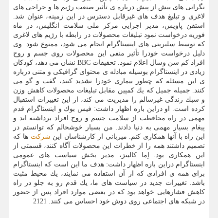
نگرانی های بیش از پیش درباره ی تأثیر صنعت رژیم ها و جراحی های
لاغری و تبلیغ هدف های غیرقابل دسترس در این زمینه، عنوان شد.
استفن پاویس، مدیر اجرایی مركز ملی سلامت انگلیس، در ماه
فوریه درخواست نمود تبلیغات محصولات در رابطه با رژیم های لاغری
كه توسط سلبریتی های اینستاگرام انجام می شود، ممنوع شود. وی
دلیل درخواست خودرا تأثیر منفی این محصولات روی جسم و روح
افراد كم سن وسال اعلام نمود. تحقیقات BBC نشان می دهد، كودكان
زیادی در اینستاگرام بوسیله مبادله ی محتوای گرافیكی و متنی درباره
ی این مسئله كه چطور بیماری خودرا تشدید كنند، گفت و گو می
كنند. جمیله جمیل كه یك كمپین مقابل تبلیغات محصولات كاهش وزن
و سبك زندگی غیرسالم را مدیریت می كند، از این تغییرات استقبال
كرده است. او دراین باره اظهار داشت: فیس بوك و اینستاگرام قدم
مهمی در راه محافظت از سلامت جسم و روح افراد برداشته اند و
پیغام بسیار مهمی به دنیا دادند. من بسیار خوشحالم كه توانستم در
این راه با آنها همكاری كنم. میزبانی از كارشناسان این
شركت
ها كه
تصمیم داشتند همه را از خطرات این محصولات آگاه كنند، قسمتی از
این همكاری بود. اِما كالینز، مدیر بخش سیاست های عمومی
اینستاگرام دراین باره اظهار داشت: هدف ما این است كه اینستاگرام
برای همه ی افرادی كه از آن استفاده می نمایند، یك محیط مثبت
باشد. تغییرات جدید در سیاست های ما، یك قدم رو به جلو در راه
كاهش فشارهایی خواهد بود كه در بعضی موارد افراد پس از حضور
در شبكه های اجتماعی روی دوش خود احساس می كنند. 2121