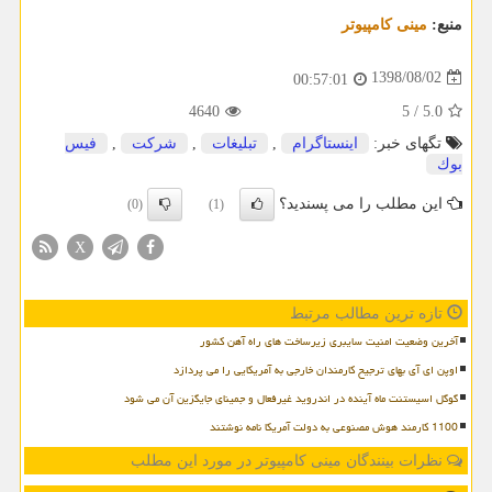
منبع:
مینی كامپیوتر
1398/08/02
00:57:01
4640
5
/
5.0
تگهای خبر:
اینستاگرام
,
تبلیغات
,
شركت
,
فیس
بوك
این مطلب را می پسندید؟
(0)
(1)
X
تازه ترین مطالب مرتبط
آخرین وضعیت امنیت سایبری زیرساخت های راه آهن کشور
اوپن ای آی بهای ترجیح کارمندان خارجی به آمریکایی را می پردازد
گوگل اسیستنت ماه آینده در اندروید غیرفعال و جمینای جایگزین آن می شود
1100 کارمند هوش مصنوعی به دولت آمریکا نامه نوشتند
نظرات بینندگان مینی کامپیوتر در مورد این مطلب