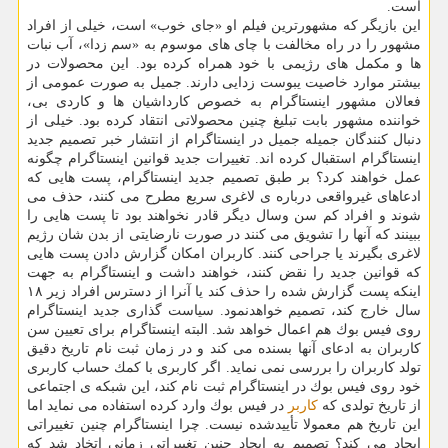
است.
این بازیگر كه مشهورترین فیلم او «جای خوب» است، خیلی از افراد
مشهور را در راه مخالفت با چای های موسوم به «سم زدا»، آب نبات
ها و مكمل های رژیمی با خود همراه كرده بود. این محصولات در
بیشتر موارد خاصیت یبوست زدایی دارند. جمیل به صورت عمومی از
فعالان مشهور اینستاگرام به خصوص كارداشیان ها و كاردی بی،
خواننده مشهور بابت تبلیغ چنین محصولاتی انتقاد كرده بود. خیلی از
دنبال كنندگان جمیله جمیل در اینستاگرام از انتشار خبر تصمیم جدید
اینستاگرام استقبال كرده اند. تغییرات جدید قوانین اینستاگرام چگونه
عمل خواهند كرد؟ بر طبق تصمیم جدید اینستاگرام، پست هایی كه
ادعاهای غیرواقعی درباره ی لاغری سریع مطرح می كنند، حذف می
شوند و افراد كم سن وسال دیگر قادر نخواهند بود تا پست هایی را
ببینند كه آنها را تشویق می كنند در صورت نارضایتی از بدن شان رژیم
لاغری بگیرند یا جراحی كنند. كاربران امكان گزارش دادن پست هایی
كه قوانین جدید را نقض كنند، خواهند داشت و اینستاگرام به جهت
اینكه پست گزارش شده را حذف كند یا آنرا از دسترس افراد زیر ۱۸
سال خارج كند، تصمیم خواهدنمود. سیاست گذاری جدید اینستاگرام
روی فیس بوك هم اعمال خواهد شد. البته اینستاگرام برای تعیین سن
كاربران به ادعای آنها بسنده می كند و در زمان ثبت نام تاریخ دقیق
تولد كاربران را بررسی نمی نماید. اگر كاربری با كمك حساب كاربری
خود روی فیس بوك در اینستاگرام ثبت نام كند، این شبكه ی اجتماعی
از تاریخ تولدی كه
كاربر
در فیس بوك وارد كرده استفاده می نماید اما
این تاریخ هم معمولا تأییدشده نیست. چرا اینستاگرام چنین تغییراتی
ایجاد می كند؟ تصمیم به ایجاد چنین تغییراتی زمانی اتخاد شد كه