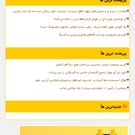
هشدار درباره ی دستاوردهای پنهان قطع اینترنت اینترنت، خود زندگی است نه یک ابزار فرعی
آیا نوشیدن چای داغ در هوای گرم واقعا بدن را خنک می کند؟
یک گوشی فوق العاده باریک، رقیب جدید گوشی تاشوی سامسونگ است!
افزایش ممنوعیت واردات کالاهای فناوری چینی به آمریکا
پربحث ترین ها
آخرین وضعیت امنیت سایبری زیرساخت های راه آهن کشور
اوپن ای آی بهای ترجیح کارمندان خارجی به آمریکایی را می پردازد
گوگل اسیستنت ماه آینده در اندروید غیرفعال و جمینای جایگزین آن می شود
رونمایی از کمپر ۱۷ میلیاردی نیسان با یک توانایی جذاب
جدیدترین ها