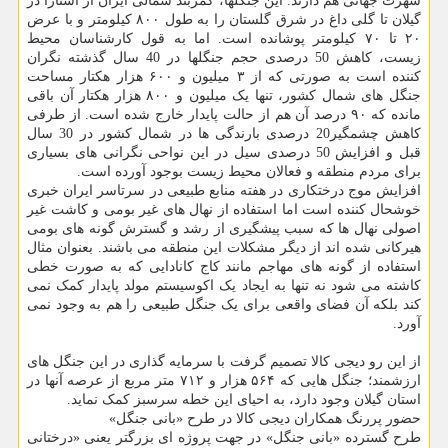
شهرت جهانی هم دارند. این جنگلها، کمربند شمالی ایران از آستارا در
گیلان تا گلی داغ در شرق گلستان را به طول ۸۰۰ کیلومتر و با عرض
۲۰ تا ۷۰ کیلومتر پوشانده است. اما به قول کارشناسان محیط
زیست، کاهش 50 درصدی حجم جنگلها در 40 سال گذشته نگران
کننده است به صورتی که از ۳ میلیون و ۶۰۰ هزار هکتار مساحت
جنگل های شمال کشور، تنها یک میلیون و ۸۰۰ هزار هکتار آن باقی
مانده که ۹۰ درصد آن هم از حالت پایدار خارج شده است. از طرفی
کاهش چشمگیر20 درصدی بارندگی ها در شمال کشور در 30 سال
قبل و افزایش 50 درصدی سیل در این نواحی نگرانی های بسیاری
برای مردم منطقه و فعالان محیط زیست بوجود آورده است.
افزایش موج درختکاری در هفته منابع طبیعی در سرتاسر ایران خبری
خوشحال کننده است اما استفاده از نهال های غیر بومی و کاشت غیر
اصولی نهال ها که سبب پیشگیری از رشد و گسترش گونه های بومی
هیرکانی شده اند از دیگر مشکلات این منطقه می باشند. بعنوان مثال
استفاده از گونه های مهاجم مانند کاج کانادایی که به صورت خطی
کاشته می شود نه تنها به ایجاد یک اکوسیستم مولد پایدار کمک نمی
کند بلکه آن فضای واقعی برای یک جنگل طبیعی را هم به وجود نمی
آورد.
از این رو دیجی کالا تصمیم گرفت با سرمایه گذاری در این جنگل های
ارزشمند؛ جنگل هایی که ۵۶۴ هزار و ۷۱۲ متر مربع از عرصه آنها در
استان گیلان وجود دارد، به احیای این خطه سرسبز کمک نماید.
حضور پررنگ همکاران دیجی کالا در طرح «بانی جنگل»
طرح گسترده «بانی جنگل» در جهت پروژه ای بزرگتر یعنی «درختانی