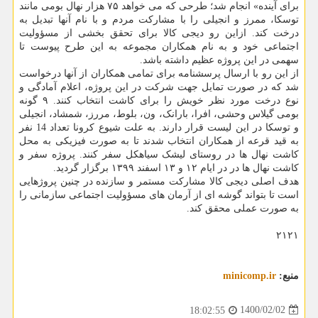
برای آینده» انجام شد؛ طرحی که می خواهد ۷۵ هزار نهال بومی مانند
توسکا، ممرز و انجیلی را با مشارکت مردم و با نام آنها تبدیل به
درخت کند. ازاین رو دیجی کالا برای تحقق بخشی از مسؤولیت
اجتماعی خود و به نام همکاران مجموعه به این طرح پیوست تا
سهمی در این پروژه عظیم داشته باشد.
از این رو با ارسال پرسشنامه برای تمامی همکاران از آنها درخواست
شد که در صورت تمایل جهت شرکت در این پروژه، اعلام آمادگی و
نوع درخت مورد نظر خویش را برای کاشت انتخاب کنند. ۹ گونه
بومی گیلاس وحشی، افرا، بارانک، ون، بلوط، مررز، شمشاد، انجیلی
و توسکا در این لیست قرار دارند. به علت شیوع کرونا تعداد 14 نفر
به قید قرعه از همکاران انتخاب شدند تا به صورت فیزیکی به محل
کاشت نهال ها در روستای لیشک سیاهکل سفر کنند. پروژه سفر و
کاشت نهال ها در در ایام ۱۲ و ۱۳ اسفند ۱۳۹۹ برگزار گردید.
هدف اصلی دیجی کالا مشارکت مستمر و سازنده در چنین پروژهایی
است تا بتواند گوشه ای از آرمان های مسؤولیت اجتماعی سازمانی را
به صورت عملی محقق کند.
۲۱۲۱
منبع:
minicomp.ir
1400/02/02
18:02:55