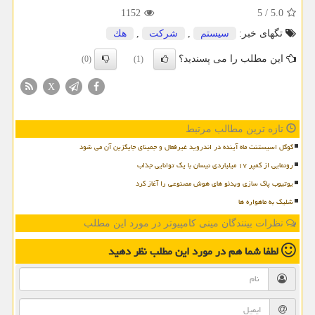
1152
5
/
5.0
تگهای خبر:
سیستم
,
شركت
,
هك
این مطلب را می پسندید؟
(0)
(1)
X
تازه ترین مطالب مرتبط
گوگل اسیستنت ماه آینده در اندروید غیرفعال و جمینای جایگزین آن می شود
رونمایی از کمپر ۱۷ میلیاردی نیسان با یک توانایی جذاب
یوتیوب پاک سازی ویدئو های هوش مصنوعی را آغاز کرد
شلیک به ماهواره ها
نظرات بینندگان مینی کامپیوتر در مورد این مطلب
لطفا شما هم
در مورد این مطلب
نظر دهید