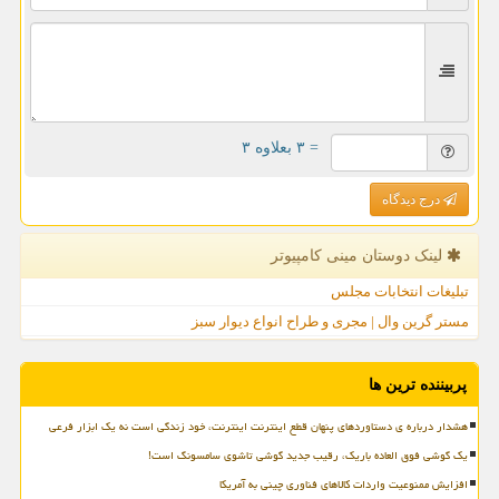
= ۳ بعلاوه ۳
درج دیدگاه
لینک دوستان مینی كامپیوتر
تبلیغات انتخابات مجلس
مستر گرین وال | مجری و طراح انواع دیوار سبز
پربیننده ترین ها
هشدار درباره ی دستاوردهای پنهان قطع اینترنت اینترنت، خود زندگی است نه یک ابزار فرعی
یک گوشی فوق العاده باریک، رقیب جدید گوشی تاشوی سامسونگ است!
افزایش ممنوعیت واردات کالاهای فناوری چینی به آمریکا