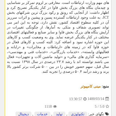
های مهم وزارت ارتباطات است. معارفی بر لزوم تمرکز بر شناسایی
و چیدمان بنگاه های بزرگ بخش فاوا در کنار یکدیگر تصریح کرد و
اظهار داشت: از آنجایی که رونق و رکود بزرگ ترین شرکتهای بخش
ICT، به علت وجود ارتباطات گسترده پسین و پیشین و اثرات سرریز
آن در کلیه سطوح اقتصاد کشور، نقش دارد، توجه به این امر می
تواند تصویری شفاف و متکی به آمارها، از چگونگی تغییرات در
آرایش بنگاه های بزرگ بخش فاوا و سایر صنایع و فعالیتهای اقتصادی
مختلف در کنار یکدیگر عرضه نماید. وی به وضعیت کسب و کارهای
این حوزه اشاره نمود و اضافه کرد: البته کسب و کارهای فعال در
حوزه فاوا که در زمینه های «ارتباطات و مخابرات» و «رایانه و
فعالیتهای وابسته»، «خدمات بازرگانی»، «خدمات فنی و مهندسی»،
«سرمایه گذاری های مالی» و «تولید ماشین آلات و تجهیزات» فعال
می باشند توانسته اند با رشد ۲۳.۷ درصدی در سال ۱۳۹۸ نسبت به
سال قبل، سهم حضور خویش را در بین ۵۰۰ شرکت برتر کشور بالا
برند و رشد درآمد ۵۰.۴ درصدی را تجربه کنند.
منبع:
مینی كامپیوتر
1400/03/14
13:30:57
1118
5
/
5.0
تگهای خبر:
تكنولوژی
,
تولید
,
خدمات
,
دیجیتال