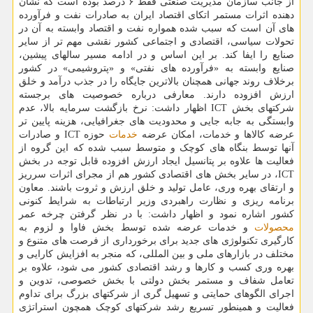
از جانب سازمان مدیریت صنعتی فقط ۶ درصد بوده است که نشان
دهنده اثرات مستمر اتکای اقتصاد ایران به صادرات نفت و فرآورده
های آن است که سبب شده همواره نفت و اقتصاد وابسته به آن در
تحولات سیاسی، اقتصادی و اجتماعی کشور نقشی مهم تر از سایر
صنایع را ایفا کند. بر این اساس و در ادامه مسیر سالهای پیشین،
صنایع وابسته به «فرآورده های نفتی» و «پتروشیمی» در کشور
برخلاف روند جهانی همچنان بالاترین جایگاه را در جذب درآمد و خلق
ارزش افزوده دارند. معارفی درباره خصوصیت های برجسته
شرکتهای بخش ICT اظهار داشت: نرخ بازگشت سرمایه بالا، عدم
وابستگی به جابه جایی و محدودیت های جغرافیایی، هزینه پایین تر
عرضه کالاها و خدمات، امکان عرضه
خدمات
حوزه ICT و صادرات
آنها توسط بنگاه های کوچک و متوسط سبب شده که این گروه از
فعالیت ها علاوه بر پتانسیل ایجاد ارزش افزوده قابل توجه در بخش
ICT، در سایر بخش های اقتصادی کشور هم از مجرای اثرات سرریز
و ارتقای بهره وری، عامل تولید و خلق ارزش و ثروت باشند. معاون
برنامه ریزی و نظارت راهبردی وزیر ارتباطات به شرایط کنونی
کشور اشاره نمود و اظهار داشت: با در نظر گرفتن چرخه عمر
محصولات
و خدمات عرضه شده توسط بخش فاوا و لزوم به
کارگیری تکنولوژی های جدید برای برخورداری از فرصت های متنوع و
مختلف در بازارهای ملی و بین المللی، که منجر به افزایش کارایی و
بهره وری کسب و کارها و رشد اقتصادی کشور می شود، علاوه بر
تعامل شفاف و مستمر بخش دولتی با بخش خصوصی، تدوین و
اجرای الگوهای حمایتی و تسهیل گری از شرکتهای بزرگ برای تداوم
فعالیت و همینطور تسریع رشد شرکتهای کوچک همچون استراتژی