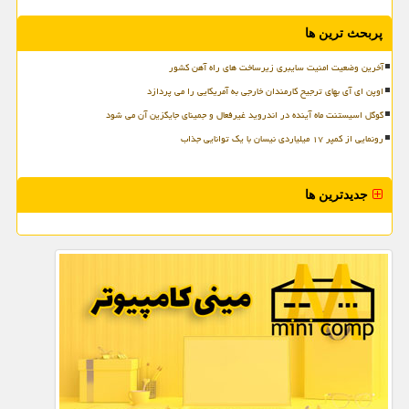
پربحث ترین ها
آخرین وضعیت امنیت سایبری زیرساخت های راه آهن کشور
اوپن ای آی بهای ترجیح کارمندان خارجی به آمریکایی را می پردازد
گوگل اسیستنت ماه آینده در اندروید غیرفعال و جمینای جایگزین آن می شود
رونمایی از کمپر ۱۷ میلیاردی نیسان با یک توانایی جذاب
جدیدترین ها