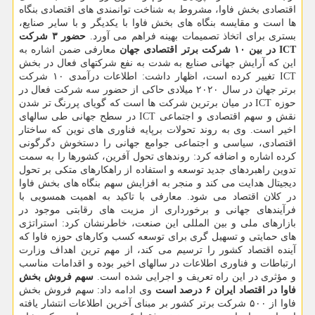
اقتصادی بخش فاوا، مشروط به شناخت توانمندی های اقتصادی بنگاه
ها است و مقایسه بنگاه های بخش فاوا با یکدیگر و با سایر صنایع،
بستری برای اتخاذ تصمیمات بهینه فراهم می آورد.
حضور ۳ شرکت
ICT در بین ۱۰ شرکت برتر اقتصادی جهان
معارفی ضمن اشاره به
این که آرایش جهانی صنایع به شدت به نفع شرکتهای فعال در بخش
ICT تغییر کرده است، اظهار داشت: اطلاعات درآمدی ۱۰ شرکت
برتر جهان در سال ۲۰۲۰ میلادی حاکی از حضور سه شرکت فعال در
حوزه ICT در میان برترین شرکت ها است که گویای پررنگ تر شدن
نقش و سهم اقتصادی و اجتماعی ICT در سطح جهانی طی سالهای
اخیر است. وی به روند تحولات برپایه فناوری های نوین که ساختار
اقتصادی، سیاسی و اجتماعی جوامع جهانی را دستخوش دگرگونی
کرده اشاره و اضافه کرد: روندهای تحول آفرین، کشورها را به سمت
تدوین راهبردهای جدید توسعه و استفاده از راهکارهای متکی بر تحول
دیجیتال هدایت می کند و منجر به افزایش سهم بنگاه های بخش فاوا
در کلان اقتصاد می شود. معارفی با تاکید به اهمیت همسویی با
فرآیندهای جهانی و برخورداری از مزیت های رقابتی موجود در
بازارهای ملی و بین المللی این صنعت، خاطرنشان کرد: استراتژی
های حمایتی و تسهیل گری برای توسعه کسب وکارهای حوزه فاوا که
آینده اقتصاد کشور را ترسیم می کند، از مهم ترین اهداف وزارت
ارتباطات و فناوری اطلاعات در سالهای اخیر بوده و اقدامات مناسب
و مؤثری در این راه تعریف و اجرایی شده است.
سهم فروش بخش
فاوا در اقتصاد ایران ۶ درصد است
وی ادامه داد: سهم فروش بخش
فاوا از ۵۰۰ شرکت برتر کشور بر مبنای آخرین اطلاعات انتشار یافته