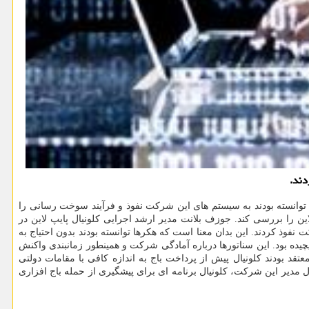
دند.
د توانسته بودند به سیستم های این شرکت نفوذ و فرآیند سوخت رسانی را
این را بررسی کند. جوزف بلانت مدیر ارشد اجرایی کلونیال پایپ لاین در
ود، به سیستم های داخل شرکت نفوذ کردند. این بدان معنا است که هکرها توانسته بودند بدون احتیاج به
یده بود. این سناتورها درباره آمادگی شرکت و همینطور زمانبندی واکنش
عتقد بودند کلونیال پیش از پرداخت باج به اندازه کافی با مقامات دولتی
 مدیر این شرکت، کلونیال برنامه ای برای پیشگیری از حمله باج افزاری