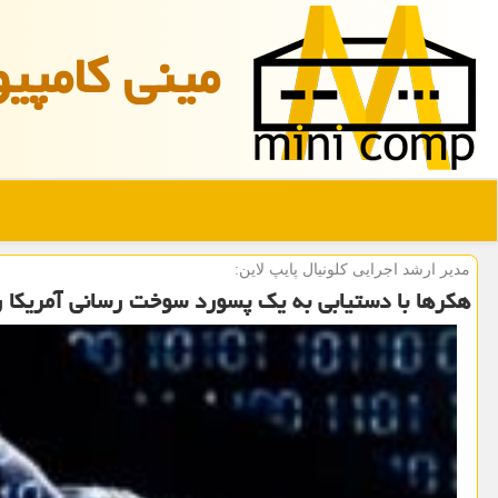
مینی كامپیو
مدیر ارشد اجرایی كلونیال پایپ لاین:
هكرها با دستیابی به یك پسورد سوخت رسانی آمریكا ر