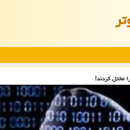
تر
ا مختل كردند!