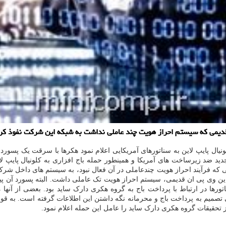
قدیمی که سیستم احراز هویت چند عاملی نداشت به شبکه این شرکت نفوذ کر
نیال پایپ لاین به سناتورهای آمریکایی اعلام نمود هکرها با سرقت یک پسور
جدید ضد زیرساخت های آمریکا و همینطور حمله باج افزاری به کلونیال پایپ ل
به کمیته سنای آمریکا گفت هکرها از راه یک سیستم VPN قدیمی که فرآیند احراز هویت چندعاملی در آن فعال نب
 این وی پی ان قدیمی، سیستم احراز هویت تک عاملی داشت. البته پسورد آن پیچ
ورها در ارتباط با پرداخت باج به گروه هکری دارک ساید بود. بعضی از آنها م
تصمیم به پرداخت باج و محرمانه نگه داشتن این اطلاعات گرفته است. به قول
تحقیقات گروه هکری دارک ساید را عامل این حمله اعلام نمود.