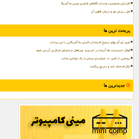
افزایش ممنوعیت واردات کالاهای فناوری چینی به آمریکا
علل ریزش مو و درمان قطعی آن
پربحث ترین ها
اوپن ای آی بهای ترجیح کارمندان خارجی به آمریکایی را می پردازد
گوگل اسیستنت ماه آینده در اندروید غیرفعال و جمینای جایگزین آن می شود
رونمایی از کمپر ۱۷ میلیاردی نیسان با یک توانایی جذاب
تلگرام حذف شد و سریع برگشت
جدیدترین ها