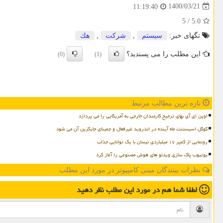
1400/03/21
11:19:40
5
/
5.0
تگهای خبر:
سیستم
,
شركت
,
هك
این مطلب را می پسندید؟
(0)
(1)
تازه ترین مطالب مرتبط
اوپن ای آی بهای ترجیح کارمندان خارجی به آمریکایی را می پردازد
گوگل اسیستنت ماه آینده در اندروید غیرفعال و جمینای جایگزین آن می شود
رونمایی از کمپر ۱۷ میلیاردی نیسان با یک توانایی جذاب
یوتیوب پاک سازی ویدئو های هوش مصنوعی را آغاز کرد
نظرات بینندگان مینی کامپیوتر در مورد این مطلب
لطفا شما هم
در مورد این مطلب
نظر دهید