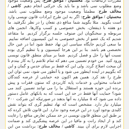
مقررات ارتباطات بود.
محسنیان / موافق طرح:
پس وضعیت موجود
وضع مطلوب نمی باشد و ما باید یک حرکتی انجام دهیم.
کاشی /
مخالف طرح
: مطمئناً وضعیت موجود وضع مطلوب نمی باشد.
محسنیان / موافق طرح:
اگر به این طرح ایرادات قانون نویسی وارد
است بگویید. مثلا بگویید شما منافع ذی نفعان را در نظر نگرفتید. ما
دو هفته با ذینفعان، بخش خصوصی و کسب وکارها، انجمن های
مربوطه و سخنگویان این صنوف جلسه برگزار کردیم. ما متقاعد
شدیم که یک عضو از بخش خصوصی به این کمیسیون اضافه نماییم.
ما سعی کردیم جایگاه سیاسی این نهاد حفظ شود اما در عین حال
تخصصی هم باشد. بنا بر این هرجا کمیسیون و یا تنظیم گری بوده
نسبت آنها را حل و فصل کردیم. شما بر مبنای منطق قانون نویسی
ورود کنید. من خودم تضمین می دهم که تمام تلاشم را به کار ببندم تا
آن مبحث اصلاح گردد. ولی این که فقط بر مبنای حدس و گمان و این
که بگوییم در آینده اینطور می شود و یا آنطور می شود، نمی توان این
طرح را نقد کرد. همین هم اکنون چه حمایتی از عرضه کنندگان
خدمات محتوایی و خدمات پایه کاربردی که ستون فقرات و پیش
برنده این حوزه هستند و استقلال ما را می توانند تضمین کنند می
شود؟ حمایت آنها فقط در حد این است که به بانکهای عامل دستور
داده می شود که ۵ میلیارد به آنها بدهند در صورتیکه این شرکت ۳۰۰
میلیارد نیاز دارد. مشخص است که نهاد تنظیم گری که بتواند نقش
کلیدی بوجود آورد در این عرصه وجود ندارد. این قانون تلاش کرده که
بر طبق این منطق قانون نویسی در حد ممکن تعارض منافع را رعایت
کند و از ایجاد رانت و مافیا در این عرصه پیشگیری کند و ضمانت
اجرایی لازم برای آن ببیند.
کاشی / مخالف طرح:
برداشت من این