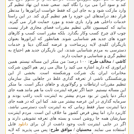
کند و سود آنرا می برد را نگاه کنید. سعی شده این نهاد تنظیم گر
وارد مارکت شود و به جای این که فقط خواست اپراتورها را مدنظر
قرار دهد درآمدهای این حوزه را هم تنظیم گری کند. در این راستا
خدمات داخلی هم وارد بازی شده و مورد حمایت قرار می گیرند.
بدانید که کمیسیون عالی تنظیم مقررات فضای مجازی قرار نیست
چوب لای چرخ کسب وکار بگذارد. بلکه مقرر است کسب و کارهای
حوزه های جدید هم شناسایی شوند. همانطور که اپراتورها بعنوان
بازیگران کلیدی لایه زیرساخت و عرضه کنندگان دیتا و خدمات
دسترسی به مردم شناسایی شدند، این بازیگران جدید هم احتیاج به
تنظیم گری و شناسایی و حمایت دارند.
کاشی / مخالف طرح:
۱۰۰ درصد؛ من منکر این مساله نیستم. همین
اپراتوری که دارید اشاره می کنید را مثال می زنم. هم اکنون شرکت
مخابرات ایران یک شرکت ورشکسته است. بخشی از این
ورشکستگی ناشی از تعرفه گذاری غلط در جاهایی مثل سازمان
تنظیم مقررات ارتباطات و رگولاتوری و جاهای دیگر است. ما منکر
این مساله نیستیم. حتما اگر تعرفه اینترنت ثابت ما هم مانند همه جای
دیگر دنیا پایین تر بود مردم بیشتر به اینترنت ثابت راغب بودند و
سرمایه گذاری در این عرصه بیشتر می شد. کما این که در همه جای
دنیا اینترنت سیار فقط زمانی که به اینترنت ثابت دسترسی نباشد،
کاربرد دارد اما پیش فرض کشور ما خلاف این است. مردم اینترنت
سیارشان همه جا روشن است و بسته های تعرفه تشویقی دارند و
اگر در جایی اینترنت ثابت وجود داشت از آن برای
دانلود
فایل
استفاده می نمایند.
محسنیان / موافق طرح:
پس می پذیرید که لایه