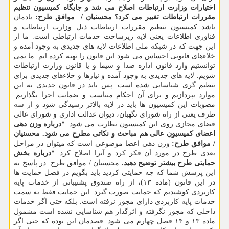
اختیارات وزارت ارتباطات اصلاح می شد و جایگاه کمیسیون تنظیم
مقررات ارتباطات تغییر می کرد؟
محسنیان / ‏‬ موافق طرح:
یادمان
باشد کمیسیون تنظیم مقررات ارتباطات ذیل وزارت ارتباطات و
فناوری اطلاعات یعنی لایه زیرساخت خدمات ارتباطی است. ما از
این جهت که در شبکه ملی اطلاعات لایه های جدیدی به وجود آمده و
خلاءهای قانونی احساس می شود این قانون را تهیه کرده ایم. ما نمی
توانستیم وارد قانون اداره صدا و سیما و یا قانون وزارت ارتباطات
شویم. لایه های جدیدی به وجود آمده و نیازها و خلاءهای جدیدی برای
تنظیم گری شناسایی شده است. پس باید در قانون جدیدی به این
موارد بپردازیم و برای آن احکام متناسب و ضمانت اجرا بگذاریم.
مصوبات این کمیسیون ها باید در لایه بالاتر رسیدگی شود و از سه
طرف یعنی از راه شورای نگهبان، دیوان عدالت اداری و شورای عالی
فضای مجازی روی این کمیسیون نظارت می شود.
*درباره وزن دهی
اعضای کمیسیون عالی هم مباحث و نکاتی مطرح می شود.
محسنیان
/ موافق طرح:
وزن دهی اعضا موضوعی است که میتوان در مراحل
بعدی طرح در مورد آن فکر کرد و آنرا اصلاح کرد.
*درباره بخش
حمایتی طرح بیشتر توضیح دهید.
محسنیان / موافق طرح: در پاسخ به
این پرسش شما که چه حمایتی کردید باید بگویم در فصل حمایت ها
در این قانون (ماده ۱۳)، از راه صندوق پشتیبانی از خدمات پایه
کاربردی کوشیدیم که حمایت صورت گیرد. این حمایت فقط به سمت
خدمات پایه کاربردی دارای مجوز نرفته است. بلکه حتی اگر خدمات
داخلی که مجوز نگرفته و اثرگذار هم شناسایی نشده است مشمول
ماده ۱۳ و ۱۴ فصل چهارم می شود. قصدمان این بوده که حتی اگر