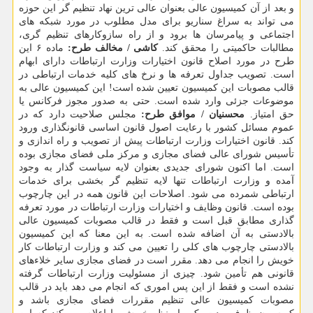
و بعد از آن کمیسیون عالی بعنوان عالی ترین نهاد تنظیم گر این حوزه
می تواند به سراغ سناریو برای مدل مطلوب در مورد شبکه های
اجتماعی و پیامرسان ها برود و از راه سازوکارهای تنظیم گری،
مطالبات حاکمیتی را محقق کند.
کاشی / مخالف طرح:
ماده ۶ این
طرح در مورد اصلاح قانون اختیارات وزارت ارتباطات دارای ابهام
است. تصویب جداول تعرفه ها و نرخ های کلیه خدمات ارتباطی در
قالب مصوبات این کمیسیون تعیین شده است! این کمیسیون عالی به
موضوعات جزئی وارد شده است. حتی به صدور مجوز فرکانس یا
حق امتیاز.
محسنیان / موافق طرح:
مجلس صلاحیت دارد که در
عموم مسائل کشور با رعایت اصول قانون اساسی قانونگذاری ورود
کند. قانون اختیارات وزارت ارتباطات پیش از تصویب و راه اندازی و
تأسیس شورای عالی فضای مجازی و مرکز ملی فضای مجازی بوده
است. اما اکنون شورای جدیدی بعنوان لایه سیاست گذار به وجود
آمده و وزارت ارتباطات تنها لایه تنظیم گر بخشی برای خدمات
ارتباطی شمرده می شود. اصلاحات این قانون همه در این چارچوب
بوده است. قانون وظایف و اختیارات وزارت ارتباطات در مورد تعرفه
گذاری مطابق قبل است و فقط در قالب مصوبات کمیسیون عالی
بالادستی به آن اضافه شده است. به این معنا که این کمیسیون
بالادستی چارچوب های کلی را تعیین می کند و وزارت ارتباطات کار
خویش را انجام می دهد. مقرر است در فضای مجازی سایر خلاءهای
قانونی هم تأمین شود. چیزی از مسئولیت وزارت ارتباطات گرفته
نشده است و فقط از این پس اموری که انجام می دهد باید در قالب
مصوبات کمیسیون عالی تنظیم مقررات فضای مجازی باشد و