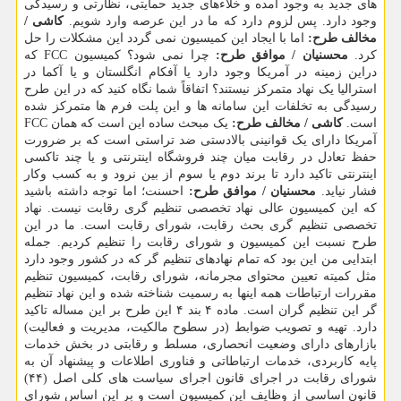
های جدید به وجود آمده و خلاءهای جدید حمایتی، نظارتی و رسیدگی
وجود دارد. پس لزوم دارد که ما در این عرصه وارد شویم.
کاشی /
مخالف طرح:
اما با ایجاد این کمیسیون نمی گردد این مشکلات را حل
کرد.
محسنیان / موافق طرح:
چرا نمی شود؟ کمیسیون FCC که
دراین زمینه در آمریکا وجود دارد یا آفکام انگلستان و یا آکما در
استرالیا یک نهاد متمرکز نیستند؟ اتفاقاً شما نگاه کنید که در این طرح
رسیدگی به تخلفات این سامانه ها و این پلت فرم ها متمرکز شده
است.
کاشی / مخالف طرح:
یک مبحث ساده این است که همان FCC
آمریکا دارای یک قوانینی بالادستی ضد تراستی است که بر ضرورت
حفظ تعادل در رقابت میان چند فروشگاه اینترنتی و یا چند تاکسی
اینترنتی تاکید دارد تا برند دوم یا سوم از بین نرود و به کسب وکار
فشار نیاید.
محسنیان / موافق طرح:
احسنت؛ اما توجه داشته باشید
که این کمیسیون عالی نهاد تخصصی تنظیم گری رقابت نیست. نهاد
تخصصی تنظیم گری بحث رقابت، شورای رقابت است. ما در این
طرح نسبت این کمیسیون و شورای رقابت را تنظیم کردیم. جمله
ابتدایی من این بود که تمام نهادهای تنظیم گر که در کشور وجود دارد
مثل کمیته تعیین محتوای مجرمانه، شورای رقابت، کمیسیون تنظیم
مقررات ارتباطات همه اینها به رسمیت شناخته شده و این نهاد تنظیم
گر این تنظیم گران است. ماده ۴ بند ۴ این طرح بر این مساله تاکید
دارد. تهیه و تصویب ضوابط (در سطوح مالکیت، مدیریت و فعالیت)
بازارهای دارای وضعیت انحصاری، مسلط و رقابتی در بخش خدمات
پایه کاربردی، خدمات ارتباطاتی و فناوری اطلاعات و پیشنهاد آن به
شورای رقابت در اجرای قانون اجرای سیاست های کلی اصل (۴۴)
قانون اساسی از وظایف این کمیسیون است و بر این اساس شورای