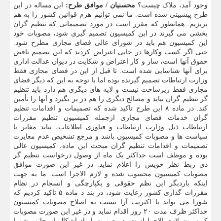
وجود آمد، ملاک چیست؟
محسنیان / موافق طرح:
این مساله در این
طرح پیشبینی شده است. ما نمی توانیم هرم قوانین کشور را به هم
بریزیم. همانطور که مقرر است در مورد تصمیماتی که تنظیم گران
بخشی می گیرند در این کمیسیون تصمیم گیری شود، مصوبات خود
این کمیسیون هم باید در شورای عالی فضای مجازی مطرح شود.
حتی اگر کسب وکارها در جایی اعتراض کردند که این تصمیم ناقض
حقوق آنها است، ساز و کار اعتراض و شکایت در دیوان عدالت اداری
برای آنها شناسایی شده است. تا قبل از این در فضای مجازی فقط
وزارت ارتباطات تصمیم گیرنده بوده اما با توجه به این که دیگر فضای
مجازی فقط زیرساخت نیست و لایه های دیگری هم دارد باید تنظیم
گر تنظیم گران بیاید و مصالح دیگری را هم در بر بگیرد و آنها را تأمین
کند. در ماده ۸ این طرح تاکید شده که تصمیمات و اقدامات تنظیم
گران خدمات فضای مجازی ازجمله کمیسیون تنظیم مقررات
ارتباطات ذیل وزارت ارتباطات و فناوری اطلاعات، نباید مغایر با
سیاست ها و مصوبات کمیسیون باشد و مرجع تشخیص عدم مغایرت
تصمیمات و اقدامات تنظیم گران مبحث این ماده، کمیسیون عالی
بوده و موظف است حداکثر یک ماه از وصول درخواست تنظیم گر
ذی ربط نظر خویش را اعلام نماید. در غیر این صورت موافق
مصوبات کمیسیون محسوب شده و لازم الاجرا است. ما به جهت
اینکه باردیگر این نظم حقوقی و یکپارچگی و انسجام در نظام
مقررات گذاری کشور رعایت شود، در بند د ماده ۵ تاکید کردیم که
شورا می تواند با اکثریت آرا نسبت به اصلاح مصوبات کمیسیون
حداکثر ظرف مدت ۲۰ روز اقدام نماید و در غیر این صورت مصوبات
کمیسیون لازم الاجرا است. در صورت ایراد اشکال از جانب شورا