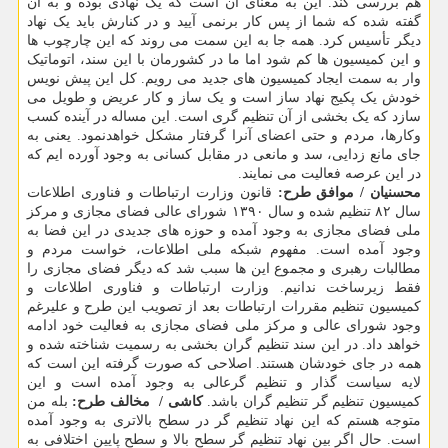
هم بررسی کند. این به معنای آن است که یک نهادی بوده و به آن
گفته شده که شما از پس کار برنمی آیید و در کنارش باید یک نهاد
دیگر تأسیس کرد. همه جا به این سمت می روند که این چارچوب ها
و این کمیسیون ها کم شود اما ما در کشورمان با این سند، اتوماتیک
وار به سمت ایجاد کمیسیون های جدید می رویم. کل این پیش نویس
خودش یک پکیج نهاد ساز است و یک ساز و کار عریض و طویل می
سازد که یک بخشی از آن تنظیم گری است. این مساله در آینده کسب
وکارها، مردم و حتی اعضای آنرا گرفتار مشکل خواهدنمود. یعنی به
جای مانع زدایی، سد و مانعی در مقابل کسانی به وجود آورده ایم که
در این عرصه فعالیت می نمایند.
محسنیان / موافق طرح:
قانون وزارت ارتباطات و فناوری اطلاعات
سال ۸۲ تنظیم شده و سال ۱۳۹۰ شورای عالی فضای مجازی و مرکز
ملی فضای مجازی به وجود آمده و حوزه های جدیدی در این فضا به
وجود آمده است. مفهوم شبکه ملی اطلاعات، خواست مردم و
مطالبات رهبری و مجموع این ها سبب شد که دیگر فضای مجازی را
فقط زیرساخت ندانیم. وزارت ارتباطات و فناوری اطلاعات و
کمیسیون تنظیم مقررات ارتباطات بعد از تصویب این طرح و علیرغم
وجود شورای عالی و مرکز ملی فضای مجازی به فعالیت خود ادامه
خواهد داد. در این سند تنظیم گران بخشی به رسمیت شناخته شده و
همه در جای خودشان هستند. اصلاحی که صورت گرفته این است که
لایه سیاست گذار و تنظیم گرعالی به وجود آمده است و این
کمیسیون تنظیم گر تنظیم گران باشد.
کاشی / ‏‬ مخالف طرح:
بله من
متوجه هستم که این نهاد تنظیم گر در سطح بالاتری به وجود آمده
است. حال اگر بین نهاد تنظیم گر سطح بالا و سطح پایین اختلافی به