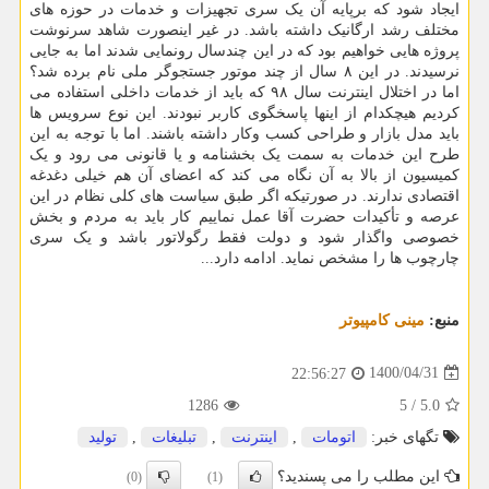
ایجاد شود که برپایه آن یک سری تجهیزات و خدمات در حوزه های
مختلف رشد ارگانیک داشته باشد. در غیر اینصورت شاهد سرنوشت
پروژه هایی خواهیم بود که در این چندسال رونمایی شدند اما به جایی
نرسیدند. در این ۸ سال از چند موتور جستجوگر ملی نام برده شد؟
اما در اختلال اینترنت سال ۹۸ که باید از خدمات داخلی استفاده می
کردیم هیچکدام از اینها پاسخگوی کاربر نبودند. این نوع سرویس ها
باید مدل بازار و طراحی کسب وکار داشته باشند. اما با توجه به این
طرح این خدمات به سمت یک بخشنامه و یا قانونی می رود و یک
کمیسیون از بالا به آن نگاه می کند که اعضای آن هم خیلی دغدغه
اقتصادی ندارند. در صورتیکه اگر طبق سیاست های کلی نظام در این
عرصه و تأکیدات حضرت آقا عمل نماییم کار باید به مردم و بخش
خصوصی واگذار شود و دولت فقط رگولاتور باشد و یک سری
چارچوب ها را مشخص نماید. ادامه دارد...
منبع:
مینی كامپیوتر
1400/04/31
22:56:27
1286
5
/
5.0
تگهای خبر:
اتومات
,
اینترنت
,
تبلیغات
,
تولید
این مطلب را می پسندید؟
(0)
(1)