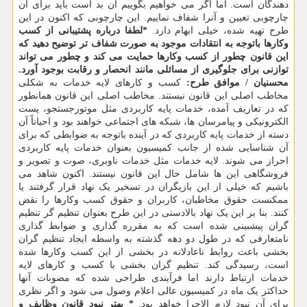
دهندگان است. اما اگر می خواهیم بگوییم آن بد است باید برای آن
چارچوبی تعیین و آنرا شفاف نماییم. این چارچوبی که اکنون در این
طرح تهیه شده، خیلی ابهام دارد.
*لطفا درباره پشتیبانی از کسب
وکارها باتوجه به انتقادات موجود به صورت شفاف تر توضیح دهید که
این قانون چطور از کسب وکارها حمایت می کند و چطور می تواند
توازنی برای جلوگیری از مسائلی مانند انحصار و رقابت بوجود آورد.
محسنیان / موافق طرح:
کسب و کارهای لایه خدمات به شکلی
مخاطب اصلی این قانون نیستند. مخاطب اصلی این قانون همانطور
که در تعاریف آمده، خدمات پایه کاربردی مثل موتورجستجو، پست
الکترونیکی و پیامرسان ها، شبکه های اجتماعی خواهند بود و احیاناً آن
دسته از خدمات پایه کاربردی که در آینده باتوجه به ضوابطی که برای
آن شناسایی شده از جانب کمیسیون بعنوان خدمات پایه کاربردی
احراز می شوند. لایه خدمات مثل خدمات ناوبری، صوت و تصویر و
فروشگاهی این ها شامل حال این قانون نیستند. اکنون شاهد می
باشیم که خیلی از این بازیگران در تسخیر یک نهاد قرار گرفتند یا
ممکنست حقوق مخاطبان، کاربران و حقوق کسب وکارها را نقض
کنند. بنا بر این یک نهاد بالادستی در این طرح بعنوان تنظیم گر تنظیم
گران پیشبینی شده است که به مقرره گذاری و ضوابط گذاری
نامتعارفی که در طول دو دهه گذشته به واسطه ایجاد تنظیم گران
بخشی باعث روابط ناعادلانه در بخشی از این کسب وکارها شده
است، رسیدگی کند. تنظیم گران بخشی با کسب و کارهای لایه
خدمات ارتباط دارند اما فرآیندی طراحی شده که مصوبات آنها
حداکثر یک ماه در کمیسیون عالی اعلام وصول می شود و اگر نظری
برای آن نبود لازم الاجرا خواهد بود.
* بهتر نبود قانون وظایف و