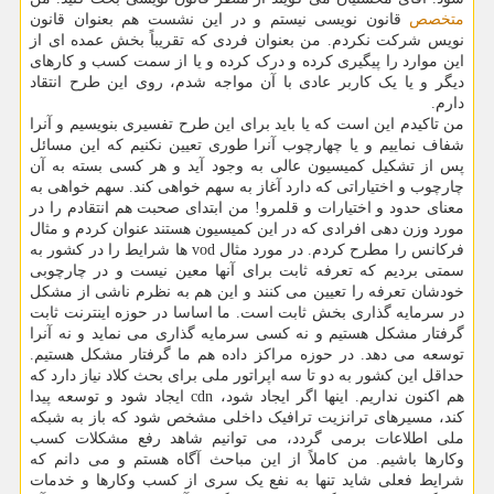
متخصص
قانون نویسی نیستم و در این نشست هم بعنوان قانون
نویس شرکت نکردم. من بعنوان فردی که تقریباً بخش عمده ای از
این موارد را پیگیری کرده و درک کرده و یا از سمت کسب و کارهای
دیگر و یا یک کاربر عادی با آن مواجه شدم، روی این طرح انتقاد
دارم.
من تاکیدم این است که یا باید برای این طرح تفسیری بنویسیم و آنرا
شفاف نماییم و یا چهارچوب آنرا طوری تعیین نکنیم که این مسائل
پس از تشکیل کمیسیون عالی به وجود آید و هر کسی بسته به آن
چارچوب و اختیاراتی که دارد آغاز به سهم خواهی کند. سهم خواهی به
معنای حدود و اختیارات و قلمرو! من ابتدای صحبت هم انتقادم را در
مورد وزن دهی افرادی که در این کمیسیون هستند عنوان کردم و مثال
فرکانس را مطرح کردم. در مورد مثال vod ها شرایط را در کشور به
سمتی بردیم که تعرفه ثابت برای آنها معین نیست و در چارچوبی
خودشان تعرفه را تعیین می کنند و این هم به نظرم ناشی از مشکل
در سرمایه گذاری بخش ثابت است. ما اساسا در حوزه اینترنت ثابت
گرفتار مشکل هستیم و نه کسی سرمایه گذاری می نماید و نه آنرا
توسعه می دهد. در حوزه مراکز داده هم ما گرفتار مشکل هستیم.
حداقل این کشور به دو تا سه اپراتور ملی برای بحث کلاد نیاز دارد که
هم اکنون نداریم. اینها اگر ایجاد شود، cdn ایجاد شود و توسعه پیدا
کند، مسیرهای ترانزیت ترافیک داخلی مشخص شود که باز به شبکه
ملی اطلاعات برمی گردد، می توانیم شاهد رفع مشکلات کسب
وکارها باشیم. من کاملاً از این مباحث آگاه هستم و می دانم که
شرایط فعلی شاید تنها به نفع یک سری از کسب وکارها و خدمات