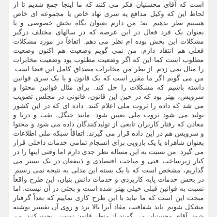
است که آقای محسنیان فکر می کنند که ما اینجا جمع شدیم تا از
لحاظ این که وکیل مدافع یه سری نهاد خاص یا مجموعه ای خاص
هستیم نظر بدهیم. نه؛ من دارم بعنوان نگاه بخش خصوصی و یا
بعنوان یک فرد فعال در این عرصه که در سالهای مختلف درگیر
مشکلات این بخش بوده ام نظر می دهم. اتفاقاً در مورد مشکلات
فعلی هم انتقاد دارم. من نمی گویم وضعیت هم اکنون وضعیت
مطلوب است کما این که اگر وضعیت مطلوب بود وضعیت مخابرات
را مثال نمی زدم. از نظر من مخابرات مصداق کامل این فضا است.
من می گویم اگر ما مقرر است که یک قانون و یا یک سری قوانین
داشته باشیم که مشکلات را حل کند. برای مثال قوانین محتوا و
سرویس، بهتر بود که در حین این قانون، قانونی در مجلس تصویب
می شد که داده را ثروت ملی اعلام کنند. داده ای که در این کشور
تولید می شود ثروت ملی تعیین شود. مانند جنگل، نفت و دریا و
معادن که رفتار کاربران تابعی از تولیدکنندگان داده می شود و محتوا
و سرویس هم در این داده قرار می گیرند. اتفاقاً شبکه ملی اطلاعات
بعنوان شاهراه یا یک بازویی برای انسجام تمامی خدمات داخلی قرار
می گیرد. من نسبت به این مساله نظر جدی دارم اما وقتی اینها را در
کنار زیرساخت فنی و مباحث اقتصادی و ذینفعان در یک بستر می
گذاریم، مشخص است که با یک بسته این مدلی به نتیجه نمی رسیم.
در بخش خدمات پایه کاربردی و خدمات دانش بنیان، این طرح واقعاً
نسبت به قوانین قبلی خیلی بهتر شده است و بحثی در آن نیست. اما
مبحث این است که ما نباید با این طرح کاری نماییم که بعداً گرفتار
مشکل شویم. باید شفافیت مفاد آنرا بالا برد و روی آن تفسیر نوشته
شود. آقای محسنیان می گویند از منظر قانون نویسی بحث کنید. من