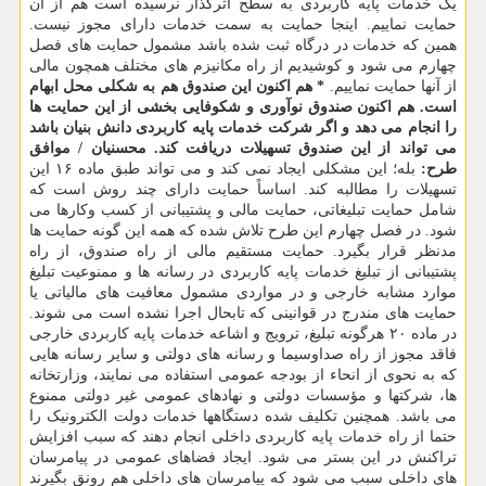
یک خدمات پایه کاربردی به سطح اثرگذار نرسیده است هم از آن
حمایت نماییم. اینجا حمایت به سمت خدمات دارای مجوز نیست.
همین که خدمات در درگاه ثبت شده باشد مشمول حمایت های فصل
چهارم می شود و کوشیدیم از راه مکانیزم های مختلف همچون مالی
از آنها حمایت نماییم.
* هم اکنون این صندوق هم به شکلی محل ابهام
است. هم اکنون صندوق نوآوری و شکوفایی بخشی از این حمایت ها
را انجام می دهد و اگر شرکت خدمات پایه کاربردی دانش بنیان باشد
می تواند از این صندوق تسهیلات دریافت کند.
محسنیان / موافق
طرح:
بله؛ این مشکلی ایجاد نمی کند و می تواند طبق ماده ۱۶ این
تسهیلات را مطالبه کند. اساساً حمایت دارای چند روش است که
شامل حمایت تبلیغاتی، حمایت مالی و پشتیبانی از کسب وکارها می
شود. در فصل چهارم این طرح تلاش شده که همه این گونه حمایت ها
مدنظر قرار بگیرد. حمایت مستقیم مالی از راه صندوق، از راه
پشتیبانی از تبلیغ خدمات پایه کاربردی در رسانه ها و ممنوعیت تبلیغ
موارد مشابه خارجی و در مواردی مشمول معافیت های مالیاتی یا
حمایت های مندرج در قوانینی که تابحال اجرا نشده است می شوند.
در ماده ۲۰ هرگونه تبلیغ، ترویج و اشاعه خدمات پایه کاربردی خارجی
فاقد مجوز از راه صداوسیما و رسانه های دولتی و سایر رسانه هایی
که به نحوی از انحاء از بودجه عمومی استفاده می نمایند، وزارتخانه
ها، شرکتها و مؤسسات دولتی و نهادهای عمومی غیر دولتی ممنوع
می باشد. همچنین تکلیف شده دستگاهها خدمات دولت الکترونیک را
حتما از راه خدمات پایه کاربردی داخلی انجام دهند که سبب افزایش
تراکنش در این بستر می شود. ایجاد فضاهای عمومی در پیامرسان
های داخلی سبب می شود که پیامرسان های داخلی هم رونق بگیرند