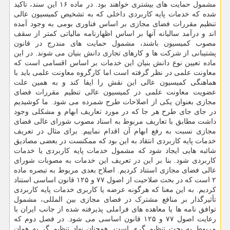
مشمول حمایت های بیشتری خواهند بود. در ماده ۱۶ این سند، تاکید
شده که خدمات پایه کاربردی داخلی که به تشخیص کمیسیون عالی
تنظیم مقررات فضای مجازی بر اساس فناوری بومی به وجود آمده
اند و درآمد سالیانه آنها بر اساس اظهارنامه مالیاتی کمتر از سقف
مصوب کمیسیون باشند، مشمول حمایت های مندرج در قانون
پشتیبانی از شرکت ها و کارهای تجاری دانش بنیان می شوند. در این
ماده تعیین نوع دانش بنیان این خدمات بر اساس اقسامی است که
معاونت علمی در نظر گرفته است اما کارگروه معاونت علمی باید با
هماهنگی کمیسیون عالی این نقش را ایفا کند و به همین علت
عضویت معاونت علمی در کمیسیون عالی تنظیم مقررات فضای
مجازی بعنوان یکی از اصلاحات طرح شمرده می شود. ما کوشیدیم
در جای جای طرح هر جا که در مورد تعاریف ابهام و مشکلی وجود
داشت مطابق با تعاریف مربوط به اسناد مصوب شورای عالی فضای
مجازی نسبت به رفع ابهام آن اقدام نماییم. برای مثال در تعریف
خدمات پایه کاربردی انتقاد به این بود که ممکنست در بعضی مصادیق
شائبه هایی ایجاد شود که مشمول خدمات پایه کاربردی یا خدمات
کاربردی شود. بنا بر این در تعریف این خدمات به مصوبات شورای
عالی فضای مجازی استناد کردیم. اصلاح بعدی مربوط به تبصره ماده
۲ است که در بحث صلاحیت از اصول ۷۷ و ۱۲۵ قانون اساسی استناد
کردیم. به این معنا که هرگونه عرضه یا کاربری خدمات پایه کاربردی
تأثیرگذار بر منافع مشترک در فضای مجازی بین المللی، مشمول
توافق نامه ها یا معاهده های فراملی پذیرفته شده از جانب ایران با
رعایت اصول ۷۷ و ۱۲۵ قانون اساسی می شود. در فصل دوم که
مربوط به بحث تنظیم گری است. همچنان نهاد تنظیم گر به همان