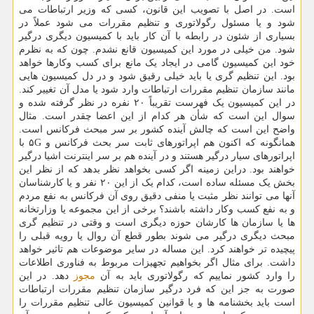
است. در اصل با تصویب این قانون، کسی که وزیر ارتباطات می
شود و یا مسئول رگولاتوری و تنظیم مقررات می شود عملاً در
بسیاری از شئون در رابطه با آن کار باید با کمیسیون دیگری درگیر
شود. من خیلی در مورد این کمیسیون قانع نشدم. چون که به نظرم
خود این کمیسیون گامی در ایجاد یک مانع برای کسب وکارها خواهد
بود. این تنظیم گری یا باید خیلی رقیق شود و در دل کمیسیون هایی
مانند سازمان تنظیم مقررات ارتباطات وارد شود یا مدل آن تغییر کند.
در این کمیسیون یک فهرست تقریباً ۲۰ نفره در نظر گرفته شده و
سوال این است که شأن هر کدام از این اعضا چقدر است. مثال
واضح این است که چالش آینده کشور بر سر مبحث فرکانس است.
همانگونه که اکنون هم اپراتورهای ثابت سر بحث فرکانس و ۵G با
اپراتورهای سیار درگیر هستند و در آینده هم بر سر اینترنت اشیا درگیر
خواهند بود. دراین زمینه اگر کسی بخواهد نظر بدهد که از نظر این
بخش یک مسئله ساده است، کدام یک از این ۲۰ نفر و یا کارشناسان
آنها می توانند نظر مثبت یا منفی دقیق روی آن فرکانس به نفع مردم
و به نفع کسب وکار داشته باشند؟ برخی از این مجموعه یا وزارتخانه
ها یا سازمان ها کارشان حوزه دیگری است و وقتی در تنظیم گری
مبحث دیگری درگیر می شوند بطور قطع آن روال یا رویه قبلی را
پیچیده تر خواهند کرد. این مساله در سایر موضوعات هم تاثیر خواهد
داشت. برای مثال اگر بخواهیم تجهیزات مربوط به فناوری اطلاعات
را وارد کشور نماییم که رگولاتوری باید به آن
مجوز
دهد. در این
صورت به جز این که فرد درگیر سازمان تنظیم مقررات ارتباطات
است باید بخشنامه ها و یا قوانین کمیسیون عالی تنظیم مقررات را