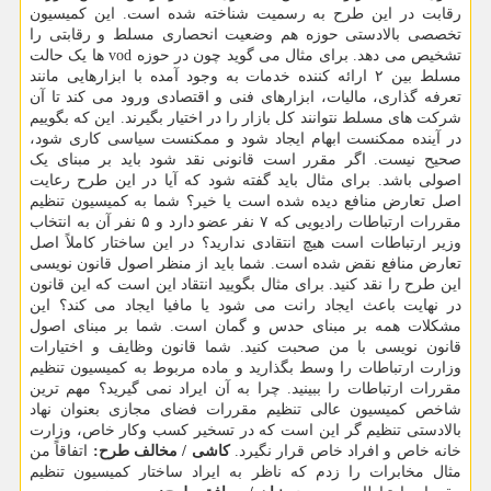
رقابت در این طرح به رسمیت شناخته شده است. این کمیسیون
تخصصی بالادستی حوزه هم وضعیت انحصاری مسلط و رقابتی را
تشخیص می دهد. برای مثال می گوید چون در حوزه vod ها یک حالت
مسلط بین ۲ ارائه کننده خدمات به وجود آمده با ابزارهایی مانند
تعرفه گذاری، مالیات، ابزارهای فنی و اقتصادی ورود می کند تا آن
شرکت های مسلط نتوانند کل بازار را در اختیار بگیرند. این که بگوییم
در آینده ممکنست ابهام ایجاد شود و ممکنست سیاسی کاری شود،
صحیح نیست. اگر مقرر است قانونی نقد شود باید بر مبنای یک
اصولی باشد. برای مثال باید گفته شود که آیا در این طرح رعایت
اصل تعارض منافع دیده شده است یا خیر؟ شما به کمیسیون تنظیم
مقررات ارتباطات رادیویی که ۷ نفر عضو دارد و ۵ نفر آن به انتخاب
وزیر ارتباطات است هیچ انتقادی ندارید؟ در این ساختار کاملاً اصل
تعارض منافع نقض شده است. شما باید از منظر اصول قانون نویسی
این طرح را نقد کنید. برای مثال بگویید انتقاد این است که این قانون
در نهایت باعث ایجاد رانت می شود یا مافیا ایجاد می کند؟ این
مشکلات همه بر مبنای حدس و گمان است. شما بر مبنای اصول
قانون نویسی با من صحبت کنید. شما قانون وظایف و اختیارات
وزارت ارتباطات را وسط بگذارید و ماده مربوط به کمیسیون تنظیم
مقررات ارتباطات را ببینید. چرا به آن ایراد نمی گیرید؟ مهم ترین
شاخص کمیسیون عالی تنظیم مقررات فضای مجازی بعنوان نهاد
بالادستی تنظیم گر این است که در تسخیر کسب وکار خاص، وزارت
خانه خاص و افراد خاص قرار نگیرد.
کاشی / مخالف طرح:
اتفاقاً من
مثال مخابرات را زدم که ناظر به ایراد ساختار کمیسیون تنظیم