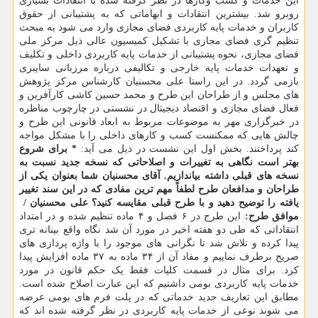
این خدمات و کسب وکارها در نظر گرفته شده با انتقادات بسیاری
روبرو شد. بیشترین انتقادات و ابهاماتی که به پشتیبانی از حقوق
کاربران و خدمات پایه کاربردی فضای مجازی وارد می شود به مبحث
تنظیم گری فضای مجازی با تشکیل کمیسیون عالی ذیل مرکز ملی
فضای مجازی، نحوه پشتیبانی از خدمات پایه کاربردی داخلی و تکلیف
و تعهدات خدمات پایه خارجی و تکالیفی درباره مرزبانی سایبری
بازمی گردد. در این راستا علی محسنیان کارشناس مرکز پژوهش
های مجلس و از طراحان این طرح و محمد حسین کاشی کارآفرین و
فعال فضای مجازی و اقتصاد دیجیتال در نشستی در چارچوب مناظره
در خبرگزاری مهر به موضوعات مربوط به ابعاد قانونی این طرح و
چالش هایی که ممکنست کسب و کارهای داخلی را با مشکل مواجه
کند پرداختند. بخش اول این نشست در ذیل می آید:
* برای شروع
بهتر است نگاهی به تغییرات و اصلاحاتی که نسخه جدید نسبت به
نسخه های قبلی داشته بیاندازیم. آقای محسنیان شما بعنوان یکی از
طراحان و مدافعان طرح لطفاً مهم ترین مفادی که در این سند تغییر
یافته را توضیح دهید و با طرح قبلی مقایسه کنید؟
علی محسنیان / ‏‬
موافق طرح:
این طرح در ۶ فصل و ۴ ماده تنظیم شده و در امتداد
انتقاداتی که طی دو هفته اخیر در مورد آن شد نگاه واقع بینانه تری
پیدا کرده و تلاش شد تا نگرانی های موجود را با واژه پردازی های
صریح برطرف نماییم و مفاد آن از ۳۴ ماده به ۳۷ ماده افزایش پیدا
کرد. برای مثال در قسمت کلیات فقط یک حکم قانون در مورد
خدمات پایه کاربردی بومی داشتیم که این عبارت اصلاح شده است.
مطابق این تعاریف جدید خدماتی که در پلت فرم های بومی عرضه
می شوند نوعی از خدمات پایه کاربردی در نظر گرفته شده اند که