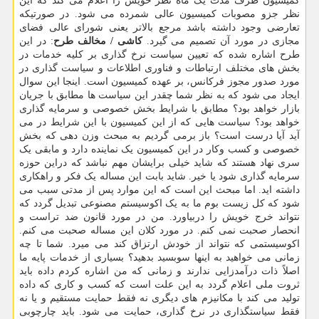
کمیسیون ظرف مدت یک ماه نظر خویش را اعلام می کند که این
نظر جزو مصوبات کمیسیون عالی شمرده می شود. در صورتیکه
تعارضی وجود داشته باشد مرجع بالاتر یعنی شورای عالی فضای
مجازی در مورد آن تصمیم می گیرد.
کاشی / مخالف طرح
: در این
طرح اشاره شده که تعیین سیاست نرخ گذاری بر کلیه خدمات در
بخش های مختلف ارتباطات و فناوری اطلاعات و سیاست گذاری در
مورد صدور مجوز فرکانس، بر عهده کمیسیون است. اینجا این سوال
ایجاد می شود که به نظر شما چقدر این سیاست ها مطابق با جریان
بازار خواهد بود؟ مطابق با شرایط بخش خصوصی و سرمایه گذاری
خواهد بود؟ سیاست هایی که از این کمیسیون با این شرایط در می
آید آیا درست است؟ باز برمی گردیم به مبحث وزن دهی که بخش
خصوصی و کسب وکار در این کمیسیون یک نماینده دارد و مابقی یک
سری نهاد هستند که شاید خیلی برایشان مهم نباشد که دراین حوزه
سرمایه گذاری شود یا خیر. شاید بابت این مساله یک فکر و راهکاری
داشته اید. اما مبحث این است که این موارد پس از مدتی سبب می
شود که کل زیست بوم ما به یک اکوسیستم مصنوعی تبدیل گردد که
نتواند خرج خویش را دربیاورد. من در مورد قانون ضد تراست و
انحصار صحبت نمی کنم. در مورد کلان این مساله صحبت می کنم.
اکوسیستمی که نتواند از خودش ارتزاق کند می میرد. شما تا چه
زمانی می خواهید به اینها سوبسید بدهید؟ بسیاری از خدمات پایه ما
اصلاً ذات درآمدزایی ندارند و زمانی که من اشاره کردم داده باید
ثروت ملی اعلام گردد به این علت است که کسب و کاری که داده
تولید می کند با مکانیزم های دیگری نه فقط حمایت مستقیم و یا نه
فقط سیاستگذاری در نرخ گذاری، حمایت می شود. باید چارچوبی