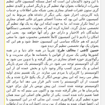
با این وجود تاکیدمان این است که اصل مسئله کمیسیون عالی تنظیم
مقررات ارتباطات بعنوان نهاد تنظیم گر و بازیگر اصلی و کلیدی تنظیم
گری ستون فقرات فضای مجازی یعنی شبکه ملی اطلاعات و خدمات
پایه کاربردی، احراز شود. یکی دیگر از دغدغه های مربوط به این
کمیسیون عالی این بود که مجدداً اعضای شورای عالی فضای مجازی
در اینجا تکرار شده اند. ما به جهت اینکه این نهاد به یک نهاد تنظیم گر
تخصصی تبدیل گردد، اشاره کرده ایم که معاونت تخصصی دستگاهها
نمایندگان تام الاختیار و دارای حق رأی آنها خواهند بود. یعنی این
امکان را دادیم تا این کمیسیون کاملاً تخصصی محسوب شود. ما سعی
کردیم که هم جایگاه سیاسی این کمیسیون حفظ شود و هم این که
بعنوان یک نهاد تخصصی تنظیم گر دیده شود.
حسین کاشی / مخالف طرح:
تقریباً در همه جای دنیا و در همه
کشورها وقتی یک سری از قوانین یا بخشنامه ها برای مدیریت و یا
رگولاتوری حوزه فضای مجازی در نظر گرفته و یا تدوین می شود به
کل آن اکوسیستم توجه می شود. در یک اکوسیستم یک سری بازیگر
اصلی و یک سری کسب وکار وجود دارد و بخش عمده ای از این
اکوسیستم را کاربران یا مردم می سازند. در یک تقسیم بندی اولیه
بنظر می رسد که این پیش نویس انگار از یک پکیج خارج شده و یک
قسمت از آن اکوسیستم را تحت تاثیر قرار می دهد اما برای کل
اکوسیستم نوشته شده است. این پیش نویس بار اول برای حوزه
پیامرسان ها در نظر گرفته شده بود و اکنون می بینیم که به کل این
فضا تعمیم داده شده است. یکی از چالش های اصلی این سند همان
حوزه تنظیم گری رگولاتوری است. این مدلی که در این کمیسیون با
این اعضا عنوان شده به معنای از بین بردن اختیارات وزارت ارتباطات