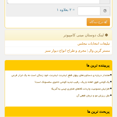
= ۲ بعلاوه ۱
درج دیدگاه
لینک دوستان مینی كامپیوتر
تبلیغات انتخابات مجلس
مستر گرین وال | مجری و طراح انواع دیوار سبز
پربیننده ترین ها
هشدار درباره ی دستاوردهای پنهان قطع اینترنت اینترنت، خود زندگی است نه یک ابزار فرعی
یک گوشی فوق العاده باریک، رقیب جدید گوشی تاشوی سامسونگ است!
افزایش ممنوعیت واردات کالاهای فناوری چینی به آمریکا
علل ریزش مو و درمان قطعی آن
پربحث ترین ها