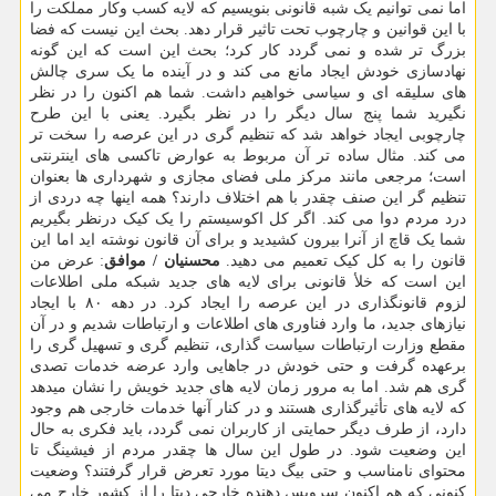
اما نمی توانیم یک شبه قانونی بنویسیم که لایه کسب وکار مملکت را
با این قوانین و چارچوب تحت تاثیر قرار دهد. بحث این نیست که فضا
بزرگ تر شده و نمی گردد کار کرد؛ بحث این است که این گونه
نهادسازی خودش ایجاد مانع می کند و در آینده ما یک سری چالش
های سلیقه ای و سیاسی خواهیم داشت. شما هم اکنون را در نظر
نگیرید شما پنج سال دیگر را در نظر بگیرد. یعنی با این طرح
چارچوبی ایجاد خواهد شد که تنظیم گری در این عرصه را سخت تر
می کند. مثال ساده تر آن مربوط به عوارض تاکسی های اینترنتی
است؛ مرجعی مانند مرکز ملی فضای مجازی و شهرداری ها بعنوان
تنظیم گر این صنف چقدر با هم اختلاف دارند؟ همه اینها چه دردی از
درد مردم دوا می کند. اگر کل اکوسیستم را یک کیک درنظر بگیریم
شما یک قاچ از آنرا بیرون کشیدید و برای آن قانون نوشته اید اما این
قانون را به کل کیک تعمیم می دهید.
محسنیان / موافق
: عرض من
این است که خلأ قانونی برای لایه های جدید شبکه ملی اطلاعات
لزوم قانونگذاری در این عرصه را ایجاد کرد. در دهه ۸۰ با ایجاد
نیازهای جدید، ما وارد فناوری های اطلاعات و ارتباطات شدیم و در آن
مقطع وزارت ارتباطات سیاست گذاری، تنظیم گری و تسهیل گری را
برعهده گرفت و حتی خودش در جاهایی وارد عرضه خدمات تصدی
گری هم شد. اما به مرور زمان لایه های جدید خویش را نشان میدهد
که لایه های تأثیرگذاری هستند و در کنار آنها خدمات خارجی هم وجود
دارد، از طرف دیگر حمایتی از کاربران نمی گردد، باید فکری به حال
این وضعیت شود. در طول این سال ها چقدر مردم از فیشینگ تا
محتوای نامناسب و حتی بیگ دیتا مورد تعرض قرار گرفتند؟ وضعیت
کنونی که هم اکنون سرویس دهنده خارجی دیتا را از کشور خارج می