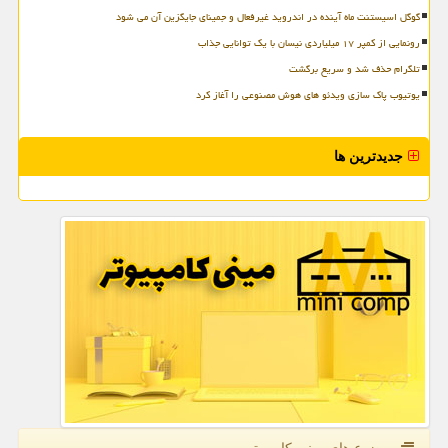
گوگل اسیستنت ماه آینده در اندروید غیرفعال و جمینای جایگزین آن می شود
رونمایی از کمپر ۱۷ میلیاردی نیسان با یک توانایی جذاب
تلگرام حذف شد و سریع برگشت
یوتیوب پاک سازی ویدئو های هوش مصنوعی را آغاز کرد
جدیدترین ها