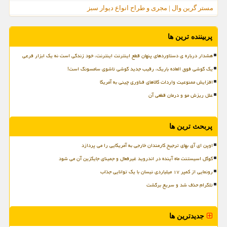
مستر گرین وال | مجری و طراح انواع دیوار سبز
پربیننده ترین ها
هشدار درباره ی دستاوردهای پنهان قطع اینترنت اینترنت، خود زندگی است نه یک ابزار فرعی
یک گوشی فوق العاده باریک، رقیب جدید گوشی تاشوی سامسونگ است!
افزایش ممنوعیت واردات کالاهای فناوری چینی به آمریکا
علل ریزش مو و درمان قطعی آن
پربحث ترین ها
اوپن ای آی بهای ترجیح کارمندان خارجی به آمریکایی را می پردازد
گوگل اسیستنت ماه آینده در اندروید غیرفعال و جمینای جایگزین آن می شود
رونمایی از کمپر ۱۷ میلیاردی نیسان با یک توانایی جذاب
تلگرام حذف شد و سریع برگشت
جدیدترین ها