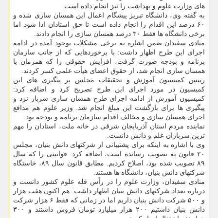
های وزارت علوم و بهداشت را نیز انجام داده است.
به گفته وی، دانشگاه تبریز پیشگام اعمال این همسان سازی شده و
۶۰ درصد این اقدام را انجام داده است تا حق استادان ادا شود اما
برخی دانشگاه ها فقط ۳۰ درصد همسان سازی را انجام دادند.
منادی سفیدان ضمن اشاره به برخی مشکلات بوجود آمده در ادامه
اجرای این طرح اظهار داشت: با برخوردهایی که از جانب سازمان
برنامه و بودجه صورت گرفت، افزایش حقوقی را که همزمان با
همسان سازی انجام شد، از حقوق اعضای هیأت علمی کسر کردند.
رییس کمیسیون آموزش و تحقیقات مجلس بر پیگیری های این
کمیسیون در مورد اجرای این طرح تصریح کرد و اضافه کرد:
کمیسیون آموزش از ادامه اجرای طرح همسان سازی سرباز نزد و
پیگیری ها برای بازگشت این مبلغ انجام شد. وزیر علوم هم مدافع
اجرای همسان سازی و مخالف اقدام سازمان برنامه و بودجه بود.
نماینده مردم استان آذربایجان شرقی در خانه ملت، استادان را مهم
ترین سربازان علم و دانش دانست.
وی با اشاره به اینکه برای پشتیبانی از شرکتهای دانش بنیان، مجلس
۲۰ قانون به تصویب رسانده است، اضافه کرد: قوانینی را که سال
۸۹ تصویب شده بود، اصلاح کردیم. مطابق قانون سال ۸۹، خاستگاه
شرکتهای دانش بنیان، دانشگاه ها هستند.
منادی سفیدان، وزارت علوم را در رأس قله علوم کشور دانست و
درباره تعداد شرکتهای دانش بنیان اظهار داشت: هم اکنون هفت هزار
و ۵۰۰ شرکت دانش بنیان داریم اما در زمانی که فقط ۶ هزار شرکت
دانش بنیان داشتیم ۲۰۰ هزار میلیارد تومان فروش داشتند و ۳۰۰