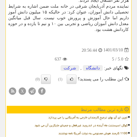
هزار نفر اشتغال ایجاد کردند.
نماینده مردم آذربایجان شرقی در خانه ملت ضمن اشاره به شرایط
تحصیلی دانش آموزان، عنوان کرد: در حالیکه ۱۵ میلیون دانش آموز
داریم اما حال آموزش و پرورش خوب نیست. سال قبل میانگین
معدل دانش آموزان ریاضی و تجربی بین ۱۰ و نیم تا یازده و در حوزه
کاردانش هشت بود.
1401/03/10
20:56:44
637
5
/
5.0
تگهای خبر:
دانشگاه
,
شركت
این مطلب را می پسندید؟
(0)
(1)
X
تازه ترین مطالب مرتبط
اوپن ای آی بهای ترجیح کارمندان خارجی به آمریکایی را می پردازد
گوگل اسیستنت ماه آینده در اندروید غیرفعال و جمینای جایگزین آن می شود
1100 کارمند هوش مصنوعی به دولت آمریکا نامه نوشتند