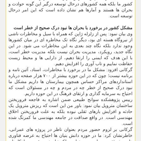
کشور ما بلکه همه کشورهای درحال توسعه درگیر این گونه حوادث و
بحران ها هستند و آمارها هم نشان داده است که این امر درحال
توسعه است.
مشکل کشور در برخورد با بحران ها نبود درک صحیح از خطر است
وی بیان نمود: پس از زلزله ژاپن که همراه با سیل و مخاطرات ناشی
از نیروگاه هسته ای بود، دیگر نگاه تک مخاطره ای در میان کشورها
وجود ندارد بلکه نگاه چند بعدی به این مخاطرات می شود. در این
نگاه جدید، رویکرد، مدیریت بحران نیست بلکه مدیریت خطر است،
با این هدف که ایمنی را ارتقا دهیم، از دارایی ها و محیط زیست
حفاظت نماییم و تاب آوری را افزایش دهیم.
گرکانی افزود: مشکل ما در برخورد با مخاطرات، اسناد، آئین نامه و
برنامه نیست؛ چون که در این حوزه بیشتر از ۷۰۰ هزار صفحه درباره
استانداردهای مراکز حساس همچون بیمارستان ها داریم مشکل ما
نبود درک صحیح از خطر چه در مردم و چه در مسئولان است که
احتیاج به سرمایه گذاری و ارتقای فرهنگ در این حوزه داریم.
رییس پژوهشکده سوانح طبیعی ضمن اشاره به فاجعه فروریختن
ساختمان متروپل بیان نمود: باور من این است که ریزش متروپل یک
حادثه و افزایش بارهای ثقلی نبوده بلکه به علت فروریختن اخلاق
مهندسی است. در واقع صداقت در جامعه مهندسی ما کمرنگ شده
است.
گرکانی بر لزوم حضور مردم بعنوان ناظر در پروژه های عمرانی،
خاطرنشان کرد: ما در حوزه دانش بنیان ها احتیاج به عرضه فناوری