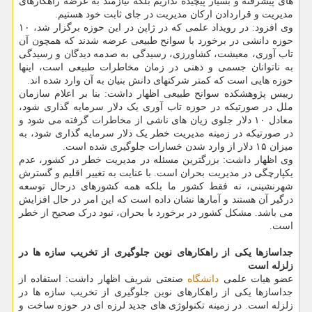
های پیشرفته و بسیار پیچیده نداریم بلکه نیازمند به عرضه راهکارهای
مدیریت و قراردادن ارکان مدیریت در جای ثابت خود هستیم.
وی افزود: در رویداد علمی که در ژاپن در این حوزه برگزار شد، ۱۰
حوزه دانشی در برخورد با سوانح طبیعی عرضه شدند که همچون آن
تاب آوری، معیشت، کشاورزی، رسیدگی به صدمه دیدگان و رسیدگی
به ناتوانان جسمی و ذهنی در زمان مخاطرات طبیعی است، اینها
حوزه هایی است که کمتر شرکتهای دانش بنیان به آن وارد شده اند.
رییس پژوهشکده سوانح طبیعی اظهار داشت: بنا بر اعلام سازمان
ملل در صورتیکه در حوزه تاب آوری یک دلار سرمایه گذاری شود،
معادل ۱۰ دلار جلوی زیان های ناشی از مخاطرات گرفته می شود و
در صورتیکه در زمینه مدیریت خطر یک دلار سرمایه گذاری شود، به
میزان ۱۵ دلار از وارد شدن خسارات جلوگیری شده است.
وی اظهار داشت: بزرگترین مسئله در مدیریت خطر در کشور، عدم
یکپارچگی در مدیریت بحران است. با عنایت به تغییر اقلیم و گسترش
شهرنشینی، نه فقط کشور ما بلکه همه کشورهای درحال توسعه
درگیر آن هستند و آمارها نشان داده است که این امر در حال افزایش
می باشد. مشکل کشور در برخورد با بحران، نبود درک صحیح از خطر
است.
جداسازها یکی از راهکارهای نوین جلوگیری از تخریب سازه ها در
زلزله است
عضو هیات علمی
دانشگاه
صنعتی شریف اظهار داشت: استفاده از
جداسازها یکی از راهکارهای نوین جلوگیری از تخریب سازه ها در
زلزله است. در زمینه تکنولوژی های جدید لرزه ای در حوزه ساخت و