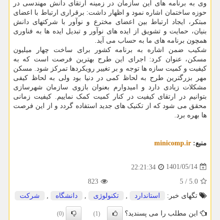
وی به برنامه های این سازمان در زمینه ارتقای دانش مهندسی در
حوزه ساختمان اشاره نمود و اظهار داشت: برقراری ارتباط با اعضای
مبتکر، ایجاد ارتباط بین اعضای مخترع و نوآور با شرکتهای دانش
بنیان، حمایت و تشویق از ایده های نوآور و تبدیل ایده ها به فناوری
همچون برنامه های ما به حساب می آید.
شکیب ضمن اشاره به برنامه کشور برای ساخت چهار میلیون
مسکن، عنوان کرد: اجرای این طرح بهترین فرصت است که به
کیفیت و کمیت سازه ها توجه و بر تغییر رویکردها تمرکز شود. مسکن
مهر بزرگترین طرح به لحاظ کمی در دنیا بود ولی به لحاظ کیفی
مشکلات زیادی دارد و امیدوارم بعنوان بازوی سازمان شهرسازی
بتوانیم در ارتقای کیفیت در کنار کمیت کمک نماییم. کیفیت زمانی
محقق می شود که از تکنیک های جدید استفاده گردد و از این فرصت
ها بهره برد.
منبع:
minicomp.ir
1401/05/14
22:21:34
823
5
/
5.0
تگهای خبر:
استاندارد
,
تكنولوژی
,
دانشگاه
,
شركت
این مطلب را می پسندید؟
(0)
(1)