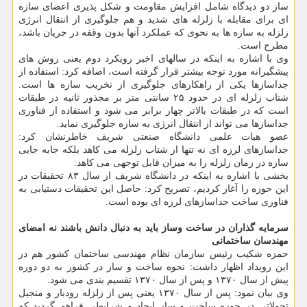
ساز دو دیدگاه شامل افزایش مقاومت و شکل پذیری اعضای سازه
ای برای مقابله با زلزله های شدید و هم جلوگیری از انتقال انرژی
زلزله به سازه ها به نحوی که عملکرد آنها بدون وقفه در جریان باشد،
مطرح است.
وی با اشاره به اینکه در سالهای اخیر رویکرد دوم یعنی روش های
پیشگیرانه مورد توجه بیشتر قرار گرفته است، اضافه کرد: استفاده از
جداسازها یکی از راهکارهای جلوگیری از تخریب سازه ها است.
شتاب زلزله ای در حدود ۲۵ سانتی متر بر مجذور ثانیه در طبقات
است که در طبقات بالاتر چهار برابر می شود و استفاده از فناوری
جداسازها می تواند از انتقال انرژی به سازه جلوگیری نماید.
عضو هیات علمی دانشگاه صنعتی شریف خاطرنشان کرد:
جداسازهای لرزه ای نه تنها از شتاب زلزله می کاهد بلکه جابه جایی
سازه در زمان زلزله را به میزان قابل توجهی می کاهد.
بخشی با اشاره به اینکه در دانشگاه شریف از سال ۸۳ تحقیقات در
این حوزه را آغاز کردیم، تصریح کرد: حاصل این تحقیقات دستیابی به
فناوری ساخت جداسازهای لرزه ای بوده است.
سرمایه گذاران در ساخت وساز باید به دنبال دانش باشند نه امضای
مهندسان ساختمانی
حمزه شکیب رئیس سازمان نظام مهندسی ساختمان کشور هم در
این رویداد اظهار داشت: نحوه ساخت و ساز در کشور به دو دوره
پیش از سال ۱۳۷۰ و پس از سال ۱۳۷۰ تقسیم بندی می شود.
وی بیان نمود: پس از سال ۱۳۷۰ یعنی پس از زلزله رودبار و منجیل
تحولاتی در حوزه ساخت و ساز ایجاد و شرایطی فراهم گردید که