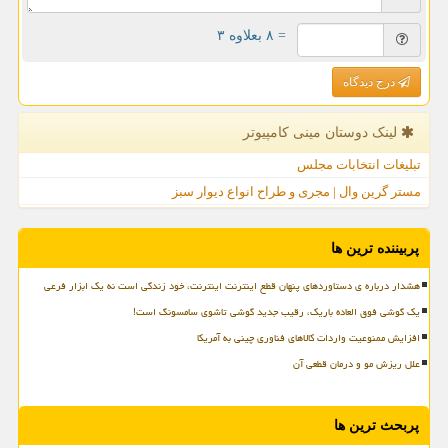
= ۸ بعلاوه ۳
درج دیدگاه
لینک دوستان مینی كامپیوتر
تبلیغات انتخابات مجلس
مستر گرین وال | مجری و طراح انواع دیوار سبز
پربیننده ترین ها
هشدار درباره ی دستاوردهای پنهان قطع اینترنت اینترنت، خود زندگی است نه یک ابزار فرعی
یک گوشی فوق العاده باریک، رقیب جدید گوشی تاشوی سامسونگ است!
افزایش ممنوعیت واردات کالاهای فناوری چینی به آمریکا
علل ریزش مو و درمان قطعی آن
پربحث ترین ها