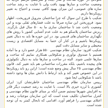
وضعیت ساخت و سازها بهبود یافت ولی با عنایت به رشد ساخت
سازه های عمومی، این میزان بهبود کافی نیست و احتیاج به تغییر
رویکردها داریم.
شکیب با طرح این سوال که چرا ساختمان متروپل فروریخت، اظهار
نمود: فروریختن این سازه صرفاً به علت فشارهای ثقلی بوده و این
وضعیت باعث شد تا ساختمان سازی ما به ۵۰ سال قبل بازگردد.
ریزش ساختمان پلاسکو هم به علت عدم آشنایی کشور با روش های
نگهداری ساختمان های قدیمی بود. در این حوزه ها باید به دنبال تغییر
رویکردها باشیم و در کنار آن حتما به مسایل اقتصادی و زیست
محیطی و سایر مسایل دقت کنیم.
شکیب افزود: سازمان نظام مهندسی ۵۵۰ هزار عضو دارد و ما آماده
هستیم با صندوق نوآوری و شکوفایی همکاری نماییم که ساخت و
سازها علمی شوند. البته در ساخت و سازها نباید به دنبال تکنولوژی
های پیچیده باشیم، بلکه مقررات ساختمانی هم باید تغییر کند، قانون
نظام مهندسی ۲۵ سال پیش وضع شده است؛ ازاین رو باید رویکردها
در این خصوص تغییر کند و باید ارتباط با دانش بنیان ها وجود داشته
باشد تا شکوفایی ایجا شود.
رییس سازمان نظام مهندسی ساختمان خاطرنشان کرد: ایران
کشوری با لرزه خیزی بالا است، با عنایت به رشد جمعیت دیگر قادر
به افزایش شهرها نیستیم ضمن آنکه بر مبنای قانون نظام مهندسی و
کنترل ساختمان تکلیف شده است که این سازمان موجبات رشد و
اعتلای مهندسی را فراهم آورد، اقدامی که تابحال کمتر به آن توجه
شده است.