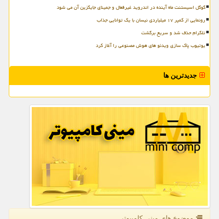
گوگل اسیستنت ماه آینده در اندروید غیرفعال و جمینای جایگزین آن می شود
رونمایی از کمپر ۱۷ میلیاردی نیسان با یک توانایی جذاب
تلگرام حذف شد و سریع برگشت
یوتیوب پاک سازی ویدئو های هوش مصنوعی را آغاز کرد
جدیدترین ها
موضوع های مینی كامپیوتر