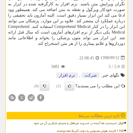
نگران ویرایش متن باشند. نرم افزار به كارگرفته شده در ابزار به
صورت خودكار ویرگول و نقطه به متن اضافه می كند. همینطور وود
ادعا می كند این ابزار بسیار دقیق است. البته آمازون باید تحقیقی را
درباره عملكرد آن منتشر كند. علاوه بر این موارد، پزشكان می توانند
این ابزار را در كنار Comprehend Medical استفاده كنند. Comprehend
Medical یكی دیگر از نرم افزارهای آمازون است كه سال قبل ارائه
شد. این ابزار می تواند متون پزشكی را بخواند و اطلاعاتی مانند
دوزداروها و علایم بیماری را از هر متن استخراج كند.
1398/09/12
22:08:45
5081
5
/
5.0
تگهای خبر:
شركت
,
نرم افزار
این مطلب را می پسندید؟
(0)
(1)
X
تازه ترین مطالب مرتبط
گوگل اسیستنت ماه آینده در اندروید غیرفعال و جمینای جایگزین آن می شود
1100 کارمند هوش مصنوعی به دولت آمریکا نامه نوشتند