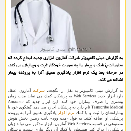
به گزارش مینی كامپیوتر شركت آمازون ابزاری جدید ابداع كرده كه
محاورات پزشك و بیمار را به صورت خودكار ثبت و ویرایش می كند.
در مرحله بعد یك نرم افزار یادگیری عمیق آنرا به پرونده بیمار
اضافه می كند.
به گزارش مینی كامپیوتر به نقل از انگجت،
شركت
آمازون اعتقاد
دارد ابزار جدید Web Services به پزشكان كمك می نماید مدت زمان
بیشتری را صرف بیماران خود كنند. این ابزار جدید كه Amazone
Transcribe Medical نام دارد به پزشكان اجازه می دهد گفتگوی خود با
بیمارانشان را ثبت و با كمك
نرم افزار
یادگیری عمیق آنرا به پرونده
پزشكی او اضافه كنند. به قول «مت وود» نایب رییس بخش هوش
مصنوعی در قسمتWeb Services آمازون، ابزار مذكور می تواند زبان
پزشكی را درك كند. همینطور با كمك آن دیگر نیازی نیست پزشكان