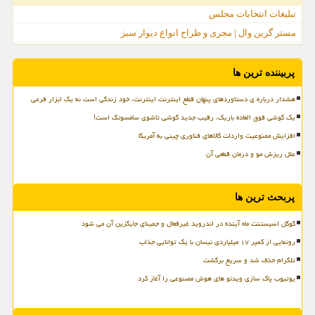
تبلیغات انتخابات مجلس
مستر گرین وال | مجری و طراح انواع دیوار سبز
پربیننده ترین ها
هشدار درباره ی دستاوردهای پنهان قطع اینترنت اینترنت، خود زندگی است نه یک ابزار فرعی
یک گوشی فوق العاده باریک، رقیب جدید گوشی تاشوی سامسونگ است!
افزایش ممنوعیت واردات کالاهای فناوری چینی به آمریکا
علل ریزش مو و درمان قطعی آن
پربحث ترین ها
گوگل اسیستنت ماه آینده در اندروید غیرفعال و جمینای جایگزین آن می شود
رونمایی از کمپر ۱۷ میلیاردی نیسان با یک توانایی جذاب
تلگرام حذف شد و سریع برگشت
یوتیوب پاک سازی ویدئو های هوش مصنوعی را آغاز کرد