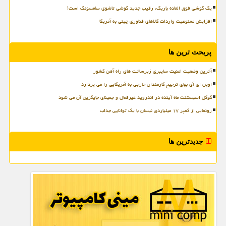
یک گوشی فوق العاده باریک، رقیب جدید گوشی تاشوی سامسونگ است!
افزایش ممنوعیت واردات کالاهای فناوری چینی به آمریکا
پربحث ترین ها
آخرین وضعیت امنیت سایبری زیرساخت های راه آهن کشور
اوپن ای آی بهای ترجیح کارمندان خارجی به آمریکایی را می پردازد
گوگل اسیستنت ماه آینده در اندروید غیرفعال و جمینای جایگزین آن می شود
رونمایی از کمپر ۱۷ میلیاردی نیسان با یک توانایی جذاب
جدیدترین ها