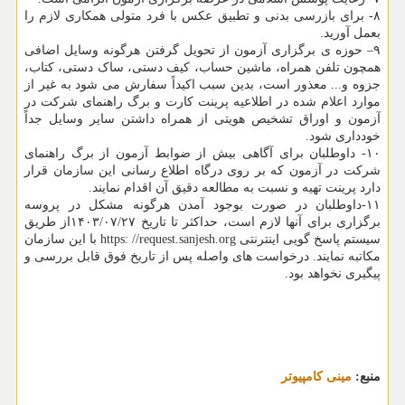
۸- برای بازرسی بدنی و تطبیق عکس با فرد متولی همکاری لازم را
بعمل آورید.
۹– حوزه ی برگزاری آزمون از تحویل گرفتن هرگونه وسایل اضافی
همچون تلفن همراه، ماشین حساب، کیف دستی، ساک دستی، کتاب،
جزوه و... معذور است، بدین سبب اکیداً سفارش می شود به غیر از
موارد اعلام شده در اطلاعیه پرینت کارت و برگ راهنمای شرکت در
آزمون و اوراق تشخیص هویتی از همراه داشتن سایر وسایل جداً
خودداری شود.
۱۰- داوطلبان برای آگاهی بیش از ضوابط آزمون از برگ راهنمای
شرکت در آزمون که بر روی درگاه اطلاع رسانی این سازمان قرار
دارد پرینت تهیه و نسبت به مطالعه دقیق آن اقدام نمایند.
۱۱-داوطلبان در صورت بوجود آمدن هرگونه مشکل در پروسه
برگزاری برای آنها لازم است، حداکثر تا تاریخ ۱۴۰۳/۰۷/۲۷از طریق
سیستم پاسخ گویی اینترنتی https: //request.sanjesh.org با این سازمان
مکاتبه نمایند. درخواست های واصله پس از تاریخ فوق قابل بررسی و
پیگیری نخواهد بود.
منبع:
مینی كامپیوتر