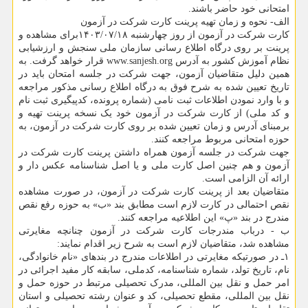
امتحانی خود حاضر باشند.
الف- نحوه و زمان تهیه پرینت کارت شرکت در آزمون
کارت شرکت در آزمون از روز چهارشنبه ۱۴۰۳/۰۷/۱۸برای مشاهده و
پرینت بر روی درگاه اطلاع رسانی سازمان ملی سنجش و ارزشیابی
نظام آموزش کشور به آدرس www.sanjesh.org قرار خواهد گرفت. به
همین دلیل متقاضیان آزمون، جهت شرکت در جلسه امتحان باید در
تاریخ تعیین شده به شرح فوق به درگاه اطلاع رسانی مذکور مراجعه
و با وارد نمودن اطلاعات ثبت نامی (شماره پرونده، کدپیگیری ثبت نام
و کد ملی) از کارت شرکت در آزمون خود یک نسخه پرینت تهیه و
برمبنای آدرس و زمان تعیین شده بر روی کارت شرکت در آزمون، به
حوزه امتحانی مربوط مراجعه کنند.
جهت شرکت در جلسه آزمون همراه داشتن پرینت کارت شرکت در
آزمون و هم چنین اصل کارت ملی و یا اصل شناسنامه عکس دار و
ارائه آن الزامی است.
متقاضیان بعد از پرینت کارت شرکت در آزمون، در صورت مشاهده
نقص احتمالی در کارت لازم است مطابق بند «ب» به حوزه رفع نقص
مندرج در بند «پ» این اطلاعیه مراجعه کنند.
ب - درباب مندرجات کارت شرکت در آزمون چنانچه مغایرتی
مشاهده شد، متقاضیان لازم است به شرح زیر اقدام نمایند:
۱ـ در صورتیکه مغایرتی در اطلاعات مندرج در بندهای «نام خانوادگی،
نام، تاریخ تولد، شماره شناسنامه، کدملی، سابقه کار مفید اجرائی در
امر حمل و نقل بین المللی، مدرک تحصیلی مرتبط در حوزه حمل و
نقل بین المللی، مقطع تحصیلی، کد و عنوان رشته تحصیلی و استان