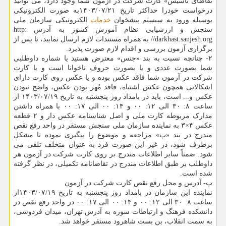
تقاضای تاسیس» کارت شرکت در آزمون شما وجود دارد، می توانید
درخواست خودرا حداکثر تاریخ ۱۴۰۳/۰۷/۲۱به صورت الکترونیکی
بوسیله ورود به سیستم پیشخوان
خدمات
الکترونیکی سازمان ملی
سنجش و ارزشیابی نظام آموزش کشور به آدرس http:
//darkhast.sanjesh.org به همراه مستندات لازم ارسال نمایید، تا پس از
برگزاری آزمون بررسی و اقدام لازم صورت پذیرد.
۲- چنانچه نسبت به بند «جنس» معترض هستید یا شماره داوطلبی
شما بصورت عددی و یا بصورت حروف ناخوانا است و یا کارت
شرکت در آزمون شما فاقد عکس بوده و یا عکس روی کارت دارای
اشکالاتی همچون عکس اشتباه، فاقد مُهر بودن عکس، واضح نبودن
عکس و... است، باید در بامداد روز پنجشنبه به تاریخ ۱۴۰۳/۰۷/۱۹ از
ساعت ۸: ۳۰ الی ۱۲: ۰۰ و ۱۴: ۰۰ الی ۱۷: ۰۰ با همراه داشتن
مدارک مربوطه کارت ملی و اصل شناسنامه عکس دار و ۲ قطعه
عکس ۴×۳ به نماینده سازمان ملی سنجش مستقر در واحد رفع نقص
مندرج در بند «پ» مراجعه و موضوع را پیگیری نموده تا مشکل
برطرف شود، در غیر این صورت فرد به عنوان متخلف تلقی می
شود. ضمناً سایر اطلاعات مندرج بر روی کارت شرکت در آزمون هر
داوطلب بر طبق اطلاعات مندرج در تقاضانامه تکمیلی، در نظر گرفته
شده است.
پ- آدرس و محل رفع نقص کارت شرکت در آزمون
نماینده این سازمان در بامداد روز پنجشنبه به تاریخ ۱۴۰۳/۰۷/۱۹از
ساعت ۸: ۳۰ الی ۱۲: ۰۰ و ۱۴: ۰۰ الی ۱۷: ۰۰ در واحد رفع نقص در
دانشکده فرهنگ و ارتباطات سوره به آدرس تهران، میدان فردوسی،
به سمت انقلاب، بن بست شاهرود مستقر خواهد شد.