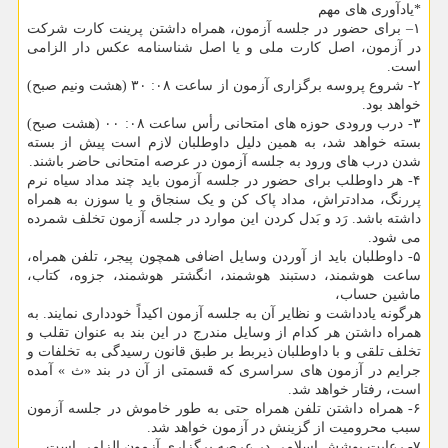
*یادآوری های مهم
۱– برای حضور در جلسه آزمون، همراه داشتن پرینت کارت شرکت
در آزمون، اصل کارت ملی و یا اصل شناسنامه عکس دار الزامی
است.
۲- شروع پروسه برگزاری آزمون از ساعت ۰۸: ۳۰ (هشت ونیم صبح)
خواهد بود.
۳- درب ورودی حوزه های امتحانی رأس ساعت ۰۸: ۰۰ (هشت صبح)
بسته خواهد شد، به همین دلیل داوطلبان لازم است پیش از بسته
شدن درب های ورود به جلسه آزمون در عرصه امتحانی حاضر باشند.
۴- هر داوطلب برای حضور در جلسه آزمون باید چند مداد سیاه نرم
پررنگ، مدادتراش، مداد پاک کن و یک سنجاق و یا سوزن به همراه
داشته باشد. رَد و بَدل کردن این موارد در جلسه آزمون تخلف شمرده
می شود.
۵- داوطلبان باید از آوردن وسایل اضافی همچون پیجر، تلفن همراه،
ساعت هوشمند، دستبند هوشمند، انگشتر هوشمند، جزوه، کتاب،
ماشین حساب،
هرگونه یادداشت و نظایر آن به جلسه آزمون اکیداً خودداری نمایند. به
همراه داشتن هر کدام از وسایل مندرج در این بند به عنوان تقلب و
تخلف تلقی و با داوطلبان ذیربط بر طبق قانون رسیدگی به تخلفات و
جرایم در آزمون های سراسری که قسمتی از آن در بند «ث ‍» آمده
است، رفتار خواهد شد.
۶- همراه داشتن تلفن همراه حتی به طور خاموش در جلسه آزمون
سبب محرومیت از گزینش در آزمون خواهد شد.
۷- رعایت پوشش اسلامی در عرصه برگزاری آزمون الزامی است.