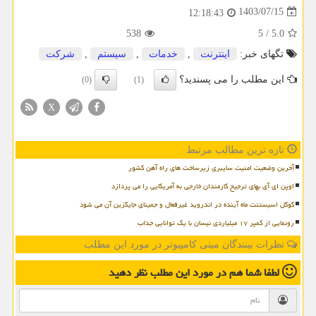
1403/07/15
12:18:43
538
5
/
5.0
تگهای خبر:
اینترنت
,
خدمات
,
سیستم
,
شركت
این مطلب را می پسندید؟
(0)
(1)
X
تازه ترین مطالب مرتبط
آخرین وضعیت امنیت سایبری زیرساخت های راه آهن کشور
اوپن ای آی بهای ترجیح کارمندان خارجی به آمریکایی را می پردازد
گوگل اسیستنت ماه آینده در اندروید غیرفعال و جمینای جایگزین آن می شود
رونمایی از کمپر ۱۷ میلیاردی نیسان با یک توانایی جذاب
نظرات بینندگان مینی کامپیوتر در مورد این مطلب
لطفا شما هم
در مورد این مطلب
نظر دهید