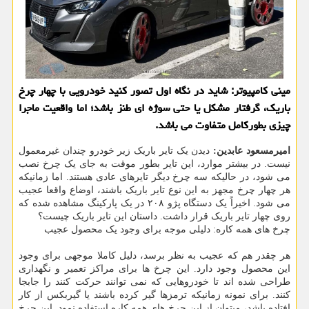
مینی کامپیوتر: شاید در نگاه اول تصور کنید خودرویی با چهار چرخ
باریک، گرفتار مشکل یا حتی سوژه ای طنز باشد؛ اما واقعیت ماجرا
چیزی بطورکامل متفاوت می باشد.
امیرمسعود عابدین:
دیدن یک تایر باریک زیر خودرو چندان غیرمعمول
نیست. در بیشتر موارد، این تایر بطور موقت به جای یک چرخ نصب
می شود، در حالیکه سه چرخ دیگر تایرهای عادی هستند. اما زمانیکه
هر چهار چرخ مجهز به این نوع تایر باریک باشند، اوضاع واقعا عجیب
می شود. اخیراً یک دستگاه پژو ۲۰۸ در یک پارکینگ مشاهده شده که
روی چهار تایر باریک قرار داشت. داستان این تایر باریک چیست؟
چرخ های همه کاره: دلیلی موجه برای وجود یک محصول عجیب
هر چقدر هم که عجیب به نظر برسد، دلیل کاملا موجهی برای وجود
این محصول وجود دارد. این چرخ ها برای مراکز تعمیر و نگهداری
طراحی شده اند تا خودروهایی که نمی توانند حرکت کنند را جابجا
کنند. برای نمونه زمانیکه ترمزها گیر کرده باشند یا گیربکس از کار
افتاده باشد، میتوان از این چرخ های همه کاره استفاده نمود. این چرخ