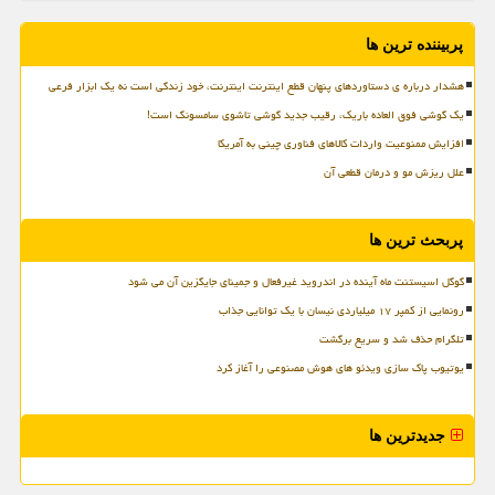
پربیننده ترین ها
هشدار درباره ی دستاوردهای پنهان قطع اینترنت اینترنت، خود زندگی است نه یک ابزار فرعی
یک گوشی فوق العاده باریک، رقیب جدید گوشی تاشوی سامسونگ است!
افزایش ممنوعیت واردات کالاهای فناوری چینی به آمریکا
علل ریزش مو و درمان قطعی آن
پربحث ترین ها
گوگل اسیستنت ماه آینده در اندروید غیرفعال و جمینای جایگزین آن می شود
رونمایی از کمپر ۱۷ میلیاردی نیسان با یک توانایی جذاب
تلگرام حذف شد و سریع برگشت
یوتیوب پاک سازی ویدئو های هوش مصنوعی را آغاز کرد
جدیدترین ها