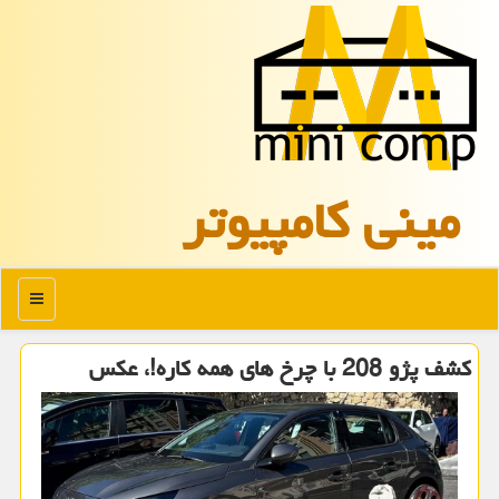
مینی كامپیوتر
منو
کشف پژو 208 با چرخ های همه کاره!، عکس