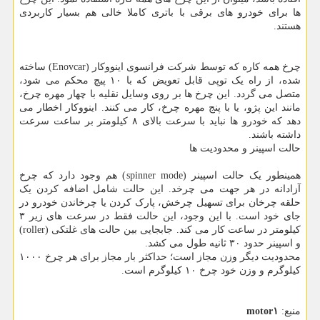
ها برای خودرو های برقی با باتری کاملا خالی هم بسیار کاربردی
هستند.
چرخ همه کاره که توسط شرکت فرانسوی اینووکار (Enovcar) ساخته
شده، از راه یک توپی قابل تعویض که با ۱۰ پیچ محکم می شود،
متصل می گردد. این چرخ ها بر روی وسایل نقلیه با چهار مهره چرخ،
مانند این پژو، یا با پنج مهره چرخ، کار می کنند. اینووکار اخطار می
دهد که خودرو ها نباید با سرعت بالای ۸ کیلومتر بر ساعت سرعت
داشته باشند.
حالت اسپینر و محدودیت ها
همینطور یک حالت اسپینر (spinner mode) هم وجود دارد که چرخ
آزادانه در هر جهت می چرخد. این حالت شامل اضافه کردن یک
حلقه چرخان برای تسهیل چرخش، پارک کردن یا چرخاندن خودرو در
جای خود است. با این وجود، این حالت فقط در سرعت های زیر ۳
کیلومتر در ساعت کار می کند. جابجایی بین حالت های غلتکی (roller)
و اسپینر حدود ۳۰ ثانیه طول می کشد.
محدودیت دیگر وزن مجاز است؛ حداکثر بار مجاز برای هر چرخ ۱۰۰۰
کیلوگرم و وزن خود چرخ ۱۰ کیلوگرم است.
منبع:
motor۱