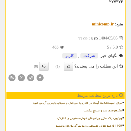
۲۲۷۳۲۲
منبع:
minicomp.ir
1404/05/05
11:09:26
483
5
/
5.0
تگهای خبر:
شركت
,
كاربر
این مطلب را می پسندید؟
(0)
(1)
X
تازه ترین مطالب مرتبط
گوگل اسیستنت ماه آینده در اندروید غیرفعال و جمینای جایگزین آن می شود
تلگرام حذف شد و سریع برگشت
یوتیوب پاک سازی ویدئو های هوش مصنوعی را آغاز کرد
1100 کارمند هوش مصنوعی به دولت آمریکا نامه نوشتند