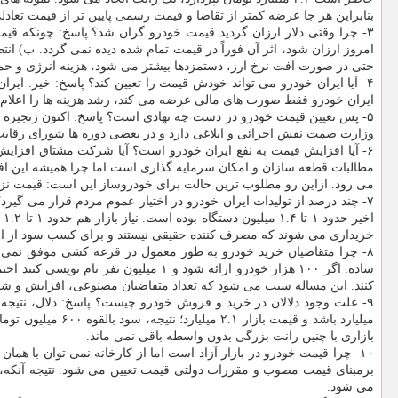
بنابراین هر جا عرضه کمتر از تقاضا و قیمت رسمی پایین تر از قیمت تعاد
۳- چرا وقتی دلار ارزان گردید قیمت خودرو گران شد؟ پاسخ: چونکه قیمت 
امروز ارزان شود، اثر آن فوراً در قیمت تمام شده دیده نمی گردد. ب) ا
حتی در صورت افت نرخ ارز، دستمزدها بیشتر می شود، هزینه انرژی و حمل 
۴- آیا ایران خودرو می تواند خودش قیمت را تعیین کند؟ پاسخ: خیر. ایر
ایران خودرو فقط صورت های مالی عرضه می کند، رشد هزینه ها را اعلام
۵- پس تعیین قیمت خودرو در دست چه نهادی است؟ پاسخ: اکنون زنجیره ت
وزارت صمت نقش اجرائی و ابلاغی دارد و در بعضی دوره ها شورای رقابت 
۶- آیا افزایش قیمت به نفع ایران خودرو است؟ آیا شرکت مشتاق افزای
مطالبات قطعه سازان و امکان سرمایه گذاری است اما چرا همیشه این اف
می رود. ازاین رو مطلوب ترین حالت برای خودروساز این است: قیمت نزدی
۷- چند درصد از تولیدات ایران خودرو در اختیار عموم مردم قرار می گیرد
اخ
خریداری می شوند که مصرف کننده حقیقی نیستند و برای کسب سود از اختل
۸- چرا متقاضیان خرید خودرو به طور معمول در قرعه کشی موفق نمی ش
کنند. این مساله سبب می شود که تعداد متقاضیان مصنوعی، افزایش و 
میلیارد باشد و 
بازاری با چنین رانت بزرگی بدون واسطه باقی نمی ماند.
۱۰- چرا قیمت خودرو در بازار آزاد است اما از کارخانه نمی توان با ه
برمبنای قیمت مصوب و مقررات دولتی قیمت تعیین می شود. نتیجه آنکه، 
می شود.