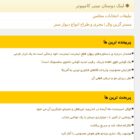
لینک دوستان مینی كامپیوتر
تبلیغات انتخابات مجلس
مستر گرین وال | مجری و طراح انواع دیوار سبز
پربیننده ترین ها
هشدار درباره ی دستاوردهای پنهان قطع اینترنت اینترنت، خود زندگی است نه یک ابزار فرعی
یک گوشی فوق العاده باریک، رقیب جدید گوشی تاشوی سامسونگ است!
افزایش ممنوعیت واردات کالاهای فناوری چینی به آمریکا
علل ریزش مو و درمان قطعی آن
پربحث ترین ها
گوگل اسیستنت ماه آینده در اندروید غیرفعال و جمینای جایگزین آن می شود
رونمایی از کمپر ۱۷ میلیاردی نیسان با یک توانایی جذاب
تلگرام حذف شد و سریع برگشت
یوتیوب پاک سازی ویدئو های هوش مصنوعی را آغاز کرد