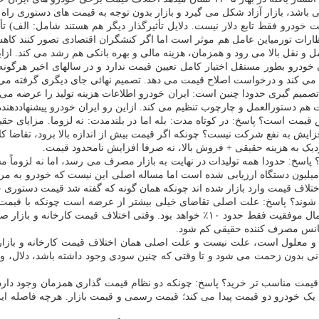
لی باشد، بازار آزاد شکل می گیرد و بازار بدون توجه به قیمت های دستوری را
خودرو فقط تابع دلار نیست. دلایل تأثیرگذار دیگر هم هستند شامل: الف) تأخ
نتظارات تورمیاین عامل هم موثر است اما اگر کنشگران اقتصادی تصور کنند کا
و نقل بالا می رود و همزمان، هزینه مالی و بهره بانکی هم رشد می کند. ازا
ان خودرو بطور مستقل اختیار کامل تعیین قیمت ندارد و در سالهای اخیر هرگو
 می کند و درخواست اصلاح قیمت می دهد. تصمیم نهائی جای دیگری گرفته می
صمیم گیری حدودا چنین است: ایران خودرو اطلاعات هزینه تولید را عرضه می 
هم دستورالعمل و چارچوب تنظیم می کند. ازاین رو ایران خودرو پیشنهاددهند
ش قیمت است؟ پاسخ: در کوتاه مدت: بله اما در بلندمدت: نه لزوما. مزایای
زایش به نفع شرکت نیست؟ چونکه اگر قیمت بیش از اندازه بالا برود، تقاضا
ک به هزینه حقیقی + فروش بالا، نه صرفا افزایش نامحدود قیمت.
؟ پاسخ: حدودا همه تولیدات در نهایت به بازار مصرف می رسد، اما نه لزوماً مس
یر حدود ۱ تا ۱.۴ میلیون دستگاه بوده است. نیاز بازار هم حدود ۱ تا ۱.۲ میلیون دستگاه ارزیابی شده است اما 
اف قیمت وارد بازار شده اند چونکه همان گونه که گفته شد قیمت دستوری خود
وند؟ پاسخ: علت اصلی تقاضای خیلی بیشتر از عرضه است چونکه با قیمت دس
ساده: اگر ۱۰۰ هزار خودرو ارائه شود و ۱ میلیون نفر نام نویسی کنند احتمال موفقیت فقط ح
شانس مصرف کننده حقیقی کم شود.
قیمت بازار ۲.۱ میلیارد؛ نتیجه، سود بالقوه ۶۰۰ میلیون تومانی بدون زحمت می شود و تا وقتی که چنین س
مان قیمت مناسب تر خرید؟ پاسخ: چونکه دو نظام قیمت گذاری همزمان وجود دارد
یک خودرو دو قیمت پیدا می کند؛ قیمت رسمی و قیمت بازار. هرچه فاصله این