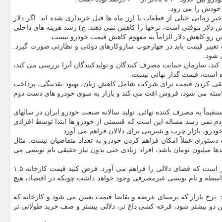
ه خودش را می رود.
یر زمانی خیلی از قطعات با ارز ماه ها قبل خریداری شده اند. اگر دلار
هش دلار موقتی است، نرخها را کاهش نمی دهند. ج) رشد هزینه های داخلی
ین رو کاهش دلار الزاماً به مفهوم کاهش قیمت خودرو نیست.
نه تغییر قیمت باید در چهارچوب سازوکارهای دولتی و نظارتی صورت گیرد.
 شود.
کند، سازمان حمایت مصرف کنندگان و تولیدکنندگان آنرا بررسی می کند،
ه است، قیمت گذار نهائی نیست.
 حقیقی کردن قیمت برای شرکت شامل کاهش زیان، بهبود نقدینگی، پرداخت
 کاسته می شود، فروش افت می کند و بازار به سوی خودرو های دست دوم
تقیماً به مصرف کننده نهائی. تولید سالانه صنعت خودرو ایران در سالهای
مساله اصلی این نیست که خودرو به مردم نمی رسد مساله این است که قسمتی از خودرو ها ابتدا توسط افرادی
رو، بازار چرب و شیرینی برای دلالان فراهم می آورد.
توری عملاً امکان فراهم کردن خودرو به تعداد متقاضیان نیست. مثال
دود ۱۰٪ خواهد بود. وقتی اختلاف قیمت کارخانه و بازار صدها میلیون تومان باشد، افراد زیادی حتی بدون نیاز حقیقی نام نویسی می
۹- علت وجود دلالان در خرید و فروش خودرو چیست؟ پاسخ: دلال، نتیجه و معلول است، علت نیست و علت اصلی همان اختلاف قیمت کارخانه و بازار است که فضای دلالی را فراهم می آورد. فرض کنید قیمت کارخانه ۱.۵
ودی وجود داشته باشد، دلال، واسطه و نام نویسی غیرمصرفی وجود خواهد داشت چونکه در اقتصاد، هیچ
: نرخ بازار که برمبنای عرضه و تقاضا قیمت تعیین می شود و کارخانه که
 دو بیشتر شود، قرعه کشی داغ تر، دلالی بیشتر و صف خرید طولانی تر