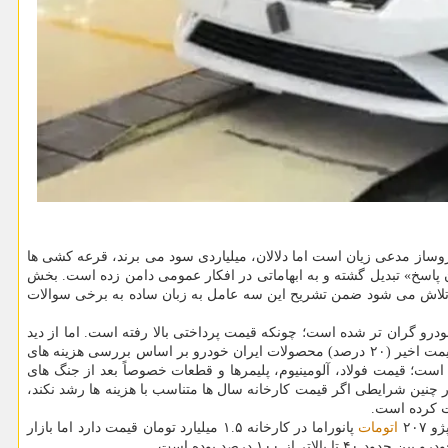
وساز مدعی زیان است اما دلالان، میلیاردی سود می برند، قرعه کشی ها
پاسخ» تبدیل گشته و به ابهاماتی در افکار عمومی دامن زده است. بخش
است: ۱-قیمت کارخانه (مصوب) ۲-قیمت تمام شده تولید خودرو ۳-قیمت بازار آزاد در ادامه تلاش می شود ضمن تشریح این سه عامل به زبان ساده به برخی سوالات
درو گران تر شده است؛ چونکه قیمت پرداختی بالا رفته است. اما از دید
اقتصاد صنعتی، قسمتی از افزایش اخیر در واقع نزدیک شدن قیمت کارخانه به هزینه های حقیقی تولید بوده است. طبق اعلام نهادهای مسئول، افزایش قیمت اخیر (۲۰ درصد) محصولات ایران خودرو بر اساس بررسی هزینه های
ت؛ قیمت فولاد، آلومینیوم، پلیمرها و قطعات خصوصاً بعد از جنگ های
ر چنین شرایطی اگر قیمت کارخانه سال ها متناسب با هزینه ها رشد نکند،
ت کرده است.
اتومات
پانوراما در کارخانه ۱.۵ میلیارد تومان قیمت دارد اما بازار