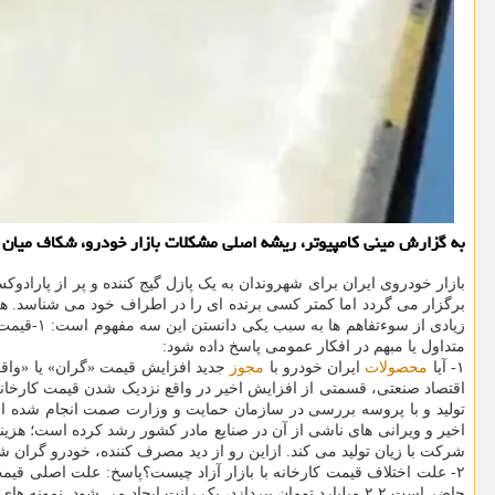
به گزارش مینی کامپیوتر، ریشه اصلی مشکلات بازار خودرو، شکاف میان 
بازار خودروی ایران برای شهروندان به یک پازل گیج کننده و پر از پار
برگزار می گردد اما کمتر کسی برنده ای را در اطراف خود می شناسد. ه
متداول یا مبهم در افکار عمومی پاسخ داده شود:
۱- آیا
محصولات
ایران خودرو با
مجوز
جدید افزایش قیمت «گران» یا «واقعی
تولید و با پروسه بررسی در سازمان حمایت و وزارت صمت انجام شده است
اخیر و ویرانی های ناشی از آن در صنایع مادر کشور رشد کرده است؛ هزینه
شرکت با زیان تولید می کند. ازاین رو از دید مصرف کننده، خودرو گران 
۲- علت اختلاف قیمت کارخانه با بازار آزاد چیست؟پاسخ: علت اصلی قیمت گذاری دستوری + کمبود عرضه نسبت به تقاضا است. وقتی یک خودرو مثلاً پژو ۲۰۷
حاضر است ۲.۲ میلیارد تومان بپردازد، یک رانت ایجاد می شود. نمونه های انتشار یافته در بهار ۱۴۰۵ نشان میدهد اختلاف قیمت برخی خودرو های ایران خودرو بین حدود ۴۰ تا بالاتر از ۱۰۰ درصد بوده است.