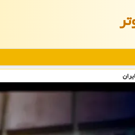
تر
یران