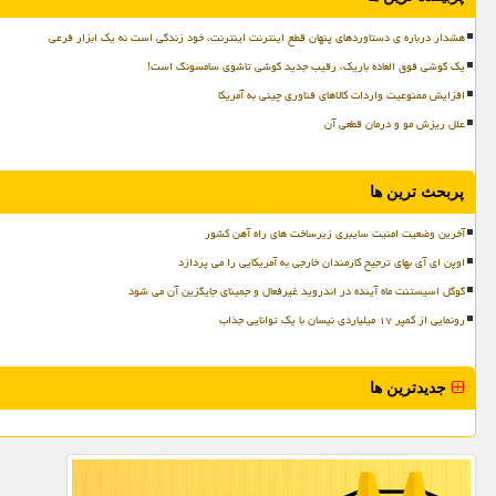
هشدار درباره ی دستاوردهای پنهان قطع اینترنت اینترنت، خود زندگی است نه یک ابزار فرعی
یک گوشی فوق العاده باریک، رقیب جدید گوشی تاشوی سامسونگ است!
افزایش ممنوعیت واردات کالاهای فناوری چینی به آمریکا
علل ریزش مو و درمان قطعی آن
پربحث ترین ها
آخرین وضعیت امنیت سایبری زیرساخت های راه آهن کشور
اوپن ای آی بهای ترجیح کارمندان خارجی به آمریکایی را می پردازد
گوگل اسیستنت ماه آینده در اندروید غیرفعال و جمینای جایگزین آن می شود
رونمایی از کمپر ۱۷ میلیاردی نیسان با یک توانایی جذاب
جدیدترین ها