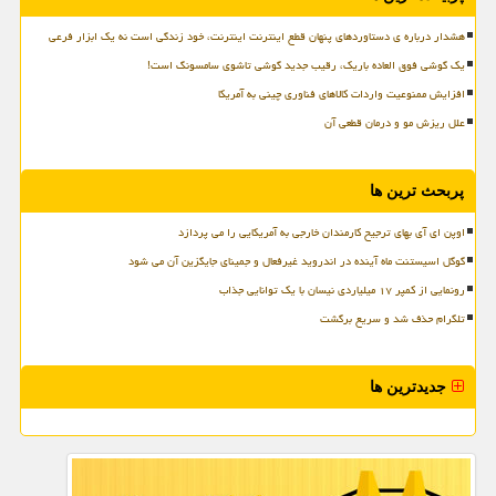
هشدار درباره ی دستاوردهای پنهان قطع اینترنت اینترنت، خود زندگی است نه یک ابزار فرعی
یک گوشی فوق العاده باریک، رقیب جدید گوشی تاشوی سامسونگ است!
افزایش ممنوعیت واردات کالاهای فناوری چینی به آمریکا
علل ریزش مو و درمان قطعی آن
پربحث ترین ها
اوپن ای آی بهای ترجیح کارمندان خارجی به آمریکایی را می پردازد
گوگل اسیستنت ماه آینده در اندروید غیرفعال و جمینای جایگزین آن می شود
رونمایی از کمپر ۱۷ میلیاردی نیسان با یک توانایی جذاب
تلگرام حذف شد و سریع برگشت
جدیدترین ها