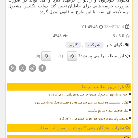
محتوای تلویزیون و رادیو را برعهده دارد و می تواند در صورت
ضرورت جریمه هایی برای خاطیان تعیین كند. دولت انگلیس مشغول
تهیه لایحه ای است تا این طرح به قانون تبدیل گردد.
1398/11/24
01:49:45
4545
5
/
5.0
تگهای خبر:
شركت
,
كاربر
این مطلب را می پسندید؟
(0)
(1)
X
تازه ترین مطالب مرتبط
اوپن ای آی بهای ترجیح کارمندان خارجی به آمریکایی را می پردازد
گوگل اسیستنت ماه آینده در اندروید غیرفعال و جمینای جایگزین آن می شود
تلگرام حذف شد و سریع برگشت
یوتیوب پاک سازی ویدئو های هوش مصنوعی را آغاز کرد
نظرات بینندگان مینی کامپیوتر در مورد این مطلب