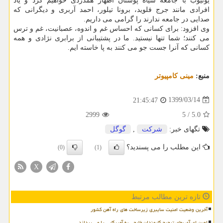
یوتیوب با جامعه سیاه پوستان اظهار همدردی خواهیم کرد و یاد
افرادی مانند جرج فلوید، برونا تیلور، احمد آربری و دیگرانی که
صدایی در جامعه ندارند را گرامی می داریم.
وی افزود: برای کسانی که احساس غم و اندوه، عصبانیت، غم و ترس
می کنند؛ شما تنها نیستید. ما در پشتیبانی از برابری نژادی و همه
کسانی که آنرا جست جو می کنند به پا خاسته ایم.
منبع:
مینی كامپیوتر
1399/03/14
21:45:47
2999
5
/
5.0
تگهای خبر:
شركت
,
گوگل
این مطلب را می پسندید؟
(0)
(1)
X
تازه ترین مطالب مرتبط
آخرین وضعیت امنیت سایبری زیرساخت های راه آهن کشور
اوپن ای آی بهای ترجیح کارمندان خارجی به آمریکایی را می پردازد