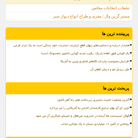
تبلیغات انتخابات مجلس
مستر گرین وال | مجری و طراح انواع دیوار سبز
پربیننده ترین ها
هشدار درباره ی دستاوردهای پنهان قطع اینترنت اینترنت، خود زندگی است نه یک ابزار فرعی
یک گوشی فوق العاده باریک، رقیب جدید گوشی تاشوی سامسونگ است!
افزایش ممنوعیت واردات کالاهای فناوری چینی به آمریکا
علل ریزش مو و درمان قطعی آن
پربحث ترین ها
آخرین وضعیت امنیت سایبری زیرساخت های راه آهن کشور
اوپن ای آی بهای ترجیح کارمندان خارجی به آمریکایی را می پردازد
گوگل اسیستنت ماه آینده در اندروید غیرفعال و جمینای جایگزین آن می شود
رونمایی از کمپر ۱۷ میلیاردی نیسان با یک توانایی جذاب