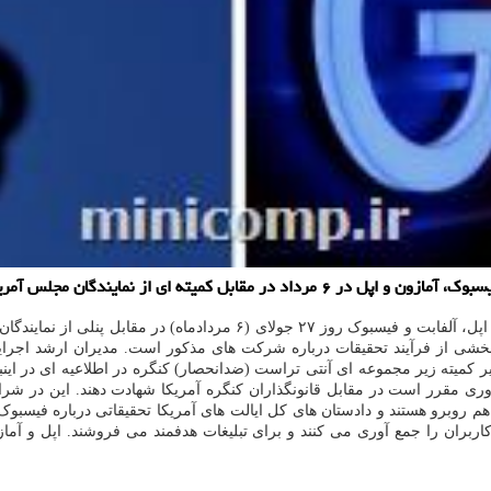
به گزارش مینی کامپیوتر به نقل از رویترز، مدیران ارشد اجرایی آمازون، اپ
 بخشی از فرآیند تحقیقات درباره شرکت های مذکور است. مدیران ارشد اج
ر کمیته زیر مجموعه ای آنتی تراست (ضدانحصار) کنگره در اطلاعیه ای در اینبا
می باشد. در اوایل ماه جاری اعلام گردید ۴ شرکت فناوری مقرر است در مقابل قانونگذاران کنگره آمر
م روبرو هستند و دادستان های کل ایالت های آمریکا تحقیقاتی درباره فیسبوک
اربران را جمع آوری می کنند و برای تبلیغات هدفمند می فروشند. اپل و آما