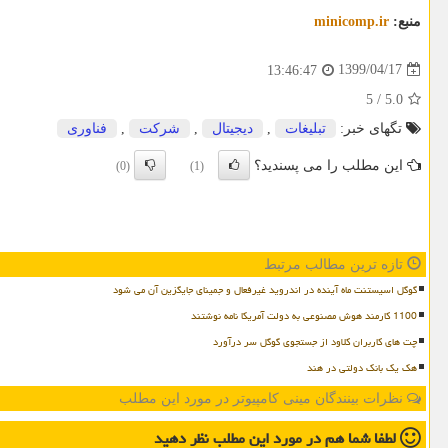
منبع:
minicomp.ir
1399/04/17
13:46:47
5
/
5.0
تگهای خبر:
تبلیغات
,
دیجیتال
,
شركت
,
فناوری
این مطلب را می پسندید؟
(0)
(1)
تازه ترین مطالب مرتبط
گوگل اسیستنت ماه آینده در اندروید غیرفعال و جمینای جایگزین آن می شود
1100 کارمند هوش مصنوعی به دولت آمریکا نامه نوشتند
چت های کاربران کلاود از جستجوی گوگل سر درآورد
هک یک بانک دولتی در هند
نظرات بینندگان مینی کامپیوتر در مورد این مطلب
لطفا شما هم
در مورد این مطلب
نظر دهید