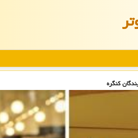
تر
ندگان كنگره