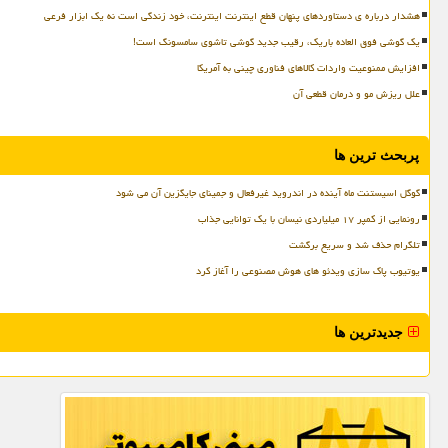
هشدار درباره ی دستاوردهای پنهان قطع اینترنت اینترنت، خود زندگی است نه یک ابزار فرعی
یک گوشی فوق العاده باریک، رقیب جدید گوشی تاشوی سامسونگ است!
افزایش ممنوعیت واردات کالاهای فناوری چینی به آمریکا
علل ریزش مو و درمان قطعی آن
پربحث ترین ها
گوگل اسیستنت ماه آینده در اندروید غیرفعال و جمینای جایگزین آن می شود
رونمایی از کمپر ۱۷ میلیاردی نیسان با یک توانایی جذاب
تلگرام حذف شد و سریع برگشت
یوتیوب پاک سازی ویدئو های هوش مصنوعی را آغاز کرد
جدیدترین ها