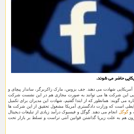
ل، آلفابت و فیسبوک روز ۲۷ جولای (۶ مردادماه) در مقابل پنلی از نمایندگان آمریکایی شهادت می دهند. جف بزوس، مارک زاکربرگر، ساندار پیچای و
رایی این شرکت ها می توانند به صورت مجازی هم در این نشست شرکت
ره می گویند: همانطور که از ابتدا گفتیم، شهادت این مدیران برای تکمیل
یکا شهادت دهند. این در شرایطی است که وزارت دادگستری آمریکا مشغول تحقیق از این شرکت ها
 و
گوگل
انجام می دهند. گوگل و فیسبوک درآمد زیادی از تبلیغات دیجیتال
زون هم به علت زیرپا گذاشتن قوانین آنتی تراست و تسلط بر بازار تحت