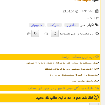
1399/05/26
23:54:54
5
/
5.0
تگهای خبر:
بدافزار
,
شركت
,
كامپیوتر
این مطلب را می پسندید؟
(0)
(1)
تازه ترین مطالب مرتبط
گوگل اسیستنت ماه آینده در اندروید غیرفعال و جمینای جایگزین آن می شود
1100 کارمند هوش مصنوعی به دولت آمریکا نامه نوشتند
چت های کاربران کلاود از جستجوی گوگل سر درآورد
هک یک بانک دولتی در هند
نظرات بینندگان مینی کامپیوتر در مورد این مطلب
لطفا شما هم
در مورد این مطلب
نظر دهید