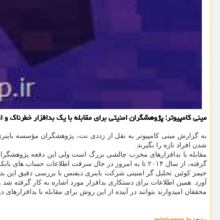
مینی كامپیوتر: پژوهشگران امنیتی برای مقابله با یك بدافزار خطرناك و 
به گزارش مینی کامپیوتر به نقل از زددی نت، پژوهشگران مؤسسه باینری
شدن افراد تازه را بگیرند.
مقابله با بدافزارهای مخرب چالشی بزرگ است ولی این دفعه پژوهشگران امن
گرفته، از سال ۲۰۱۴ تا به امروز در حال سرقت اطلاعات حساب های بانکی مردم است و پس از نفوذ به شبکه های کامپیوتری بانکی، انبوهی از اطلاعات حساس را به سرقت می برد.
جیمز کوئین تحلیل گر امنیتی شرکت باینری دیفنس با بررسی دقیق این بد
آورد. همین اطلاعات برای دستکاری بدافزار مورد اشاره به کار گرفته شد و
محققان امیدوارند بتوانند در آینده از این روش برای مقابله با بدافزارهای دی
منبع:
minicomp.ir