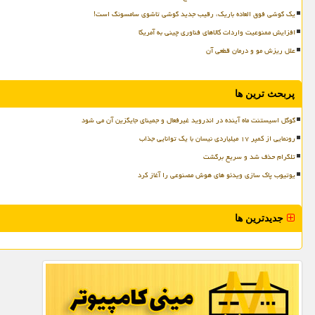
یک گوشی فوق العاده باریک، رقیب جدید گوشی تاشوی سامسونگ است!
افزایش ممنوعیت واردات کالاهای فناوری چینی به آمریکا
علل ریزش مو و درمان قطعی آن
پربحث ترین ها
گوگل اسیستنت ماه آینده در اندروید غیرفعال و جمینای جایگزین آن می شود
رونمایی از کمپر ۱۷ میلیاردی نیسان با یک توانایی جذاب
تلگرام حذف شد و سریع برگشت
یوتیوب پاک سازی ویدئو های هوش مصنوعی را آغاز کرد
جدیدترین ها