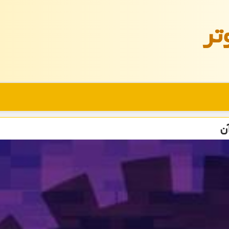
تر
آن