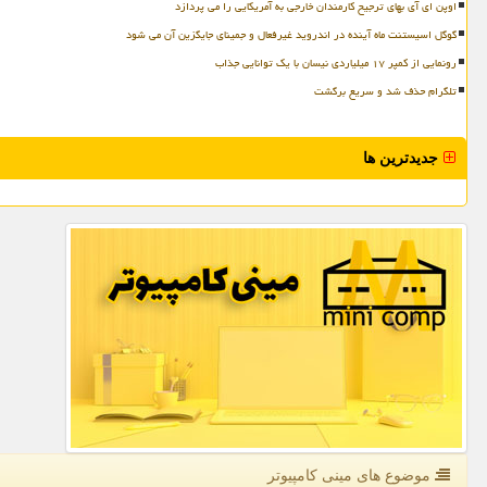
اوپن ای آی بهای ترجیح کارمندان خارجی به آمریکایی را می پردازد
گوگل اسیستنت ماه آینده در اندروید غیرفعال و جمینای جایگزین آن می شود
رونمایی از کمپر ۱۷ میلیاردی نیسان با یک توانایی جذاب
تلگرام حذف شد و سریع برگشت
جدیدترین ها
موضوع های مینی كامپیوتر