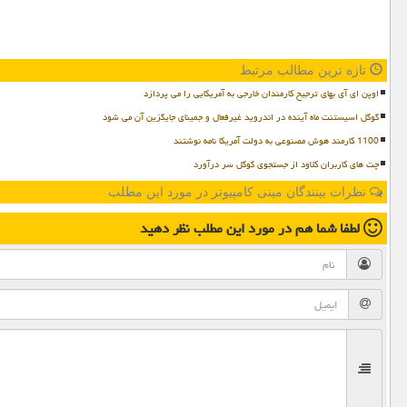
تازه ترین مطالب مرتبط
اوپن ای آی بهای ترجیح کارمندان خارجی به آمریکایی را می پردازد
گوگل اسیستنت ماه آینده در اندروید غیرفعال و جمینای جایگزین آن می شود
1100 کارمند هوش مصنوعی به دولت آمریکا نامه نوشتند
چت های کاربران کلاود از جستجوی گوگل سر درآورد
نظرات بینندگان مینی کامپیوتر در مورد این مطلب
لطفا شما هم
در مورد این مطلب
نظر دهید