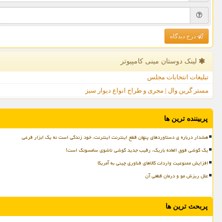
درج دیدگاه
لینک دوستان مینی كامپیوتر
تبلیغات انتخابات مجلس
مستر گرین وال | مجری و طراح انواع دیوار سبز
پربیننده ترین ها
هشدار درباره ی دستاوردهای پنهان قطع اینترنت اینترنت، خود زندگی است نه یک ابزار فرعی
یک گوشی فوق العاده باریک، رقیب جدید گوشی تاشوی سامسونگ است!
افزایش ممنوعیت واردات کالاهای فناوری چینی به آمریکا
علل ریزش مو و درمان قطعی آن
پربحث ترین ها