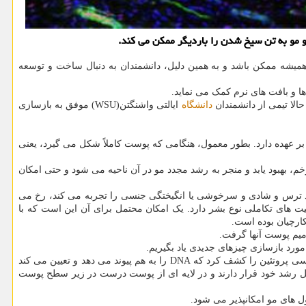
 مو به تن سیخ شدن را باردیگر ممكن می كند.
 همیشه ممکن باشد و به همین دلیل، دانشمندان به دنبال ساخت و توسعه
 و بافت های نرم کمک می نماید.
حالا تیمی از دانشمندان
دانشگاه
ایالتی واشنگتن(WSU) موفق به بازسازی
بر عهده دارد. بطور معمول، هنگامی که پوست کاملاً شکل می گیرد، یعنی
، بهبود یابد و منجر به رشد مجدد مو در آن ناحیه می شود و حتی امکان
د ترس و شادی و سرخوشی یا انگیختگی جنسی را تجربه می کند، رخ می
 های تکاملی نوع بشر دارد. یک امکان محتمل برای آن این است که با
کارچیان بوده است.
مورد بازسازی چیزهای جدیدی یاد بگیریم.
این تیم از روش توالی RNA برای مقایسه ژن ها و سلول ها در پوست نوزادان و بزرگسالان استفاده نمود. با انجام این کار، تیم تحقیقاتی یک فاکتور رونویسی پروتئین را کشف کرد که DNA را به هم پیوند می دهد و تعیین می کند
ند که هنوز در مراحل رشد خود قرار دارند و در لایه ای از پوست درست در زیر سطح پوست