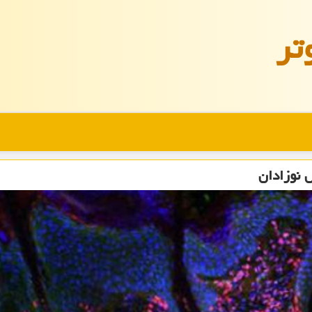
تر
 نوزادان