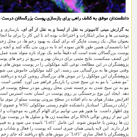
دانشمندان موفق به كشف راهی برای بازسازی پوست بزرگسالان درست مثل 
به گزارش مینی کامپیوتر به نقل از ایسنا و به نقل از آی ای،
بازسازی و 
پوشیدنی ها و سایر ابتکارات و اختراعات بوده اند تا این کار را برای ما انجام
بعنوان مثال، یک زیست چاپگر که برای کمک به بهبود زخم ها، در محل ز
اما دانشمندان همین طور تلاش نموده اند تا به درون بدن نگاه کنند و آنچه
پوست بزرگسالان شده است که دقیقاً مانند یک نوزاد تازه متولد شده عمل 
این کشف ممکنست نتایج مثبتی برای درمان بهتر و سریع تر زخم های پوست
پژوهشگران در این مطالعه، نوعی کلید مولکولی را در پوست موش های نوزا
وقتی موش ها به بزرگسالی می رسند، این کلید مولکولی خاموش می شود و
پژوهشگران این مولکول را در موش های بزرگسال روشن کرده و دریافتند که
"مو شقی" یا مو به تن سیخ شدن را باردیگر فراهم می آورد. گفتنی است ک
مو به تن سیخ شدن به برجسته شدن محل رویش مو در سطح پوست فرد اشا
دهد. ایجاد این نوع برجستگی بر روی پوست در انسان تحت استرس است ک
افزایش مقدار هوای به دام افتاده در سطح بیرونی پوست مملو از موی نیا
"رایان دریسکل" استادیار دانشکده علوم زیستی مولکولی WSU و عضوی از تیم تحقیق، این ایده را با بررسی پوست نوزادان تازه متولد شده و ظرفیت ترمیم پوست آنها گرفت.
وی اظهار داشت: ما هنوز هم می توانیم برای الهام گرفتن به موجودات و ارگ
ژن ها روشن یا خاموش شوند. این
قرار دارند. این لایه پایینی همان چیزی است که پوست را فعال و شاداب و 
پژوهشگران با فعال سازی "Lef1" در موش های بالغ دریافتند که جای زخم کاهش یافته و امکان بازسازی پوست وجود دارد و همین طور رشد مجدد فولیکول های مو امکانپذیر می شود.