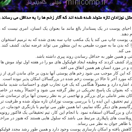
نوزادان تازه متولد شده شده اند كه آثار زخم ها را به حداقل می رساند و
احیای پوست در یک پستاندار بالغ مانند ما بعنوان یک انسان، امری نیست که
 دهند.
خم، پوست چاپ می کند یا یک مکعب چاپ سه بعدی شده که به ترمیم استخوان ها
 را که بدن ما به صورت طبیعی به این منظور می تواند عرضه نماید، کشف کنند. 
می کند.
ی و همین طور به حداقل رساندن روند پیری داشته باشد.
د کشف کردند که وظیفه ایجاد فولیکول های مو را در هفته اول تولد موش ها 
 در مورد انسان هم همین اتفاق می افتد.
 این کار موجب می شود زخم های پوستی آنها بدون بر جای ماندن اثری از زخم
ه مورد آخر تا حالا در پوست زخم شده در بزرگسالان امکان پذیر نبوده است.
ره دارد و معمولاً هنگامی که یک فرد تجارب قوی و احساسات شدید مانن
ه بعنوان یک پاسخ تحریکی در نظر گرفته می شود و احتمالاً ریشه در خاصیت
کان بشر عاملی برای بزرگتر و تهاجمی تر به نظر رسیدن آنها برای ترساندن ش
انیسم های دیگر نگاه نماییم، اما همین طور می توانیم با بازنگری خودمان، در 
 عامل "Lef1" نامیده می شود و به فیبروبلاست های پاپیلاری مرتبط می باشد که سلول هایی هست
با ظاهر جوان به نظر می رساند.