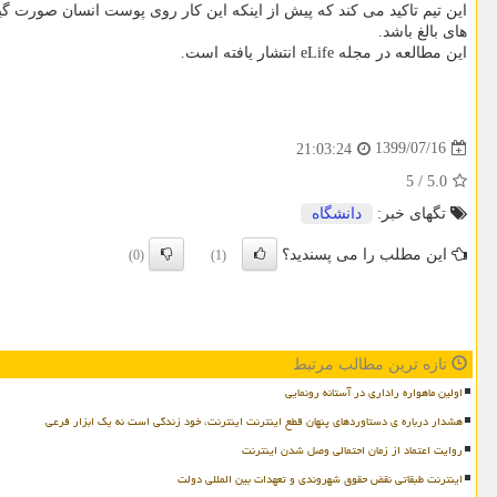
این تیم تاکید می کند که پیش از اینکه این کار روی پوست انسان صورت گ
های بالغ باشد.
این مطالعه در مجله eLife انتشار یافته است.
1399/07/16
21:03:24
5
/
5.0
تگهای خبر:
دانشگاه
این مطلب را می پسندید؟
(0)
(1)
تازه ترین مطالب مرتبط
اولین ماهواره راداری در آستانه رونمایی
هشدار درباره ی دستاوردهای پنهان قطع اینترنت اینترنت، خود زندگی است نه یک ابزار فرعی
روایت اعتماد از زمان احتمالی وصل شدن اینترنت
اینترنت طبقاتی نقض حقوق شهروندی و تعهدات بین المللی دولت