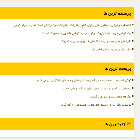
پربیننده ترین ها
هشدار درباره ی دستاوردهای پنهان قطع اینترنت اینترنت، خود زندگی است نه یک ابزار فرعی
یک گوشی فوق العاده باریک، رقیب جدید گوشی تاشوی سامسونگ است!
افزایش ممنوعیت واردات کالاهای فناوری چینی به آمریکا
علل ریزش مو و درمان قطعی آن
پربحث ترین ها
گوگل اسیستنت ماه آینده در اندروید غیرفعال و جمینای جایگزین آن می شود
رونمایی از کمپر ۱۷ میلیاردی نیسان با یک توانایی جذاب
تلگرام حذف شد و سریع برگشت
یوتیوب پاک سازی ویدئو های هوش مصنوعی را آغاز کرد
جدیدترین ها