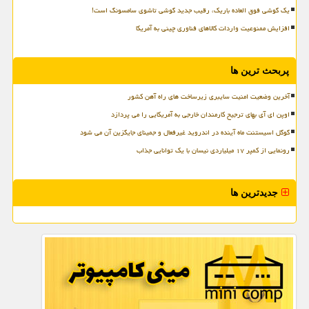
یک گوشی فوق العاده باریک، رقیب جدید گوشی تاشوی سامسونگ است!
افزایش ممنوعیت واردات کالاهای فناوری چینی به آمریکا
پربحث ترین ها
آخرین وضعیت امنیت سایبری زیرساخت های راه آهن کشور
اوپن ای آی بهای ترجیح کارمندان خارجی به آمریکایی را می پردازد
گوگل اسیستنت ماه آینده در اندروید غیرفعال و جمینای جایگزین آن می شود
رونمایی از کمپر ۱۷ میلیاردی نیسان با یک توانایی جذاب
جدیدترین ها