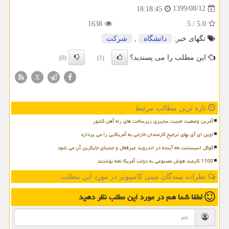
1399/08/12
18:18:45
1638
5
/
5.0
تگهای خبر:
دانشگاه
,
شركت
این مطلب را می پسندید؟
(0)
(1)
X
تازه ترین مطالب مرتبط
آخرین وضعیت امنیت سایبری زیرساخت های راه آهن کشور
اوپن ای آی بهای ترجیح کارمندان خارجی به آمریکایی را می پردازد
گوگل اسیستنت ماه آینده در اندروید غیرفعال و جمینای جایگزین آن می شود
1100 کارمند هوش مصنوعی به دولت آمریکا نامه نوشتند
نظرات بینندگان مینی کامپیوتر در مورد این مطلب
لطفا شما هم
در مورد این مطلب
نظر دهید