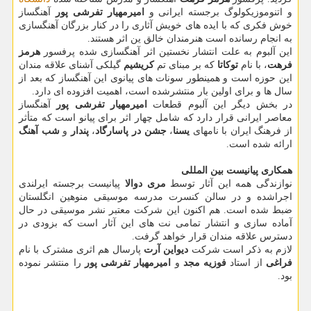
و اتنوموزیکولوگ برجسته ایرانی و
امیرمهیار تفرشی پور
آهنگساز
خوش فکری که با ایده های خویش آثاری را در کنار بزرگان آهنگسازی
به انجام رسانده است هنرمندان خالق ین اثر هستند.
این آلبوم به علت انتشار نخستین اثر آهنگسازی شده پرفسور
هرمز
فرهت
، با نام
توکاتا
که بر مبنای تم
کریشیم
گیلکی آشنای علاقه مندان
این حوزه است و همینطور سونات های پیانوی این آهنگساز که بعد از
سال ها و برای اولین بار منتشرشده است، اهمیت افزوده ای دارد.
در بخش دیگر این آلبوم قطعات
امیرمهیار تفرشی پور
آهنگساز
معاصر ایرانی قرار دارد که شامل چهار اثر برای پیانو است که متأثر
از فرهنگ ایران با نامهای
یسنا
،
جشن در پاسارگاد
،
پندار
و
شب آهنگ
ارائه شده است.
همکاری پیانیست بین المللی
نوازندگی همه این آثار توسط
مری دوالا
پیانیست برجسته ایرلندی
اجراشده و در سالن کنسرت مدرسه موسیقی منوهین انگلستان
ضبط شده است. هم اکنون این شرکت معتبر نشر موسیقی در حال
آماده سازی و انتشار تمامی نت های این آثار است که بزودی در
دسترس علاقه مندان قرار خواهد گرفت.
لازم به ذکر است شرکت
دیواین آرت
پارسال هم اثری مشترک با نام
فراغی
از استاد
فوزیه مجد
و
امیرمهیار تفرشی پور
را منتشر نموده
بود.