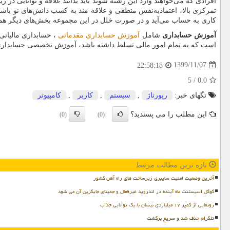
افرادی که می‌خواهند وارد این رشته شوند باید بدانند علاقه و توانایی د
تمرکزی بالا، اعتمادبه‌نفس منطقی و علاقه مند به کسب دانش‌های نو باشن
کاری به حساب می‌آید و در صورت خلل در این مجموعه بخش‌های دیگر هم
آموزش حسابداری
شامل
آموزش حسابداری مقدماتی
، حسابداری مالیاتی
است که به تمام امور مالی تسلط داشته باشد، آموزش تخصصی حسابداری ب
1399/11/07
22:58:18
5
/
0.0
تگهای خبر:
رپورتاژ
,
سیستم
,
كاربر
,
كامپیوتر
این مطلب را می پسندید؟
(0)
(0)
تازه ترین مطالب مرتبط
آخرین وضعیت امنیت سایبری زیرساخت های راه آهن کشور
گوگل اسیستنت ماه آینده در اندروید غیرفعال و جمینای جایگزین آن می شود
رونمایی از کمپر ۱۷ میلیاردی نیسان با یک توانایی جذاب
تلگرام حذف شد و سریع برگشت