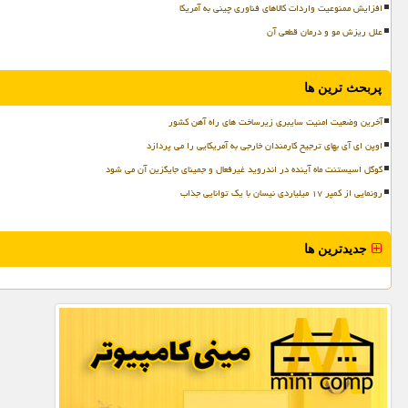
افزایش ممنوعیت واردات کالاهای فناوری چینی به آمریکا
علل ریزش مو و درمان قطعی آن
پربحث ترین ها
آخرین وضعیت امنیت سایبری زیرساخت های راه آهن کشور
اوپن ای آی بهای ترجیح کارمندان خارجی به آمریکایی را می پردازد
گوگل اسیستنت ماه آینده در اندروید غیرفعال و جمینای جایگزین آن می شود
رونمایی از کمپر ۱۷ میلیاردی نیسان با یک توانایی جذاب
جدیدترین ها