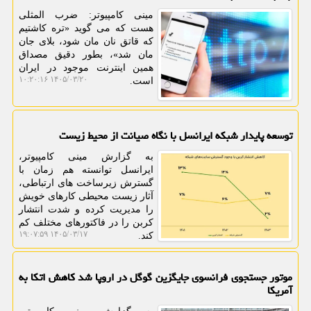
مینی کامپیوتر: ضرب المثلی
هست که می گوید «تره کاشتیم
که قاتق نان مان شود، بلای جان
مان شد»، بطور دقیق مصداق
همین اینترنت موجود در ایران
۱۴۰۵/۰۳/۲۰ ۱۰:۲۰:۱۶
است.
توسعه پایدار شبکه ایرانسل با نگاه صیانت از محیط زیست
به گزارش مینی کامپیوتر،
ایرانسل توانسته هم زمان با
گسترش زیرساخت های ارتباطی،
آثار زیست محیطی کارهای خویش
را مدیریت کرده و شدت انتشار
کربن را در فاکتورهای مختلف کم
۱۴۰۵/۰۳/۱۷ ۱۹:۰۷:۵۹
کند.
موتور جستجوی فرانسوی جایگزین گوگل در اروپا شد کاهش اتکا به
آمریکا