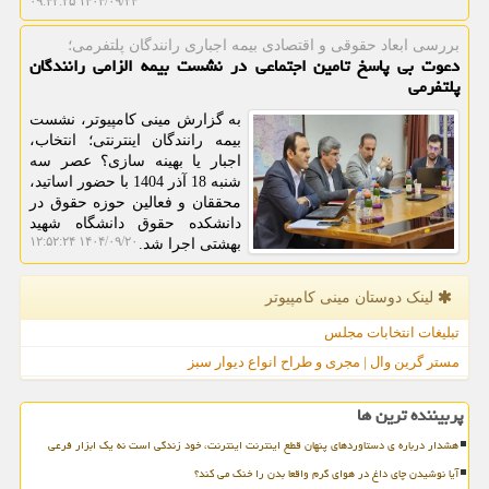
۱۴۰۴/۰۹/۲۴ ۰۹:۴۲:۲۵
بررسی ابعاد حقوقی و اقتصادی بیمه اجباری رانندگان پلتفرمی؛
دعوت بی پاسخ تامین اجتماعی در نشست بیمه الزامی رانندگان
پلتفرمی
به گزارش مینی کامپیوتر، نشست
بیمه رانندگان اینترنتی؛ انتخاب،
اجبار یا بهینه سازی؟ عصر سه
شنبه 18 آذر 1404 با حضور اساتید،
محققان و فعالین حوزه حقوق در
دانشکده حقوق دانشگاه شهید
۱۴۰۴/۰۹/۲۰ ۱۲:۵۲:۲۴
بهشتی اجرا شد.
لینک دوستان مینی كامپیوتر
تبلیغات انتخابات مجلس
مستر گرین وال | مجری و طراح انواع دیوار سبز
پربیننده ترین ها
هشدار درباره ی دستاوردهای پنهان قطع اینترنت اینترنت، خود زندگی است نه یک ابزار فرعی
آیا نوشیدن چای داغ در هوای گرم واقعا بدن را خنک می کند؟