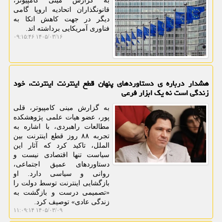
به گزارش مینی کامپیوتر،
قانونگذاران اتحادیه اروپا گامی
دیگر در جهت کاهش اتکا به
فناوری آمریکایی برداشته اند.
۱۴۰۵/۰۳/۱۶ ۰۹:۱۵:۴۶
هشدار درباره ی دستاوردهای پنهان قطع اینترنت اینترنت، خود
زندگی است نه یک ابزار فرعی
به گزارش مینی کامپیوتر، قلی
پور، عضو هیات علمی پژوهشکده
مطالعات راهبردی، با اشاره به
تجربه ۸۸ روز قطع اینترنت بین
الملل، تاکید کرد که آثار این
سیاست تنها اقتصادی نیست و
دستاوردهای عمیق اجتماعی،
روانی و سیاسی دارد. او
بازگشایی اینترنت توسط دولت را
«تصمیمی درست و بازگشت به
زندگی عادی» توصیف کرد.
۱۴۰۵/۰۳/۰۹ ۱۱:۰۹:۱۴