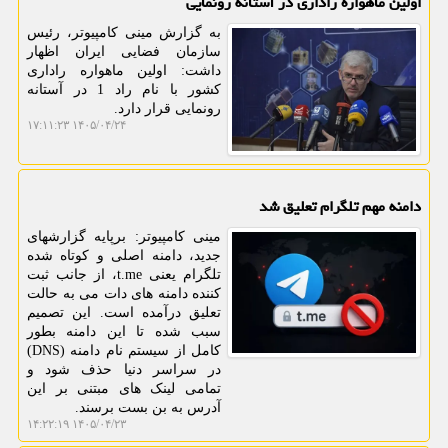
اولین ماهواره راداری در آستانه رونمایی
به گزارش مینی کامپیوتر، رئیس
سازمان فضایی ایران اظهار
داشت: اولین ماهواره راداری
کشور با نام راد 1 در آستانه
رونمایی قرار دارد.
۱۴۰۵/۰۴/۲۴ ۱۷:۱۱:۲۳
دامنه مهم تلگرام تعلیق شد
مینی کامپیوتر: برپایه گزارشهای
جدید، دامنه اصلی و کوتاه شده
تلگرام یعنی t.me، از جانب ثبت
کننده دامنه های دات می به حالت
تعلیق درآمده است. این تصمیم
سبب شده تا این دامنه بطور
کامل از سیستم نام دامنه (DNS)
در سراسر دنیا حذف شود و
تمامی لینک های مبتنی بر این
آدرس به بن بست برسند.
۱۴۰۵/۰۴/۲۳ ۱۴:۲۲:۱۹