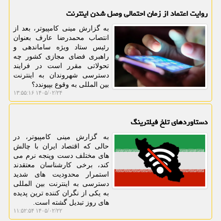
روایت اعتماد از زمان احتمالی وصل شدن اینترنت
به گزارش مینی کامپیوتر، بعد از
انتصاب محمدرضا عارف بعنوان
رئیس ستاد ویژه ساماندهی و
راهبری فضای مجازی کشور چه
تحولاتی مقرر است در فرایند
دسترسی شهروندان به اینترنت
بین المللی به وقوع بپیوندد؟
۱۴۰۵/۰۲/۲۴ ۱۳:۵۵:۱۶
دستاوردهای تلخ فیلترینگ
به گزارش مینی کامپیوتر، در
حالی که اقتصاد ایران با چالش
های مختلف دست وپنجه نرم می
کند، برخی کارشناسان معتقدند
استمرار محدودیت های شدید
دسترسی به اینترنت بین المللی
به یکی از نگران کننده ترین پدیده
های روز تبدیل گشته است.
۱۴۰۵/۰۲/۲۲ ۱۱:۵۲:۵۴