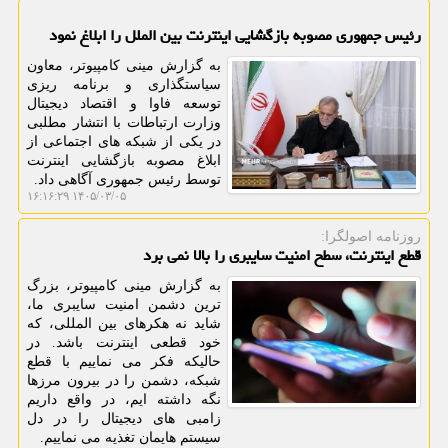
رئیس جمهوری مصوبه بازگشایی اینترنت بین الملل را ابلاغ نمود
به گزارش مینی کامپیوتر، معاون
سیاستگذاری و برنامه ریزی
توسعه فاوا و اقتصاد دیجیتال
وزارت ارتباطات با انتشار مطلبی
در یکی از شبکه های اجتماعی از
ابلاغ مصوبه بازگشایی اینترنت
توسط رئیس جمهوری آگاهی داد.
۱۴۰۵/۰۳/۰۵ ۱۶:۱۶:۲۹
روزنامه اصولگرا:
قطع اینترنت، سطح امنیت سایبری را بالا نمی برد
به گزارش مینی کامپیوتر، بزرگ
ترین دشمن امنیت سایبری ما،
شاید نه هکرهای بین المللی، که
خود قطعی اینترنت باشد. در
حالیکه فکر می نماییم با قطع
شبکه، دشمن را در بیرون مرزها
نگه داشته ایم، در واقع داریم
زامبی های دیجیتال را در دل
سیستم هایمان تغذیه می نماییم.