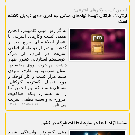
انجمن كسب وكارهای اینترنتی:
اینترنت طبقاتی توسط نهادهای صنفی به امری عادی تبدیل گشته
است
به گزارش مینی کامپیوتر، انجمن
صنفی کسب وکارهای اینترنتی با
انتشار اطلاعیه ای صریح، بعد از
گذشت بیشتر از دو ماه از قطعی
اینترنت در ایران، از مرگ
اکوسیستم استارتاپی کشور اظهار
داشت: مهاجرت نیروی متخصص،
انتقال سرمایه به خارج، نابودی
صدها هزار کسب و کار کوچک و
موج تعدیل گسترده کارکنان،
مسائلی هستند که این انجمن آنها
را نه هشدار، بلکه «واقعیت
امروز» به واسطه قطعی اینترنت
۱۴۰۵/۰۲/۱۶ ۱۳:۰۶:۰۰
می نامد.
سقوط آزاد IoT در سایه اختلالات شبکه در کشور
مینی کامپیوتر: وابستگی شدید