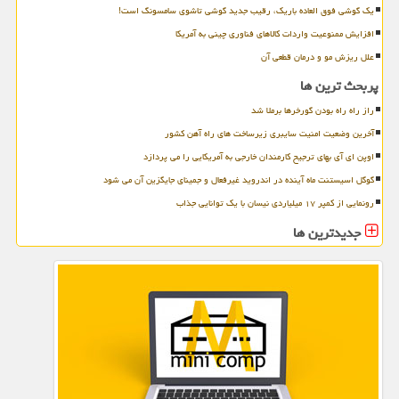
یک گوشی فوق العاده باریک، رقیب جدید گوشی تاشوی سامسونگ است!
افزایش ممنوعیت واردات کالاهای فناوری چینی به آمریکا
علل ریزش مو و درمان قطعی آن
پربحث ترین ها
راز راه راه بودن گورخرها برملا شد
آخرین وضعیت امنیت سایبری زیرساخت های راه آهن کشور
اوپن ای آی بهای ترجیح کارمندان خارجی به آمریکایی را می پردازد
گوگل اسیستنت ماه آینده در اندروید غیرفعال و جمینای جایگزین آن می شود
رونمایی از کمپر ۱۷ میلیاردی نیسان با یک توانایی جذاب
جدیدترین ها