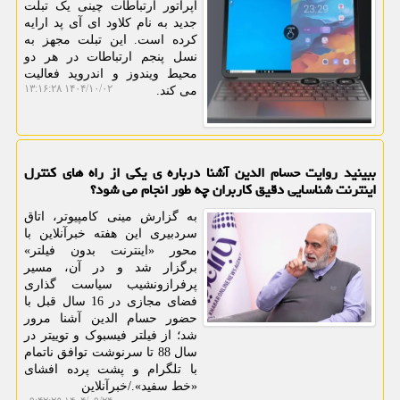
اپراتور ارتباطات چینی یک تبلت
جدید به نام کلاود ای آی پد ارایه
کرده است. این تبلت مجهز به
نسل پنجم ارتباطات در هر دو
محیط ویندوز و اندروید فعالیت
۱۴۰۴/۱۰/۰۲ ۱۳:۱۶:۲۸
می کند.
ببینید روایت حسام الدین آشنا درباره ی یکی از راه های کنترل
اینترنت شناسایی دقیق کاربران چه طور انجام می شود؟
به گزارش مینی کامپیوتر، اتاق
سردبیری این هفته خبرآنلاین با
محور «اینترنت بدون فیلتر»
برگزار شد و در آن، مسیر
پرفرازونشیب سیاست گذاری
فضای مجازی در 16 سال قبل با
حضور حسام الدین آشنا مرور
شد؛ از فیلتر فیسبوک و توییتر در
سال 88 تا سرنوشت توافق ناتمام
با تلگرام و پشت پرده افشای
«خط سفید»./خبرآنلاین