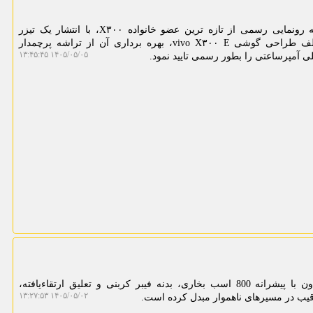
مینی کامپیوتر: شرکت ویوو در آستانه رونمایی رسمی از تازه ترین عضو خانواده X۳۰۰، با انتشار یک تیزر
ویدیویی علاوه بر نمایش زوایای مختلف طراحی گوشی vivo X۳۰۰ E، بهره برداری آن از تراشه پرچمدار
۱۴۰۵/۰۵/۰۵ ۱۳:۴۵:۴۵
به گزارش مینی کامپیوتر، رضوانی دون با پیشرانه 800 اسب بخاری، بدنه فیبر کربنی و تعلیق ارتقاءیافته،
۱۴۰۵/۰۵/۰۲ ۱۳:۲۷:۵۳
رقیب در مسیرهای ناهموار مبدل کرده است.