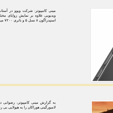
اسنپدراگون ۸ نسل ۵ و باتری ۷۲۰۰ میلی آمپرساعتی را بطور رسمی تایید نمود.
لامبورگینی هوراکان را به هیولایی بی 