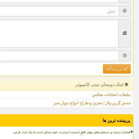
درج دیدگاه
لینک دوستان مینی كامپیوتر
تبلیغات انتخابات مجلس
مستر گرین وال | مجری و طراح انواع دیوار سبز
پربیننده ترین ها
هشدار درباره ی دستاوردهای پنهان قطع اینترنت اینترنت، خود زندگی است نه یک ابزار فرعی