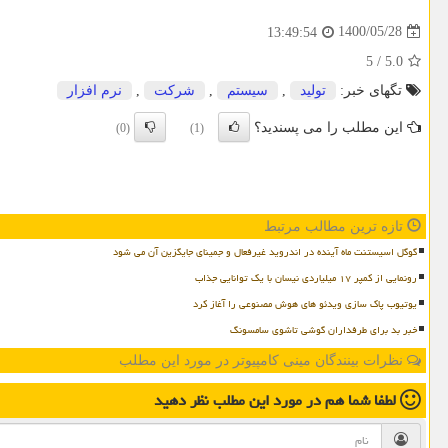
1400/05/28
13:49:54
5
/
5.0
تگهای خبر:
تولید
,
سیستم
,
شركت
,
نرم افزار
این مطلب را می پسندید؟
(0)
(1)
تازه ترین مطالب مرتبط
گوگل اسیستنت ماه آینده در اندروید غیرفعال و جمینای جایگزین آن می شود
رونمایی از کمپر ۱۷ میلیاردی نیسان با یک توانایی جذاب
یوتیوب پاک سازی ویدئو های هوش مصنوعی را آغاز کرد
خبر بد برای طرفداران گوشی تاشوی سامسونگ
نظرات بینندگان مینی کامپیوتر در مورد این مطلب
لطفا شما هم
در مورد این مطلب
نظر دهید