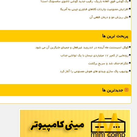
یک گوشی فوق العاده باریک، رقیب جدید گوشی تاشوی سامسونگ است!
افزایش ممنوعیت واردات کالاهای فناوری چینی به آمریکا
علل ریزش مو و درمان قطعی آن
پربحث ترین ها
گوگل اسیستنت ماه آینده در اندروید غیرفعال و جمینای جایگزین آن می شود
رونمایی از کمپر ۱۷ میلیاردی نیسان با یک توانایی جذاب
تلگرام حذف شد و سریع برگشت
یوتیوب پاک سازی ویدئو های هوش مصنوعی را آغاز کرد
جدیدترین ها