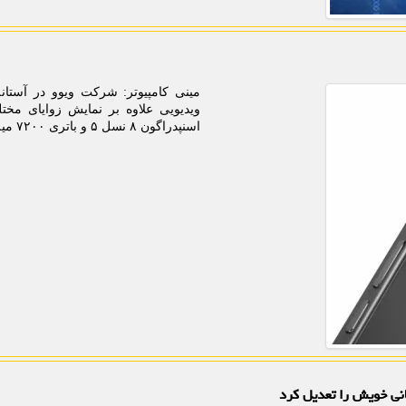
اسنپدراگون ۸ نسل ۵ و باتری ۷۲۰۰ میلی آمپرساعتی را بطور رسمی تایید نمود.