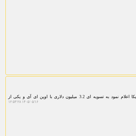
مینی کامپیوتر: وزارت دادگستری آمریکا اعلام نمود به تسویه ای 3.2 میلیون دلاری با اوپن ای آی و یکی از
۱۴۰۵/۰۵/۱۶ ۱۲:۵۳:۲۸