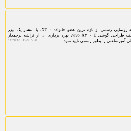
مینی کامپیوتر: شرکت ویوو در آستانه رونمایی رسمی از تازه ترین عضو خانواده X۳۰۰، با انتشار یک تیزر
ویدیویی علاوه بر نمایش زوایای مختلف طراحی گوشی vivo X۳۰۰ E، بهره برداری آن از تراشه پرچمدار
۱۴۰۵/۰۵/۰۵ ۱۳:۴۵:۴۵